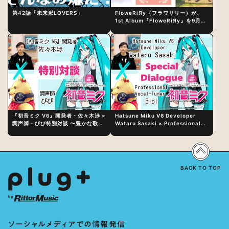
第42話「未来派LOVERS」
FloweRiЯy（フラワリリー）が、
1st Album『FloweRiЯy』を9月23
日（水）にリリース！
『初音ミク V6』開発者・佐々木渉 ×
Hatsune Miku V6 Developer
調声師・びび特別対談 〜豊かな歌声
Wataru Sasaki × Professional
表現の秘訣は、“歌うキャラクターへ
Vocal-Tuner Bibi Special
の愛”と“推し活”にあった！？
Dialogue: The Secret to Rich
Vocal Expression Lies in “Love
for the singing characters” and
“Oshikatsu”!?
BACK TO TOP
ソーシャルメディアでの情報発信