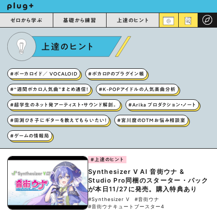
ゼロから学ぶ
基礎から練習
上達のヒント
上達のヒント
#ボーカロイド／ VOCALOID
#ボカロPのプラグイン帳
#“週間ボカロ人気曲”まとめ通信！
#K-POPアイドルの人気楽曲分析
#超学生のネット発アーティスト・サウンド解剖。
#Arika プロダクション・ノート
#田渕ひさ子にギターを教えてもらいたい！
#宮川麿のDTMお悩み相談室
#ゲームの情報局
#上達のヒント
Synthesizer V AI ⾳街ウナ &
Studio Pro同梱のスターター・パック
が本日11/27に発売。購入特典あり
#Synthesizer V
#⾳街ウナ
#⾳街ウナキュートブースター4