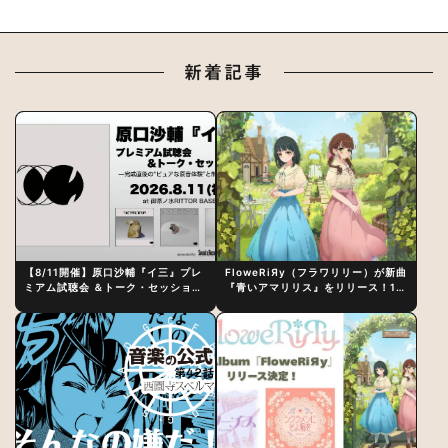
新着記事
【8/11開催】原口沙輔『イ三』プレ
FloweRiЯy（フラワリリー）が新曲
ミアム試聴会 ＆トーク・セッション
『青いアマリリス』をリリース！1st
〜完成直後の“ピュアな原音体験”と
アルバム詳細も発表
制作秘話