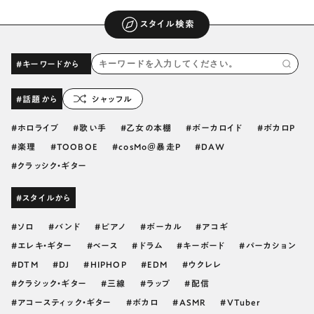
スタイル検索
#キーワードから
#話題から
シャッフル
ホロライブ
歌い手
乙女の本棚
ボーカロイド
ボカロP
楽理
TOOBOE
cosMo＠暴走P
DAW
クラッシク・ギター
#スタイルから
ソロ
バンド
ピアノ
ボーカル
アコギ
エレキ・ギター
ベース
ドラム
キーボード
パーカション
DTM
DJ
HIPHOP
EDM
ウクレレ
クラシック・ギター
三線
ラップ
配信
アコースティック・ギター
ボカロ
ASMR
VTuber