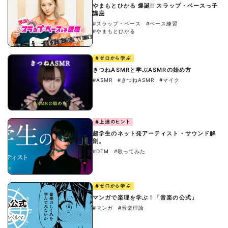
やまもとひかる 爆誕!! スラップ・ベースっ子
講座
#スラップ・ベース
#ベース練習
#やまもとひかる
#ゼロから学ぶ
きつねASMRと学ぶASMRの始め方
#ASMR
#きつねASMR
#マイク
#上達のヒント
超学生のネット発アーティスト・サウンド解
剖。
#DTM
#歌ってみた
#ゼロから学ぶ
マンガで楽理を学ぶ！「音楽の公式」
#マンガ
#音楽理論