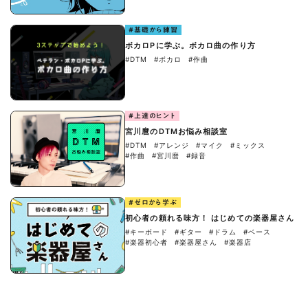
#基礎から練習
ボカロPに学ぶ。ボカロ曲の作り方
#DTM
#ボカロ
#作曲
#上達のヒント
宮川麿のDTMお悩み相談室
#DTM
#アレンジ
#マイク
#ミックス
#作曲
#宮川麿
#録音
#ゼロから学ぶ
初心者の頼れる味方！ はじめての楽器屋さん
#キーボード
#ギター
#ドラム
#ベース
#楽器初心者
#楽器屋さん
#楽器店