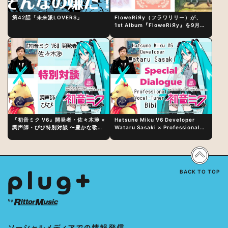
第42話「未来派LOVERS」
FloweRiЯy（フラワリリー）が、
1st Album『FloweRiЯy』を9月23
日（水）にリリース！
『初音ミク V6』開発者・佐々木渉 ×
Hatsune Miku V6 Developer
調声師・びび特別対談 〜豊かな歌声
Wataru Sasaki × Professional
表現の秘訣は、“歌うキャラクターへ
Vocal-Tuner Bibi Special
の愛”と“推し活”にあった！？
Dialogue: The Secret to Rich
Vocal Expression Lies in “Love
for the singing characters” and
“Oshikatsu”!?
BACK TO TOP
ソーシャルメディアでの情報発信