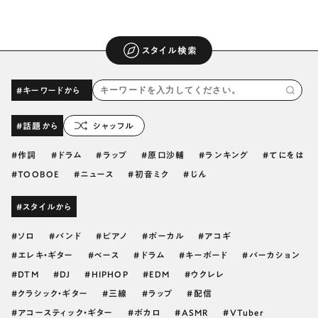
スタイル検索
#キーワードから
#話題から
シャッフル
作詞
ドラム
ラップ
原口沙輔
ランキング
てにをは
TOOBOE
ニュース
初音ミク
じん
#スタイルから
ソロ
バンド
ピアノ
ボーカル
アコギ
エレキ・ギター
ベース
ドラム
キーボード
パーカション
DTM
DJ
HIPHOP
EDM
ウクレレ
クラシック・ギター
三線
ラップ
配信
アコースティック・ギター
ボカロ
ASMR
VTuber