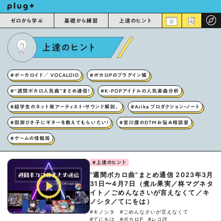
ゼロから学ぶ
基礎から練習
上達のヒント
上達のヒント
#ボーカロイド／ VOCALOID
#ボカロPのプラグイン帳
#“週間ボカロ人気曲”まとめ通信！
#K-POPアイドルの人気楽曲分析
#超学生のネット発アーティスト・サウンド解剖。
#Arika プロダクション・ノート
#田渕ひさ子にギターを教えてもらいたい！
#宮川麿のDTMお悩み相談室
#ゲームの情報局
#上達のヒント
“週間ボカロ曲”まとめ通信 2023年3月
31日〜4月7日（煮ル果実／柊マグネタ
イト／ごめんなさいが言えなくて／キ
ノシタ／てにをは）
#キノシタ
#ごめんなさいが言えなくて
#てにをは
#ボカロP
#レコ評