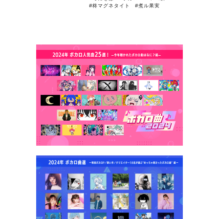
#柊マグネタイト
#煮ル果実