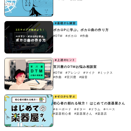
#基礎から練習
ボカロPに学ぶ。ボカロ曲の作り方
#DTM
#ボカロ
#作曲
#上達のヒント
宮川麿のDTMお悩み相談室
#DTM
#アレンジ
#マイク
#ミックス
#作曲
#宮川麿
#録音
#ゼロから学ぶ
初心者の頼れる味方！ はじめての楽器屋さん
#キーボード
#ギター
#ドラム
#ベース
#楽器初心者
#楽器屋さん
#楽器店