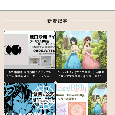
新着記事
【8/11開催】原口沙輔『イ三』プレ
FloweRiЯy（フラワリリー）が新曲
ミアム試聴会 ＆トーク・セッション
『青いアマリリス』をリリース！1st
〜完成直後の“ピュアな原音体験”と
アルバム詳細も発表
制作秘話