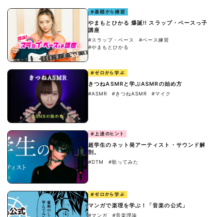
#基礎から練習
やまもとひかる 爆誕!! スラップ・ベースっ子
講座
#スラップ・ベース
#ベース練習
#やまもとひかる
#ゼロから学ぶ
きつねASMRと学ぶASMRの始め方
#ASMR
#きつねASMR
#マイク
#上達のヒント
超学生のネット発アーティスト・サウンド解
剖。
#DTM
#歌ってみた
#ゼロから学ぶ
マンガで楽理を学ぶ！「音楽の公式」
#マンガ
#音楽理論