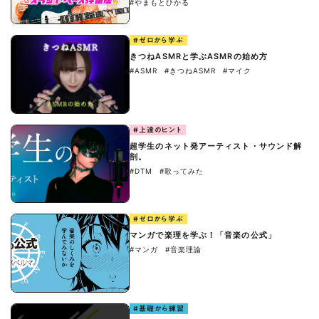
#やまもとひかる
#ゼロから学ぶ
きつねASMRと学ぶASMRの始め方
#ASMR
#きつねASMR
#マイク
#上達のヒント
超学生のネット発アーティスト・サウンド解
剖。
#DTM
#歌ってみた
#ゼロから学ぶ
マンガで楽理を学ぶ！「音楽の公式」
#マンガ
#音楽理論
#基礎から練習