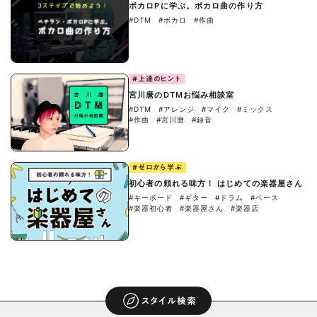
ボカロPに学ぶ。ボカロ曲の作り方
#DTM
#ボカロ
#作曲
#上達のヒント
宮川麿のDTMお悩み相談室
#DTM
#アレンジ
#マイク
#ミックス
#作曲
#宮川麿
#録音
#ゼロから学ぶ
初心者の頼れる味方！ はじめての楽器屋さん
#キーボード
#ギター
#ドラム
#ベース
#楽器初心者
#楽器屋さん
#楽器店
スタイル検索