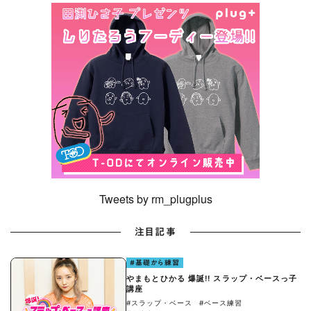
Tweets by rm_plugplus
注目記事
#基礎から練習
やまもとひかる 爆誕!! スラップ・ベースっ子
講座
#スラップ・ベース
#ベース練習