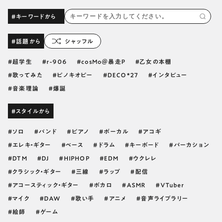
#キーワードから
#話題から
シャッフル
超学生
r-906
cosMo＠暴走P
乙女の本棚
歌ってみた
ピノキオピー
DECO*27
インタビュー
音楽理論
爆誕
#スタイルから
ソロ
バンド
ピアノ
ボーカル
アコギ
エレキ・ギター
ベース
ドラム
キーボード
パーカション
DTM
DJ
HIPHOP
EDM
ウクレレ
クラシック・ギター
三線
ラップ
配信
アコースティック・ギター
ボカロ
ASMR
VTuber
マイク
DAW
歌い手
アニメ
音声ライブラリー
絵師
ゲーム