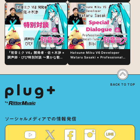
『初音ミク V6』開発者・佐々木渉 ×
Hatsune Miku V6 Developer
調声師・びび特別対談 〜豊かな歌声
Wataru Sasaki × Professional
表現の秘訣は、“歌うキャラクターへ
Vocal-Tuner Bibi Special
の愛”と“推し活”にあった！？
Dialogue: The Secret to Rich
Vocal Expression Lies in “Love
for the singing characters” and
“Oshikatsu”!?
BACK TO TOP
ソーシャルメディアでの情報発信