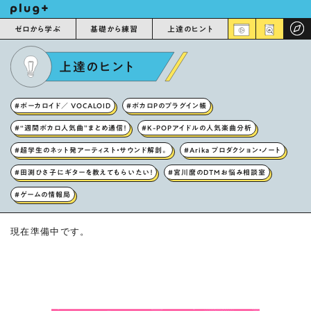
ゼロから学ぶ
基礎から練習
上達のヒント
上達のヒント
#ボーカロイド／ VOCALOID
#ボカロPのプラグイン帳
#“週間ボカロ人気曲”まとめ通信！
#K-POPアイドルの人気楽曲分析
#超学生のネット発アーティスト・サウンド解剖。
#Arika プロダクション・ノート
#田渕ひさ子にギターを教えてもらいたい！
#宮川麿のDTMお悩み相談室
#ゲームの情報局
現在準備中です。