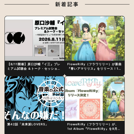
新着記事
【8/11開催】原口沙輔『イ三』プレ
FloweRiЯy（フラワリリー）が新曲
ミアム試聴会 ＆トーク・セッション
『青いアマリリス』をリリース！1st
〜完成直後の“ピュアな原音体験”と
アルバム詳細も発表
制作秘話
第42話「未来派LOVERS」
FloweRiЯy（フラワリリー）が、
1st Album『FloweRiЯy』を9月23
日（水）にリリース！