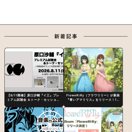
新着記事
【8/11開催】原口沙輔『イ三』プレ
FloweRiЯy（フラワリリー）が新曲
ミアム試聴会 ＆トーク・セッション
『青いアマリリス』をリリース！1st
〜完成直後の“ピュアな原音体験”と
アルバム詳細も発表
制作秘話