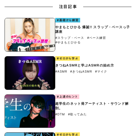
注目記事
#基礎から練習
やまもとひかる 爆誕!! スラップ・ベースっ子
講座
#スラップ・ベース
#ベース練習
#やまもとひかる
#ゼロから学ぶ
きつねASMRと学ぶASMRの始め方
#ASMR
#きつねASMR
#マイク
#上達のヒント
超学生のネット発アーティスト・サウンド解
剖。
#DTM
#歌ってみた
#ゼロから学ぶ