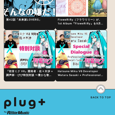
第42話「未来派LOVERS」
FloweRiЯy（フラワリリー）が、
1st Album『FloweRiЯy』を9月23
日（水）にリリース！
『初音ミク V6』開発者・佐々木渉 ×
Hatsune Miku V6 Developer
調声師・びび特別対談 〜豊かな歌声
Wataru Sasaki × Professional
表現の秘訣は、“歌うキャラクターへ
Vocal-Tuner Bibi Special
の愛”と“推し活”にあった！？
Dialogue: The Secret to Rich
Vocal Expression Lies in “Love
for the singing characters” and
“Oshikatsu”!?
BACK TO TOP