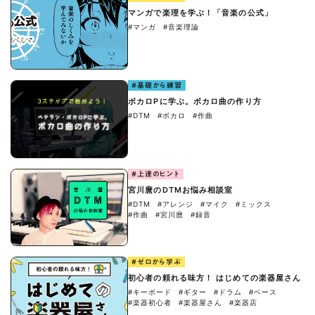
マンガで楽理を学ぶ！「音楽の公式」
#マンガ
#音楽理論
#基礎から練習
ボカロPに学ぶ。ボカロ曲の作り方
#DTM
#ボカロ
#作曲
#上達のヒント
宮川麿のDTMお悩み相談室
#DTM
#アレンジ
#マイク
#ミックス
#作曲
#宮川麿
#録音
#ゼロから学ぶ
初心者の頼れる味方！ はじめての楽器屋さん
#キーボード
#ギター
#ドラム
#ベース
#楽器初心者
#楽器屋さん
#楽器店