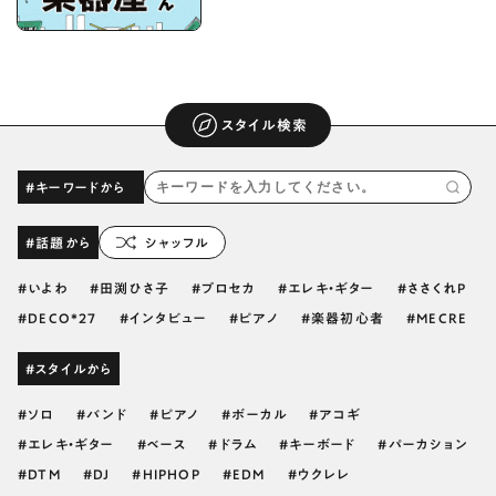
スタイル検索
#キーワードから
#話題から
シャッフル
いよわ
田渕ひさ子
プロセカ
エレキ・ギター
ささくれP
DECO*27
インタビュー
ピアノ
楽器初心者
MECRE
#スタイルから
ソロ
バンド
ピアノ
ボーカル
アコギ
エレキ・ギター
ベース
ドラム
キーボード
パーカション
DTM
DJ
HIPHOP
EDM
ウクレレ