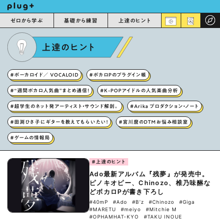
ゼロから学ぶ
基礎から練習
上達のヒント
上達のヒント
#ボーカロイド／ VOCALOID
#ボカロPのプラグイン帳
#“週間ボカロ人気曲”まとめ通信！
#K-POPアイドルの人気楽曲分析
#超学生のネット発アーティスト・サウンド解剖。
#Arika プロダクション・ノート
#田渕ひさ子にギターを教えてもらいたい！
#宮川麿のDTMお悩み相談室
#ゲームの情報局
#上達のヒント
Ado最新アルバム『残夢』が発売中。
ピノキオピー、Chinozo、椎乃味醂な
どボカロPが書き下ろし
#40mP
#Ado
#B’z
#Chinozo
#Giga
#MARETU
#meiyo
#Mitchie M
#OPHAMHAT-KYO
#TAKU INOUE