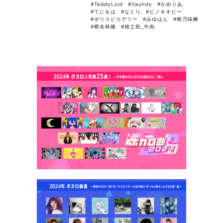
#TeddyLoid
#Vaundy
#かめりあ
#てにをは
#なとり
#ピノキオピー
#ポリスピカデリー
#みゆはん
#椎乃味醂
#椎名林檎
#雄之助_牛肉