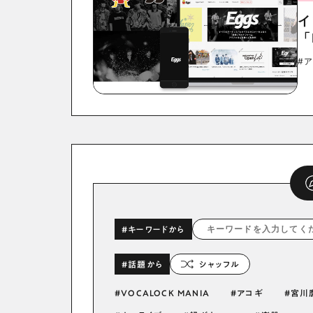
イ
「
#
#キーワードから
#話題から
シャッフル
VOCALOCK MANIA
アコギ
宮川