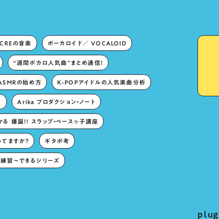
ECREの音楽
ボーカロイド／ VOCALOID
“週間ボカロ人気曲”まとめ通信！
ASMRの始め方
K-POPアイドルの人気楽曲分析
。
Arika プロダクション・ノート
る 爆誕!! スラップ・ベースっ子講座
ってますか？
ギタボ考
練習〜できるシリーズ
pl