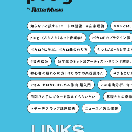
知らないと損する！コードの機能 #音楽理論
×××とM
plug+（ぷらぷら）ネット音楽学！
ボカロPのプラグイン帳
ボカロPに学ぶ。ボカロ曲の作り方
きつねASMRと学ぶ
#音の絵師
超学生のネット発アーティスト・サウンド解剖
初心者の頼れる味方！ はじめての楽器屋さん
やまもとひか
できる ゼロからはじめる作曲 超入門
この楽曲分析、合
田渕ひさ子にギターを教えてもらいたい！
基礎からの楽器
マチーデフ ラップ講座初級
ニュース／製品情報