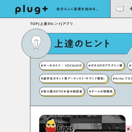
自分らしく音楽を始める。
TOP
|
上達のヒント
|
アプリ
上達のヒント
#ボーカロイド／ VOCALOID
#ボカロPのプラグイン帳
#
#超学生のネット発アーティスト・サウンド解剖。
#Arika プ
#宮川麿のDTMお悩み相談室
#ゲームの情報局
#