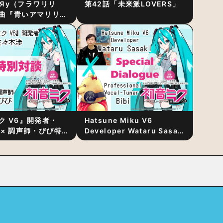
RiЯy（フラワリリ
第42話「未来派LOVERS」
曲『青いアマリリ
リース！1stアルバ
発表
ク V6』開発者・
Hatsune Miku V6
 × 調声師・びび特
Developer Wataru Sasaki
〜豊かな歌声表現の
× Professional Vocal-
“歌うキャラクター
Tuner Bibi Special
と“推し活”にあっ
Dialogue: The Secret to
Rich Vocal Expression
Lies in “Love for the
singing characters” and
“Oshikatsu”!?