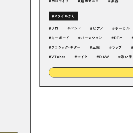
ホロライブ
超ボカニコ
楽器
#スタイルから
ソロ
バンド
ピアノ
ボーカル
キーボード
パーカション
DTM
クラシック・ギター
三線
ラップ
VTuber
マイク
DAW
歌い手