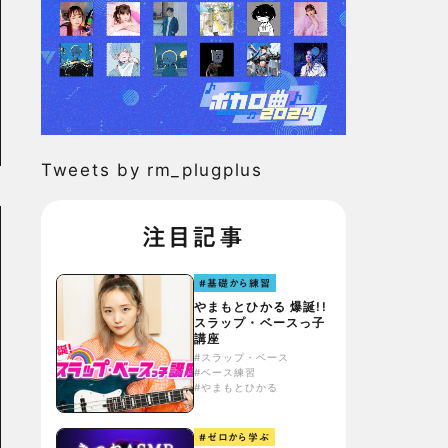
Tweets by rm_plugplus
注目記事
#基礎から練習
やまもとひかる 爆誕!!
スラップ・ベースっ子
講座
#スラップ・ベース
#ベース練習
#やまもとひかる
#ゼロから学ぶ