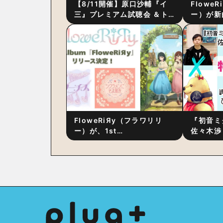
【8/11開催】原口沙輔『イ
Flowe
三』プレミアム試聴会 ＆ト
ー）が新
ーク・セッション 〜完成直
ス』をリ
後の“ピュアな原音体験”と制
ム詳細も
作秘話
FloweRiЯy（フラワリリ
『初音ミ
ー）が、1st
佐々木渉
Album『FloweRiЯy』を9
別対談 
月23日（水）にリリース！
秘訣は、
への愛”
た！？