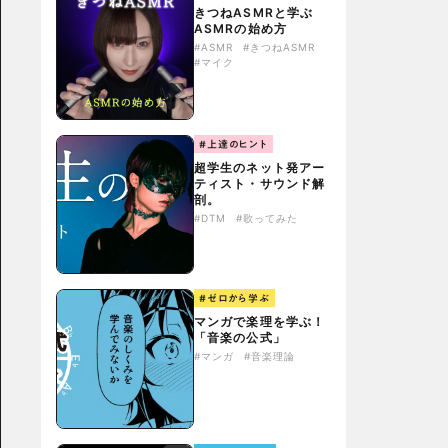
きつねASMRと学ぶ
ASMRの始め方
#ASMR
#きつねASMR
#マイク
#上達のヒント
超学生のネット発アー
ティスト・サウンド解
剖。
#DTM
#歌ってみた
#ゼロから学ぶ
マンガで楽理を学ぶ！
「音楽の公式」
#マンガ
#音楽理論