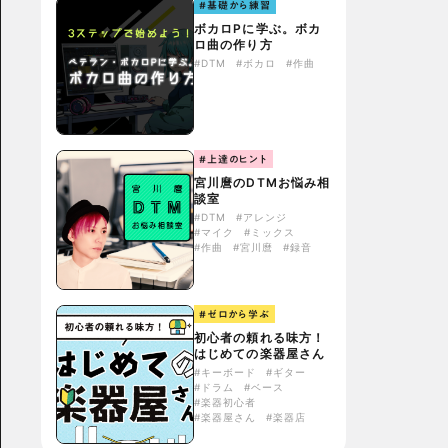
#基礎から練習
ボカロPに学ぶ。ボカ
ロ曲の作り方
#DTM
#ボカロ
#作曲
#上達のヒント
宮川麿のDTMお悩み相
談室
#DTM
#アレンジ
#マイク
#ミックス
#作曲
#宮川麿
#録音
#ゼロから学ぶ
初心者の頼れる味方！
はじめての楽器屋さん
#キーボード
#ギター
#ドラム
#ベース
#楽器初心者
#楽器屋さん
#楽器店