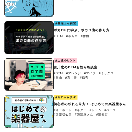
#基礎から練習
ボカロPに学ぶ。ボカロ曲の作り方
#DTM
#ボカロ
#作曲
#上達のヒント
宮川麿のDTMお悩み相談室
#DTM
#アレンジ
#マイク
#ミックス
#作曲
#宮川麿
#録音
#ゼロから学ぶ
初心者の頼れる味方！ はじめての楽器屋さん
#キーボード
#ギター
#ドラム
#ベース
#楽器初心者
#楽器屋さん
#楽器店