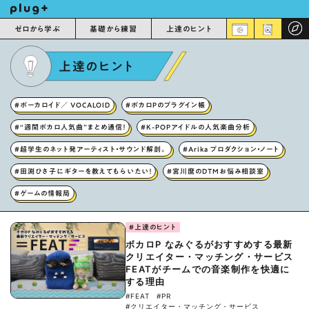
ゼロから学ぶ
基礎から練習
上達のヒント
上達のヒント
#ボーカロイド／ VOCALOID
#ボカロPのプラグイン帳
#“週間ボカロ人気曲”まとめ通信！
#K-POPアイドルの人気楽曲分析
#超学生のネット発アーティスト・サウンド解剖。
#Arika プロダクション・ノート
#田渕ひさ子にギターを教えてもらいたい！
#宮川麿のDTMお悩み相談室
#ゲームの情報局
#上達のヒント
ボカロP なみぐるがおすすめする最新
クリエイター・マッチング・サービス
FEATがチームでの音楽制作を快適に
する理由
#FEAT
#PR
#クリエイター・マッチング・サービス