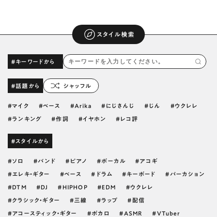
スタイル検索
#キーワードから
#話題から
シャッフル
マイク
ベース
Arika
にじさんじ
じん
ウクレレ
ランキング
作詞
イヤホン
レコ評
#スタイルから
ソロ
バンド
ピアノ
ボーカル
アコギ
エレキ・ギター
ベース
ドラム
キーボード
パーカション
DTM
DJ
HIPHOP
EDM
ウクレレ
クラシック・ギター
三線
ラップ
配信
アコースティック・ギター
ボカロ
ASMR
VTuber