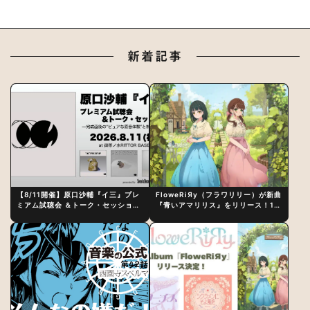
新着記事
【8/11開催】原口沙輔『イ三』プレ
FloweRiЯy（フラワリリー）が新曲
ミアム試聴会 ＆トーク・セッション
『青いアマリリス』をリリース！1st
〜完成直後の“ピュアな原音体験”と
アルバム詳細も発表
制作秘話