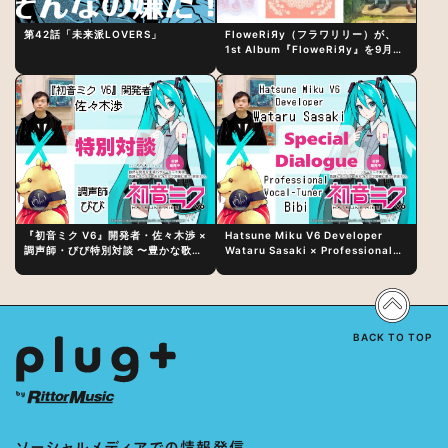
第42話「未来派LOVERS」
FloweRiЯy（フラワリリー）が、
1st Album『FloweRiЯy』を9月23
日（水）にリリース！
『初音ミク V6』開発者・佐々木渉 ×
Hatsune Miku V6 Developer
調声師・びび特別対談 〜豊かな歌声
Wataru Sasaki × Professional
表現の秘訣は、“歌うキャラクターへ
Vocal-Tuner Bibi Special
の愛”と“推し活”にあった！？
Dialogue: The Secret to Rich
Vocal Expression Lies in “Love
for the singing characters” and
“Oshikatsu”!?
BACK TO TOP
ソーシャルメディアでの情報発信