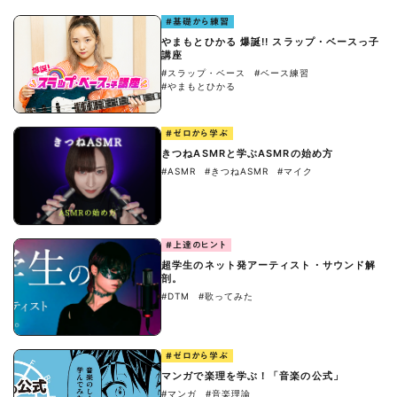
#基礎から練習
やまもとひかる 爆誕!! スラップ・ベースっ子
講座
#スラップ・ベース
#ベース練習
#やまもとひかる
#ゼロから学ぶ
きつねASMRと学ぶASMRの始め方
#ASMR
#きつねASMR
#マイク
#上達のヒント
超学生のネット発アーティスト・サウンド解
剖。
#DTM
#歌ってみた
#ゼロから学ぶ
マンガで楽理を学ぶ！「音楽の公式」
#マンガ
#音楽理論