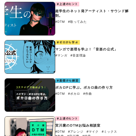
#上達のヒント
超学生のネット発アーティスト・サウンド解
剖。
#DTM
#歌ってみた
#ゼロから学ぶ
マンガで楽理を学ぶ！「音楽の公式」
#マンガ
#音楽理論
#基礎から練習
ボカロPに学ぶ。ボカロ曲の作り方
#DTM
#ボカロ
#作曲
#上達のヒント
宮川麿のDTMお悩み相談室
#DTM
#アレンジ
#マイク
#ミックス