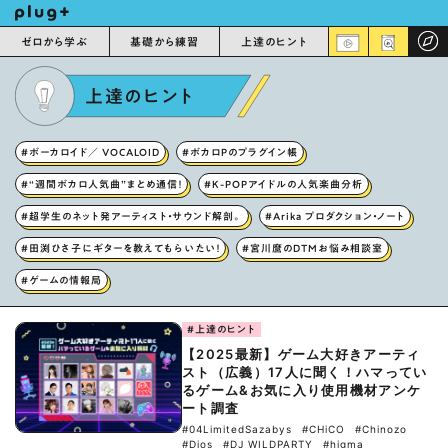
ゼロから学ぶ
基礎から練習
上達のヒント
上達のヒント
#ボーカロイド／ VOCALOID
#ボカロPのプラグイン帳
#“週間ボカロ人気曲”まとめ通信！
#K-POPアイドルの人気楽曲分析
#超学生のネット発アーティスト・サウンド解剖。
#Arika プロダクション・ノート
#田渕ひさ子にギターを教えてもらいたい！
#宮川麿のDTMお悩み相談室
#ゲームの情報局
#上達のヒント
【2025最新】ゲーム大好きアーティ
スト（広義）17人に聞く！ハマってい
るゲーム&お気に入り使用機材アンケ
ート調査
#04LimitedSazabys
#CHiCO
#Chinozo
#Dios
#DJ WILDPARTY
#higma