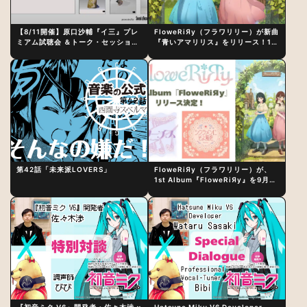
【8/11開催】原口沙輔『イ三』プレ
FloweRiЯy（フラワリリー）が新曲
ミアム試聴会 ＆トーク・セッション
『青いアマリリス』をリリース！1st
〜完成直後の“ピュアな原音体験”と
アルバム詳細も発表
制作秘話
第42話「未来派LOVERS」
FloweRiЯy（フラワリリー）が、
1st Album『FloweRiЯy』を9月23
日（水）にリリース！
『初音ミク V6』開発者・佐々木渉 ×
Hatsune Miku V6 Developer