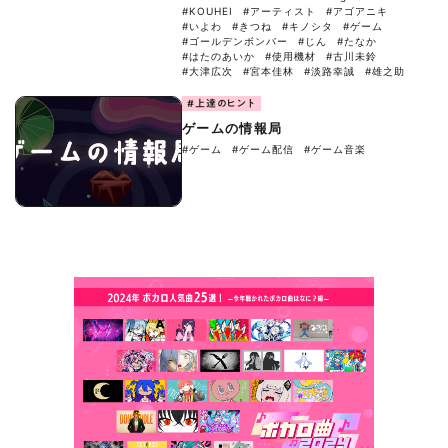
#KOUHEI
#アーティスト
#アゴアニキ
#いよわ
#きつね
#キノシタ
#ゲーム
#ゴールデンボンバー
#じん
#たなか
#はたのあいか
#使用機材
#古川未鈴
#大津広次
#宮本佳林
#淡路幸誠
#雄之助
#上達のヒント
ゲームの情報局
#ゲーム
#ゲーム配信
#ゲーム音楽