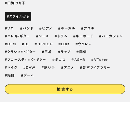
田渕ひさ子
#スタイルから
ソロ
バンド
ピアノ
ボーカル
アコギ
エレキ・ギター
ベース
ドラム
キーボード
パーカション
DTM
DJ
HIPHOP
EDM
ウクレレ
クラシック・ギター
三線
ラップ
配信
アコースティック・ギター
ボカロ
ASMR
VTuber
マイク
DAW
歌い手
アニメ
音声ライブラリー
絵師
ゲーム
検索する