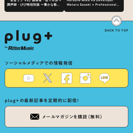
調声師・びび特別対談 〜豊かな歌声
Wataru Sasaki × Professional
表現の秘訣は、“歌うキャラクターへ
Vocal-Tuner Bibi Special
の愛”と“推し活”にあった！？
Dialogue: The Secret to Rich
Vocal Expression Lies in “Love
for the singing characters” and
“Oshikatsu”!?
BACK TO TOP
ソーシャルメディアでの情報発信
plug+の最新記事を定期的に配信！
メールマガジンを購読（無料）