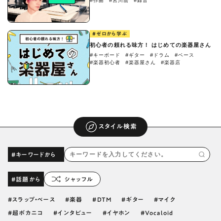
#作曲
#宮川麿
#録音
#ゼロから学ぶ
初心者の頼れる味方！ はじめての楽器屋さん
#キーボード
#ギター
#ドラム
#ベース
#楽器初心者
#楽器屋さん
#楽器店
スタイル検索
#キーワードから
#話題から
シャッフル
スラップ・ベース
楽器
DTM
ギター
マイク
超ボカニコ
インタビュー
イヤホン
Vocaloid