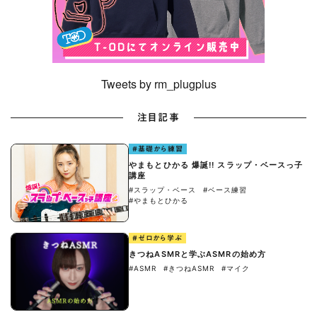
Tweets by rm_plugplus
注目記事
#基礎から練習
やまもとひかる 爆誕!! スラップ・ベースっ子
講座
#スラップ・ベース
#ベース練習
#やまもとひかる
#ゼロから学ぶ
きつねASMRと学ぶASMRの始め方
#ASMR
#きつねASMR
#マイク