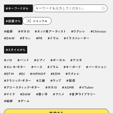
#キーワードから
#話題から
シャッフル
絵師
ボカロ
ネット発アーティスト
ウクレレ
Chinozo
DAW
すりぃ
PR
ドラム
イラストレーター
#スタイルから
ソロ
バンド
ピアノ
ボーカル
アコギ
エレキ・ギター
ベース
ドラム
キーボード
パーカション
DTM
DJ
HIPHOP
EDM
ウクレレ
クラシック・ギター
三線
ラップ
配信
アコースティック・ギター
ボカロ
ASMR
VTuber
マイク
DAW
歌い手
アニメ
音声ライブラリー
絵師
ゲーム