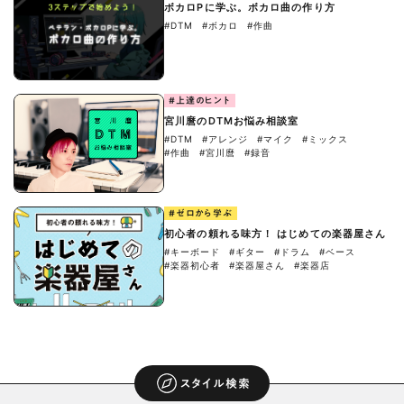
ボカロPに学ぶ。ボカロ曲の作り方
#DTM
#ボカロ
#作曲
#上達のヒント
宮川麿のDTMお悩み相談室
#DTM
#アレンジ
#マイク
#ミックス
#作曲
#宮川麿
#録音
#ゼロから学ぶ
初心者の頼れる味方！ はじめての楽器屋さん
#キーボード
#ギター
#ドラム
#ベース
#楽器初心者
#楽器屋さん
#楽器店
スタイル検索