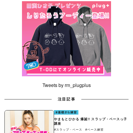
Tweets by rm_plugplus
注目記事
#基礎から練習
やまもとひかる 爆誕!! スラップ・ベースっ子
講座
#スラップ・ベース
#ベース練習