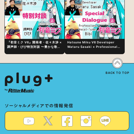
『初音ミク V6』開発者・佐々木渉 ×
Hatsune Miku V6 Developer
調声師・びび特別対談 〜豊かな歌声
Wataru Sasaki × Professional
表現の秘訣は、“歌うキャラクターへ
Vocal-Tuner Bibi Special
の愛”と“推し活”にあった！？
Dialogue: The Secret to Rich
Vocal Expression Lies in “Love
for the singing characters” and
“Oshikatsu”!?
BACK TO TOP
ソーシャルメディアでの情報発信