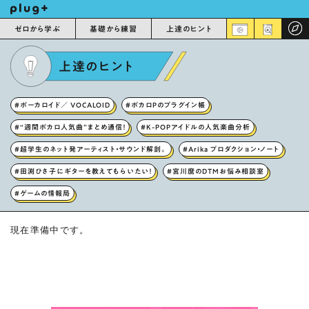
ゼロから学ぶ
基礎から練習
上達のヒント
上達のヒント
#ボーカロイド／ VOCALOID
#ボカロPのプラグイン帳
#“週間ボカロ人気曲”まとめ通信！
#K-POPアイドルの人気楽曲分析
#超学生のネット発アーティスト・サウンド解剖。
#Arika プロダクション・ノート
#田渕ひさ子にギターを教えてもらいたい！
#宮川麿のDTMお悩み相談室
#ゲームの情報局
現在準備中です。