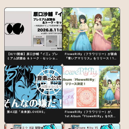
【8/11開催】原口沙輔『イ三』プレ
FloweRiЯy（フラワリリー）が新曲
ミアム試聴会 ＆トーク・セッション
『青いアマリリス』をリリース！1st
〜完成直後の“ピュアな原音体験”と
アルバム詳細も発表
制作秘話
第42話「未来派LOVERS」
FloweRiЯy（フラワリリー）が、
1st Album『FloweRiЯy』を9月23
日（水）にリリース！