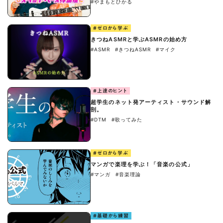
#やまもとひかる
#ゼロから学ぶ
きつねASMRと学ぶASMRの始め方
#ASMR
#きつねASMR
#マイク
#上達のヒント
超学生のネット発アーティスト・サウンド解
剖。
#DTM
#歌ってみた
#ゼロから学ぶ
マンガで楽理を学ぶ！「音楽の公式」
#マンガ
#音楽理論
#基礎から練習