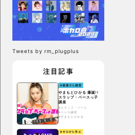
Tweets by rm_plugplus
注目記事
#基礎から練習
やまもとひかる 爆誕!!
スラップ・ベースっ子
講座
#スラップ・ベース
#ベース練習
#やまもとひかる
#ゼロから学ぶ