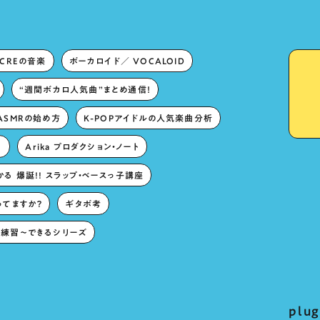
ECREの音楽
ボーカロイド／ VOCALOID
“週間ボカロ人気曲”まとめ通信！
ASMRの始め方
K-POPアイドルの人気楽曲分析
。
Arika プロダクション・ノート
る 爆誕!! スラップ・ベースっ子講座
ってますか？
ギタボ考
練習〜できるシリーズ
pl