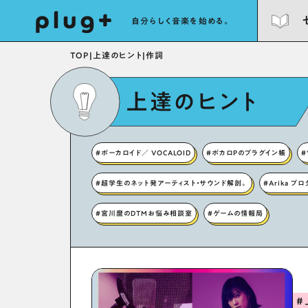
自分らしく音楽を始める。
TOP
|
上達のヒント
|
作詞
上達のヒント
#ボーカロイド／ VOCALOID
#ボカロPのプラグイン帳
#
#超学生のネット発アーティスト・サウンド解剖。
#Arika プ
#宮川麿のDTMお悩み相談室
#ゲームの情報局
#