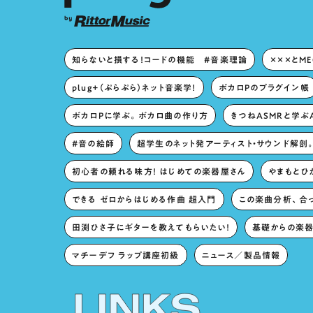
知らないと損する！コードの機能 #音楽理論
×××とM
plug+（ぷらぷら）ネット音楽学！
ボカロPのプラグイン帳
ボカロPに学ぶ。ボカロ曲の作り方
きつねASMRと学ぶ
#音の絵師
超学生のネット発アーティスト・サウンド解剖
初心者の頼れる味方！ はじめての楽器屋さん
やまもとひか
できる ゼロからはじめる作曲 超入門
この楽曲分析、合
田渕ひさ子にギターを教えてもらいたい！
基礎からの楽器
マチーデフ ラップ講座初級
ニュース／製品情報