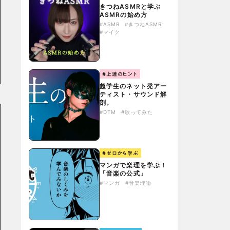
きつねASMRと学ぶ
ASMRの始め方
#ASMR
#きつねASMR
#マイク
#上達のヒント
超学生のネット発アー
ティスト・サウンド解
剖。
#DTM
#歌ってみた
#ゼロから学ぶ
マンガで楽理を学ぶ！
「音楽の公式」
#マンガ
#音楽理論