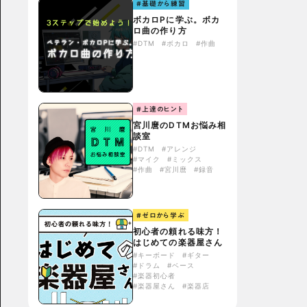
#基礎から練習
ボカロPに学ぶ。ボカ
ロ曲の作り方
#DTM
#ボカロ
#作曲
#上達のヒント
宮川麿のDTMお悩み相
談室
#DTM
#アレンジ
#マイク
#ミックス
#作曲
#宮川麿
#録音
#ゼロから学ぶ
初心者の頼れる味方！
はじめての楽器屋さん
#キーボード
#ギター
#ドラム
#ベース
#楽器初心者
#楽器屋さん
#楽器店