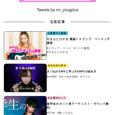
Tweets by rm_plugplus
注目記事
#基礎から練習
やまもとひかる 爆誕!! スラップ・ベースっ子
講座
#スラップ・ベース
#ベース練習
#やまもとひかる
#ゼロから学ぶ
きつねASMRと学ぶASMRの始め方
#ASMR
#きつねASMR
#マイク
#上達のヒント
超学生のネット発アーティスト・サウンド解
剖。
#DTM
#歌ってみた