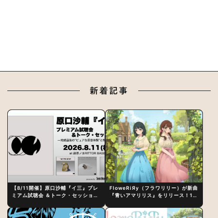
新着記事
【8/11開催】原口沙輔『イ三』プレ
FloweRiЯy（フラワリリー）が新曲
ミアム試聴会 ＆トーク・セッション
『青いアマリリス』をリリース！1st
〜完成直後の“ピュアな原音体験”と
アルバム詳細も発表
制作秘話