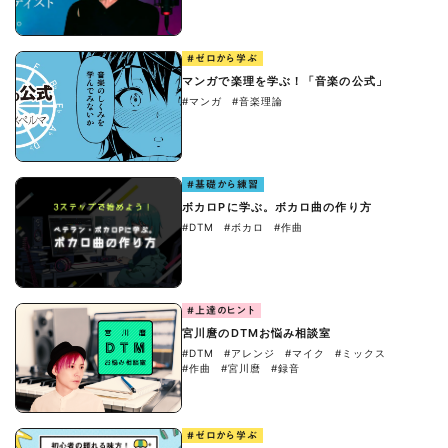
#ゼロから学ぶ
マンガで楽理を学ぶ！「音楽の公式」
#マンガ
#音楽理論
#基礎から練習
ボカロPに学ぶ。ボカロ曲の作り方
#DTM
#ボカロ
#作曲
#上達のヒント
宮川麿のDTMお悩み相談室
#DTM
#アレンジ
#マイク
#ミックス
#作曲
#宮川麿
#録音
#ゼロから学ぶ