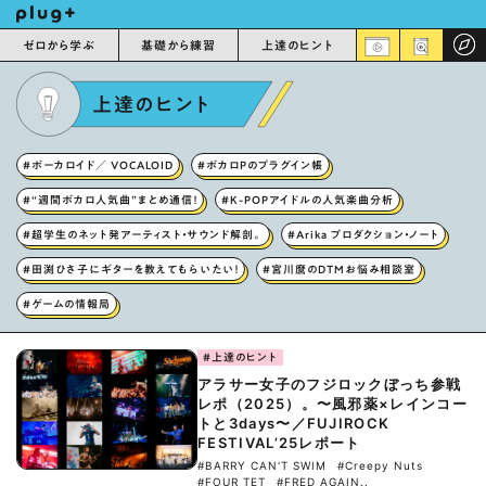
ゼロから学ぶ
基礎から練習
上達のヒント
上達のヒント
#ボーカロイド／ VOCALOID
#ボカロPのプラグイン帳
#“週間ボカロ人気曲”まとめ通信！
#K-POPアイドルの人気楽曲分析
#超学生のネット発アーティスト・サウンド解剖。
#Arika プロダクション・ノート
#田渕ひさ子にギターを教えてもらいたい！
#宮川麿のDTMお悩み相談室
#ゲームの情報局
#上達のヒント
アラサー女子のフジロックぼっち参戦
レポ（2025）。〜風邪薬×レインコー
トと3days〜／FUJIROCK
FESTIVAL’25レポート
#BARRY CAN'T SWIM
#Creepy Nuts
#FOUR TET
#FRED AGAIN..