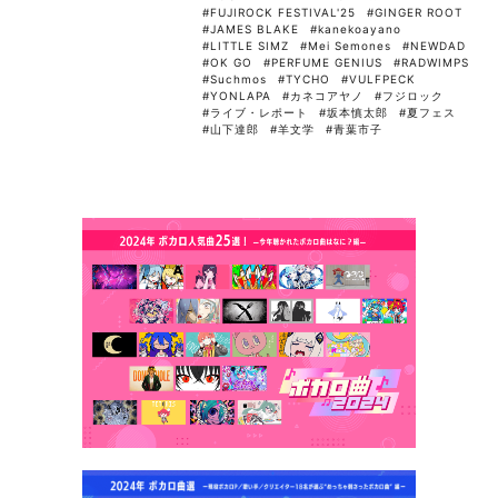
#FUJIROCK FESTIVAL'25
#GINGER ROOT
#JAMES BLAKE
#kanekoayano
#LITTLE SIMZ
#Mei Semones
#NEWDAD
#OK GO
#PERFUME GENIUS
#RADWIMPS
#Suchmos
#TYCHO
#VULFPECK
#YONLAPA
#カネコアヤノ
#フジロック
#ライブ・レポート
#坂本慎太郎
#夏フェス
#山下達郎
#羊文学
#青葉市子