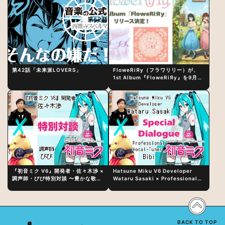
第42話「未来派LOVERS」
FloweRiЯy（フラワリリー）が、
1st Album『FloweRiЯy』を9月23
日（水）にリリース！
『初音ミク V6』開発者・佐々木渉 ×
Hatsune Miku V6 Developer
調声師・びび特別対談 〜豊かな歌声
Wataru Sasaki × Professional
表現の秘訣は、“歌うキャラクターへ
Vocal-Tuner Bibi Special
の愛”と“推し活”にあった！？
Dialogue: The Secret to Rich
Vocal Expression Lies in “Love
for the singing characters” and
“Oshikatsu”!?
BACK TO TOP