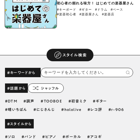
初心者の頼れる味方！ はじめての楽器屋さん
#キーボード
#ギター
#ドラム
#ベース
#楽器初心者
#楽器屋さん
#楽器店
スタイル検索
#キーワードから
#話題から
シャッフル
DTM
調声
TOOBOE
初音ミク
ギター
晴いちばん
にじさんじ
hololive
レコ評
r-906
#スタイルから
ソロ
バンド
ピアノ
ボーカル
アコギ