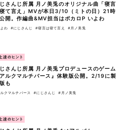
じさんじ所属 月ノ美兎のオリジナル曲「寝言
寝て言え」MVが本日3/10（ミトの日）21時
公開。作編曲&MV担当はボカロP いよわ
いよわ
#にじさんじ
#寝言は寝て言え
#月ノ美兎
上達のヒント
じさんじ所属 月ノ美兎プロデュースのゲーム
アルクマルチバース』体験版公開。2/19に製
版も
アルクマルチバース
#にじさんじ
#月ノ美兎
上達のヒント