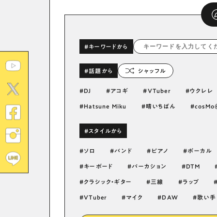
#キーワードから
#話題から
シャッフル
DJ
アコギ
VTuber
ウクレレ
Hatsune Miku
晴いちばん
cosM
#スタイルから
ソロ
バンド
ピアノ
ボーカル
キーボード
パーカション
DTM
クラシック・ギター
三線
ラップ
VTuber
マイク
DAW
歌い手