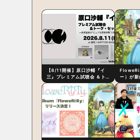
【8/11開催】原口沙輔『イ
Flowe
三』プレミアム試聴会 ＆ト
ー）が新
ーク・セッション 〜完成直
ス』をリ
後の“ピュアな原音体験”と制
ム詳細も
作秘話