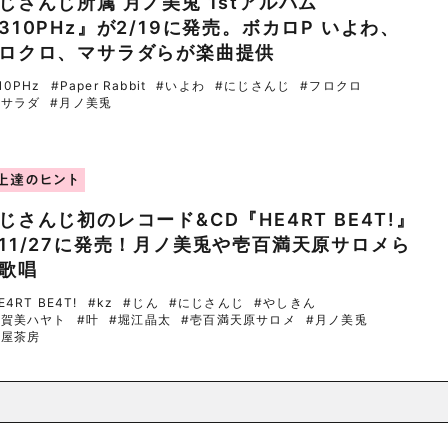
じさんじ所属 月ノ美兎 1stアルバム
310PHz』が2/19に発売。ボカロP いよわ、
ロクロ、マサラダらが楽曲提供
10PHz
#Paper Rabbit
#いよわ
#にじさんじ
#フロクロ
マサラダ
#月ノ美兎
上達のヒント
じさんじ初のレコード&CD『HE4RT BE4T!』
11/27に発売！月ノ美兎や壱百満天原サロメら
歌唱
E4RT BE4T!
#kz
#じん
#にじさんじ
#やしきん
加賀美ハヤト
#叶
#堀江晶太
#壱百満天原サロメ
#月ノ美兎
烏屋茶房