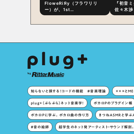
FloweRiЯy（フラワリリ
『初音ミ
ー）が、1st
佐々木渉
Album『FloweRiЯy』を9
別対談 
月23日（水）にリリース！
秘訣は、
への愛”
た！？
知らないと損する！コードの機能 #音楽理論
×××とM
plug+（ぷらぷら）ネット音楽学！
ボカロPのプラグイン帳
ボカロPに学ぶ。ボカロ曲の作り方
きつねASMRと学ぶ
#音の絵師
超学生のネット発アーティスト・サウンド解剖