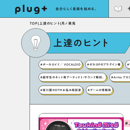
自分らしく音楽を始める。
TOP
|
上達のヒント
|
月ノ美兎
上達のヒント
#ボーカロイド／ VOCALOID
#ボカロPのプラグイン帳
#
#超学生のネット発アーティスト・サウンド解剖。
#Arika プ
#宮川麿のDTMお悩み相談室
#ゲームの情報局
#