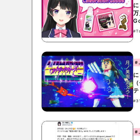
に
万
G
#Ts
#
に
（
テ
#3
#