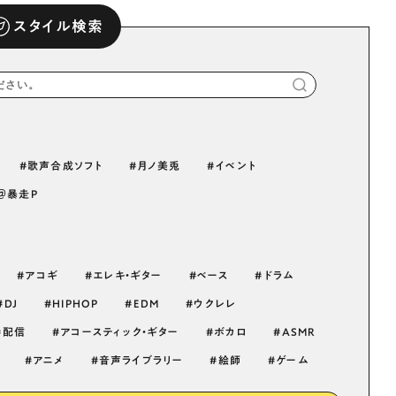
スタイル検索
歌声合成ソフト
月ノ美兎
イベント
o＠暴走P
アコギ
エレキ・ギター
ベース
ドラム
DJ
HIPHOP
EDM
ウクレレ
配信
アコースティック・ギター
ボカロ
ASMR
アニメ
音声ライブラリー
絵師
ゲーム