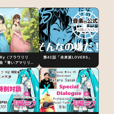
RiЯy（フラワリリ
第42話「未来派LOVERS」
曲『青いアマリリ
リース！1stアルバ
発表