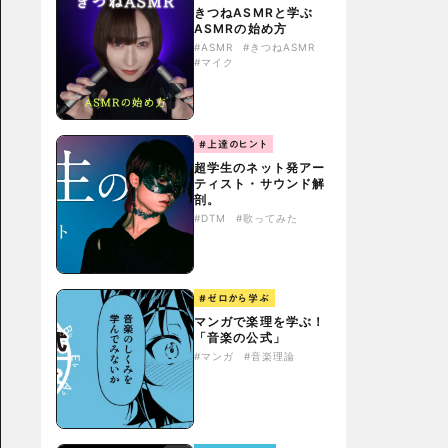
きつねASMRと学ぶ
ASMRの始め方
#ASMR
#きつねASMR
#マイク
#上達のヒント
超学生のネット発アー
ティスト・サウンド解
剖。
#DTM
#歌ってみた
#ゼロから学ぶ
マンガで楽理を学ぶ！
「音楽の公式」
#マンガ
#音楽理論