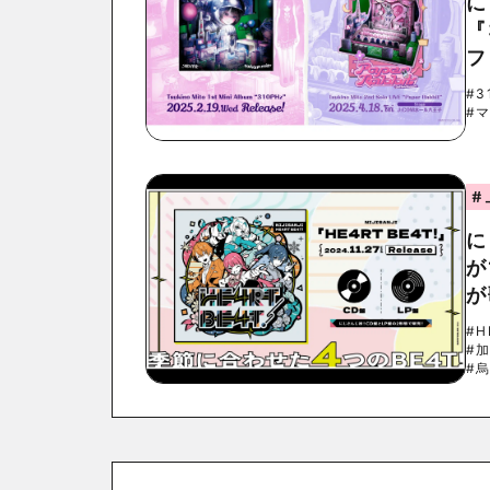
に
『
フ
#3
#
#
に
が
が
#H
#
#