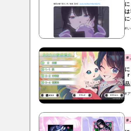
に
は
に
#
#
に
『
品
#
#