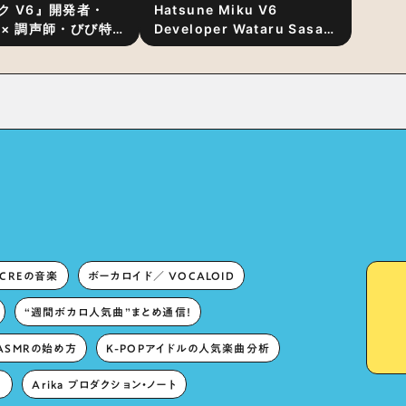
ク V6』開発者・
Hatsune Miku V6
 × 調声師・びび特
Developer Wataru Sasaki
〜豊かな歌声表現の
× Professional Vocal-
“歌うキャラクター
Tuner Bibi Special
と“推し活”にあっ
Dialogue: The Secret to
Rich Vocal Expression
Lies in “Love for the
singing characters” and
“Oshikatsu”!?
ECREの音楽
ボーカロイド／ VOCALOID
“週間ボカロ人気曲”まとめ通信！
ASMRの始め方
K-POPアイドルの人気楽曲分析
。
Arika プロダクション・ノート