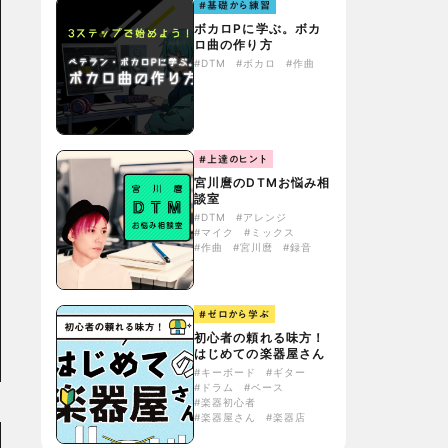
#基礎から練習
ボカロPに学ぶ。ボカ
ロ曲の作り方
#DTM
#ボカロ
#作曲
#上達のヒント
宮川麿のDTMお悩み相
談室
#DTM
#アレンジ
#マイク
#ミックス
#作曲
#宮川麿
#録音
#ゼロから学ぶ
初心者の頼れる味方！
はじめての楽器屋さん
#キーボード
#ギター
#ドラム
#ベース
#楽器初心者
#楽器屋さん
#楽器店