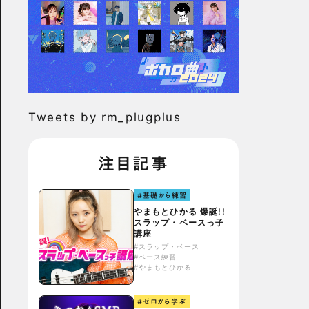
Tweets by rm_plugplus
注目記事
#基礎から練習
やまもとひかる 爆誕!!
スラップ・ベースっ子
講座
#スラップ・ベース
#ベース練習
#やまもとひかる
#ゼロから学ぶ