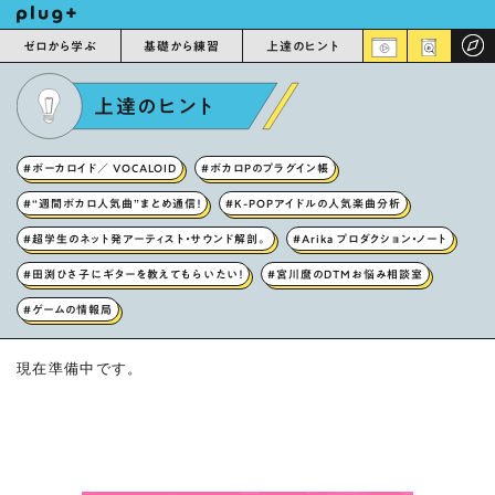
ゼロから学ぶ
基礎から練習
上達のヒント
上達のヒント
#ボーカロイド／ VOCALOID
#ボカロPのプラグイン帳
#“週間ボカロ人気曲”まとめ通信！
#K-POPアイドルの人気楽曲分析
#超学生のネット発アーティスト・サウンド解剖。
#Arika プロダクション・ノート
#田渕ひさ子にギターを教えてもらいたい！
#宮川麿のDTMお悩み相談室
#ゲームの情報局
現在準備中です。