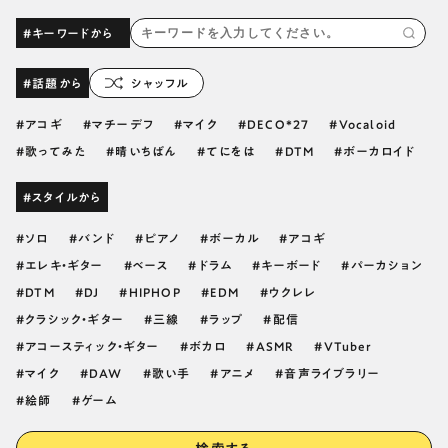
#キーワードから
#話題から
シャッフル
アコギ
マチーデフ
マイク
DECO*27
Vocaloid
歌ってみた
晴いちばん
てにをは
DTM
ボーカロイド
#スタイルから
ソロ
バンド
ピアノ
ボーカル
アコギ
エレキ・ギター
ベース
ドラム
キーボード
パーカション
DTM
DJ
HIPHOP
EDM
ウクレレ
クラシック・ギター
三線
ラップ
配信
アコースティック・ギター
ボカロ
ASMR
VTuber
マイク
DAW
歌い手
アニメ
音声ライブラリー
絵師
ゲーム