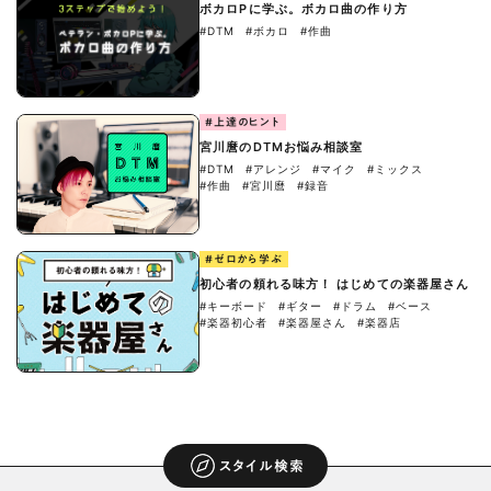
ボカロPに学ぶ。ボカロ曲の作り方
#DTM
#ボカロ
#作曲
#上達のヒント
宮川麿のDTMお悩み相談室
#DTM
#アレンジ
#マイク
#ミックス
#作曲
#宮川麿
#録音
#ゼロから学ぶ
初心者の頼れる味方！ はじめての楽器屋さん
#キーボード
#ギター
#ドラム
#ベース
#楽器初心者
#楽器屋さん
#楽器店
スタイル検索