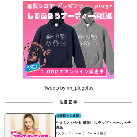
Tweets by rm_plugplus
注目記事
#基礎から練習
やまもとひかる 爆誕!! スラップ・ベースっ子
講座
#スラップ・ベース
#ベース練習