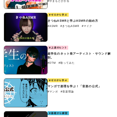
#やまもとひかる
#ゼロから学ぶ
きつねASMRと学ぶASMRの始め方
#ASMR
#きつねASMR
#マイク
#上達のヒント
超学生のネット発アーティスト・サウンド解
剖。
#DTM
#歌ってみた
#ゼロから学ぶ
マンガで楽理を学ぶ！「音楽の公式」
#マンガ
#音楽理論
#基礎から練習