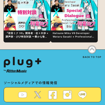
『初音ミク V6』開発者・佐々木渉 ×
Hatsune Miku V6 Developer
調声師・びび特別対談 〜豊かな歌声
Wataru Sasaki × Professional
表現の秘訣は、“歌うキャラクターへ
Vocal-Tuner Bibi Special
の愛”と“推し活”にあった！？
Dialogue: The Secret to Rich
Vocal Expression Lies in “Love
for the singing characters” and
“Oshikatsu”!?
BACK TO TOP
ソーシャルメディアでの情報発信