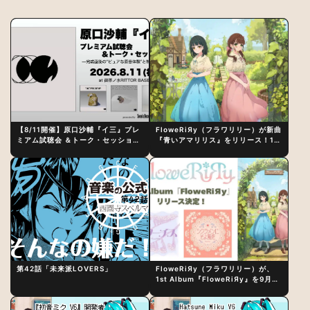
【8/11開催】原口沙輔『イ三』プレ
FloweRiЯy（フラワリリー）が新曲
ミアム試聴会 ＆トーク・セッション
『青いアマリリス』をリリース！1st
〜完成直後の“ピュアな原音体験”と
アルバム詳細も発表
制作秘話
第42話「未来派LOVERS」
FloweRiЯy（フラワリリー）が、
1st Album『FloweRiЯy』を9月23
日（水）にリリース！