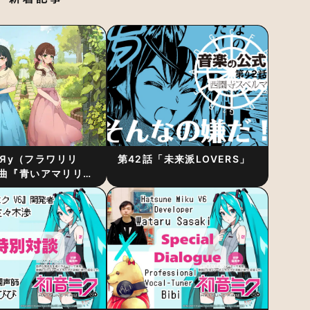
RiЯy（フラワリリ
第42話「未来派LOVERS」
曲『青いアマリリ
リース！1stアルバ
発表