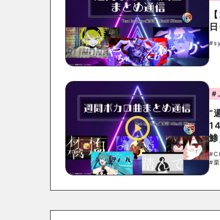
【
日
#s
#
“
1
鯵
#C
#