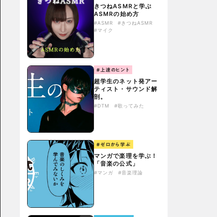
きつねASMRと学ぶ
ASMRの始め方
#ASMR
#きつねASMR
#マイク
#上達のヒント
超学生のネット発アー
ティスト・サウンド解
剖。
#DTM
#歌ってみた
#ゼロから学ぶ
マンガで楽理を学ぶ！
「音楽の公式」
#マンガ
#音楽理論