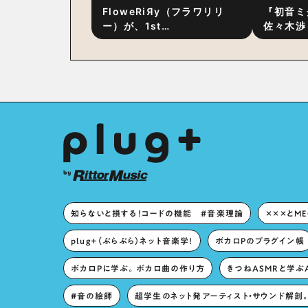
FloweRiЯy（フラワリリ
『初音ミ
ー）が、1st
佐々木渉
Album『FloweRiЯy』を9
別対談 
月23日（水）にリリース！
秘訣は、
への愛”
た！？
知らないと損する！コードの機能 #音楽理論
×××とM
plug+（ぷらぷら）ネット音楽学！
ボカロPのプラグイン帳
ボカロPに学ぶ。ボカロ曲の作り方
きつねASMRと学ぶ
#音の絵師
超学生のネット発アーティスト・サウンド解剖