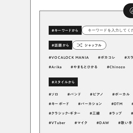
#キーワードから
#話題から
シャッフル
VOCALOCK MANIA
ボカコレ
ス
Arika
やまもとひかる
Chinozo
#スタイルから
ソロ
バンド
ピアノ
ボーカル
キーボード
パーカション
DTM
クラシック・ギター
三線
ラップ
VTuber
マイク
DAW
歌い手