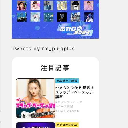
Tweets by rm_plugplus
注目記事
#基礎から練習
やまもとひかる 爆誕!!
スラップ・ベースっ子
講座
#スラップ・ベース
#ベース練習
#やまもとひかる
#ゼロから学ぶ