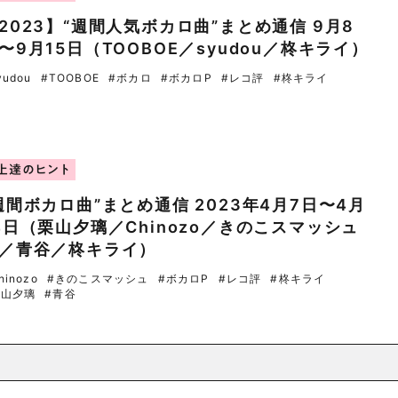
2023】“週間人気ボカロ曲”まとめ通信 9月8
〜9月15日（TOOBOE／syudou／柊キライ）
yudou
#TOOBOE
#ボカロ
#ボカロP
#レコ評
#柊キライ
上達のヒント
週間ボカロ曲”まとめ通信 2023年4月7日〜4月
4日（栗山夕璃／Chinozo／きのこスマッシュ
／青谷／柊キライ）
hinozo
#きのこスマッシュ
#ボカロP
#レコ評
#柊キライ
栗山夕璃
#青谷