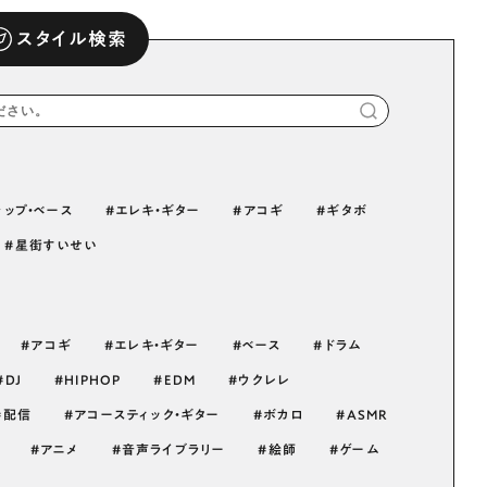
スタイル検索
ラップ・ベース
エレキ・ギター
アコギ
ギタボ
星街すいせい
アコギ
エレキ・ギター
ベース
ドラム
DJ
HIPHOP
EDM
ウクレレ
配信
アコースティック・ギター
ボカロ
ASMR
アニメ
音声ライブラリー
絵師
ゲーム