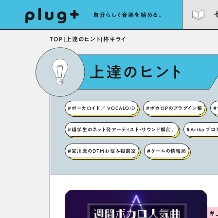
自分らしく音楽を始める。
TOP
|
上達のヒント
|
柊キライ
上達のヒント
#ボーカロイド／ VOCALOID
#ボカロPのプラグイン帳
#
#超学生のネット発アーティスト・サウンド解剖。
#Arika プ
#宮川麿のDTMお悩み相談室
#ゲームの情報局
#