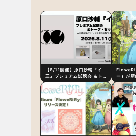
【8/11開催】原口沙輔『イ
Flowe
三』プレミアム試聴会 ＆ト
ー）が新
ーク・セッション 〜完成直
ス』をリ
後の“ピュアな原音体験”と制
ム詳細も
作秘話