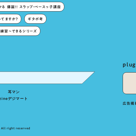
る 爆誕!! スラップ・ベースっ子講座
ってますか？
ギタボ考
練習〜できるシリーズ
pl
耳マン
zine
デジマート
広告掲
All right reserved