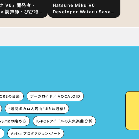
ク V6』開発者・
Hatsune Miku V6
 × 調声師・びび特
Developer Wataru Sasaki
〜豊かな歌声表現の
× Professional Vocal-
“歌うキャラクター
Tuner Bibi Special
と“推し活”にあっ
Dialogue: The Secret to
Rich Vocal Expression
Lies in “Love for the
singing characters” and
“Oshikatsu”!?
ECREの音楽
ボーカロイド／ VOCALOID
“週間ボカロ人気曲”まとめ通信！
ASMRの始め方
K-POPアイドルの人気楽曲分析
。
Arika プロダクション・ノート