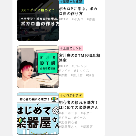
#基礎から練習
ボカロPに学ぶ。ボカ
ロ曲の作り方
#DTM
#ボカロ
#作曲
#上達のヒント
宮川麿のDTMお悩み相
談室
#DTM
#アレンジ
#マイク
#ミックス
#作曲
#宮川麿
#録音
#ゼロから学ぶ
初心者の頼れる味方！
はじめての楽器屋さん
#キーボード
#ギター
#ドラム
#ベース
#楽器初心者
#楽器屋さん
#楽器店