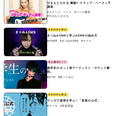
やまもとひかる 爆誕!! スラップ・ベースっ子
講座
#スラップ・ベース
#ベース練習
#やまもとひかる
#ゼロから学ぶ
きつねASMRと学ぶASMRの始め方
#ASMR
#きつねASMR
#マイク
#上達のヒント
超学生のネット発アーティスト・サウンド解
剖。
#DTM
#歌ってみた
#ゼロから学ぶ
マンガで楽理を学ぶ！「音楽の公式」
#マンガ
#音楽理論