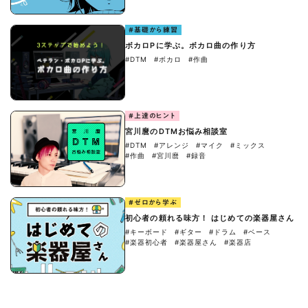
#基礎から練習
ボカロPに学ぶ。ボカロ曲の作り方
#DTM
#ボカロ
#作曲
#上達のヒント
宮川麿のDTMお悩み相談室
#DTM
#アレンジ
#マイク
#ミックス
#作曲
#宮川麿
#録音
#ゼロから学ぶ
初心者の頼れる味方！ はじめての楽器屋さん
#キーボード
#ギター
#ドラム
#ベース
#楽器初心者
#楽器屋さん
#楽器店