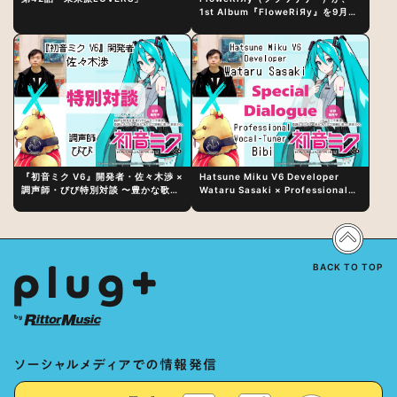
1st Album『FloweRiЯy』を9月23
日（水）にリリース！
『初音ミク V6』開発者・佐々木渉 ×
Hatsune Miku V6 Developer
調声師・びび特別対談 〜豊かな歌声
Wataru Sasaki × Professional
表現の秘訣は、“歌うキャラクターへ
Vocal-Tuner Bibi Special
の愛”と“推し活”にあった！？
Dialogue: The Secret to Rich
Vocal Expression Lies in “Love
for the singing characters” and
“Oshikatsu”!?
BACK TO TOP
ソーシャルメディアでの情報発信