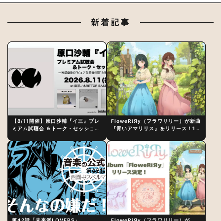
新着記事
【8/11開催】原口沙輔『イ三』プレ
FloweRiЯy（フラワリリー）が新曲
ミアム試聴会 ＆トーク・セッション
『青いアマリリス』をリリース！1st
〜完成直後の“ピュアな原音体験”と
アルバム詳細も発表
制作秘話
第42話「未来派LOVERS」
FloweRiЯy（フラワリリー）が、