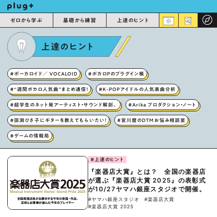
ゼロから学ぶ
基礎から練習
上達のヒント
上達のヒント
#ボーカロイド／ VOCALOID
#ボカロPのプラグイン帳
#“週間ボカロ人気曲”まとめ通信！
#K-POPアイドルの人気楽曲分析
#超学生のネット発アーティスト・サウンド解剖。
#Arika プロダクション・ノート
#田渕ひさ子にギターを教えてもらいたい！
#宮川麿のDTMお悩み相談室
#ゲームの情報局
#上達のヒント
『楽器店大賞』とは？ 全国の楽器店
が選ぶ『楽器店大賞 2025』の表彰式
が10/27ヤマハ銀座スタジオで開催。
#ヤマハ銀座スタジオ
#楽器店大賞
#楽器店大賞 2025