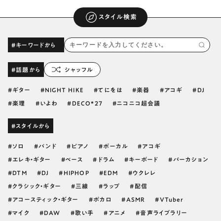
スタイル検索
#キーワードから
#話題から
シャッフル
ギター
NIGHT HIKE
てにをは
楽器
アコギ
DJ
楽理
いよわ
DECO*27
ニコニコ超会議
#スタイルから
ソロ
バンド
ピアノ
ボーカル
アコギ
エレキ・ギター
ベース
ドラム
キーボード
パーカション
DTM
DJ
HIPHOP
EDM
ウクレレ
クラシック・ギター
三線
ラップ
配信
アコースティック・ギター
ボカロ
ASMR
VTuber
マイク
DAW
歌い手
アニメ
音声ライブラリー