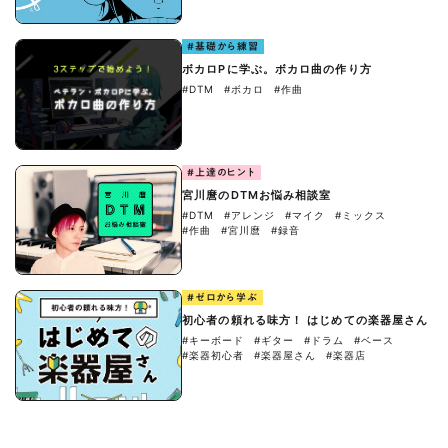
#基礎から練習
ボカロPに学ぶ。ボカロ曲の作り方
#DTM
#ボカロ
#作曲
#上達のヒント
宮川麿のDTMお悩み相談室
#DTM
#アレンジ
#マイク
#ミックス
#作曲
#宮川麿
#録音
#ゼロから学ぶ
初心者の頼れる味方！ はじめての楽器屋さん
#キーボード
#ギター
#ドラム
#ベース
#楽器初心者
#楽器屋さん
#楽器店