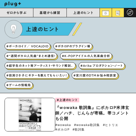
ゼロから学ぶ
基礎から練習
上達のヒント
上達のヒント
#ボーカロイド／ VOCALOID
#ボカロPのプラグイン帳
#“週間ボカロ人気曲”まとめ通信！
#K-POPアイドルの人気楽曲分析
#超学生のネット発アーティスト・サウンド解剖。
#Arika プロダクション・ノート
#田渕ひさ子にギターを教えてもらいたい！
#宮川麿のDTMお悩み相談室
#ゲームの情報局
#上達のヒント
『wowaka 歌詞集』にボカロP米津玄
師／ハチ、じんらが寄稿。帯コメント
も公開
#wowaka
#wowaka歌詞集
#ヒトリエ
#ボカロP
#歌詞集