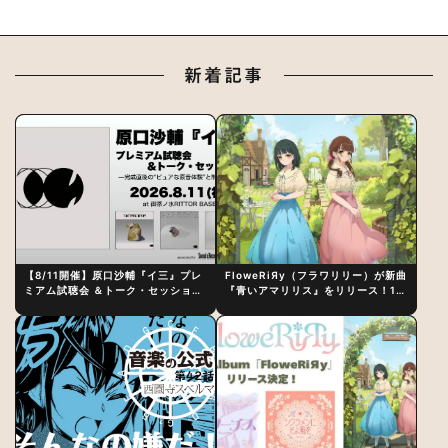
新着記事
【8/11開催】原口沙輔『イ三』プレ
FloweRiЯy（フラワリリー）が新曲
ミアム試聴会 ＆トーク・セッション
『青いアマリリス』をリリース！1st
〜完成直後の“ピュアな原音体験”と
アルバム詳細も発表
制作秘話