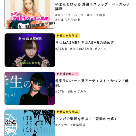
やまもとひかる 爆誕!! スラップ・ベースっ子
講座
#スラップ・ベース
#ベース練習
#やまもとひかる
#ゼロから学ぶ
きつねASMRと学ぶASMRの始め方
#ASMR
#きつねASMR
#マイク
#上達のヒント
超学生のネット発アーティスト・サウンド解
剖。
#DTM
#歌ってみた
#ゼロから学ぶ
マンガで楽理を学ぶ！「音楽の公式」
#マンガ
#音楽理論