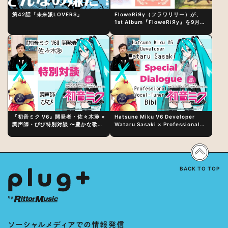
第42話「未来派LOVERS」
FloweRiЯy（フラワリリー）が、
1st Album『FloweRiЯy』を9月23
日（水）にリリース！
『初音ミク V6』開発者・佐々木渉 ×
Hatsune Miku V6 Developer
調声師・びび特別対談 〜豊かな歌声
Wataru Sasaki × Professional
表現の秘訣は、“歌うキャラクターへ
Vocal-Tuner Bibi Special
の愛”と“推し活”にあった！？
Dialogue: The Secret to Rich
Vocal Expression Lies in “Love
for the singing characters” and
“Oshikatsu”!?
BACK TO TOP
ソーシャルメディアでの情報発信