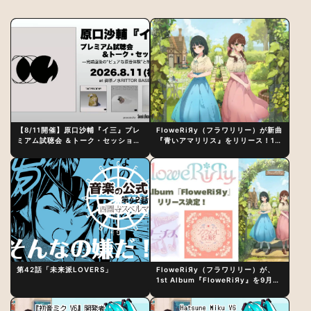
【8/11開催】原口沙輔『イ三』プレ
FloweRiЯy（フラワリリー）が新曲
ミアム試聴会 ＆トーク・セッション
『青いアマリリス』をリリース！1st
〜完成直後の“ピュアな原音体験”と
アルバム詳細も発表
制作秘話
第42話「未来派LOVERS」
FloweRiЯy（フラワリリー）が、
1st Album『FloweRiЯy』を9月23
日（水）にリリース！