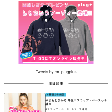
Tweets by rm_plugplus
注目記事
#基礎から練習
やまもとひかる 爆誕!! スラップ・ベースっ子
講座
#スラップ・ベース
#ベース練習