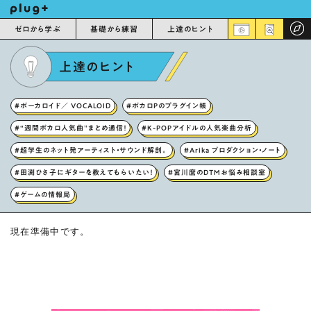
ゼロから学ぶ
基礎から練習
上達のヒント
上達のヒント
#ボーカロイド／ VOCALOID
#ボカロPのプラグイン帳
#“週間ボカロ人気曲”まとめ通信！
#K-POPアイドルの人気楽曲分析
#超学生のネット発アーティスト・サウンド解剖。
#Arika プロダクション・ノート
#田渕ひさ子にギターを教えてもらいたい！
#宮川麿のDTMお悩み相談室
#ゲームの情報局
現在準備中です。