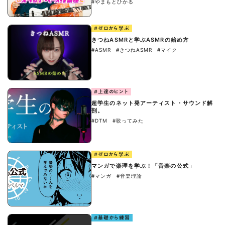
#やまもとひかる
#ゼロから学ぶ
きつねASMRと学ぶASMRの始め方
#ASMR
#きつねASMR
#マイク
#上達のヒント
超学生のネット発アーティスト・サウンド解
剖。
#DTM
#歌ってみた
#ゼロから学ぶ
マンガで楽理を学ぶ！「音楽の公式」
#マンガ
#音楽理論
#基礎から練習