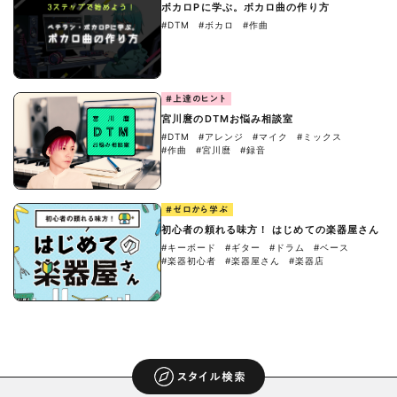
ボカロPに学ぶ。ボカロ曲の作り方
#DTM
#ボカロ
#作曲
#上達のヒント
宮川麿のDTMお悩み相談室
#DTM
#アレンジ
#マイク
#ミックス
#作曲
#宮川麿
#録音
#ゼロから学ぶ
初心者の頼れる味方！ はじめての楽器屋さん
#キーボード
#ギター
#ドラム
#ベース
#楽器初心者
#楽器屋さん
#楽器店
スタイル検索