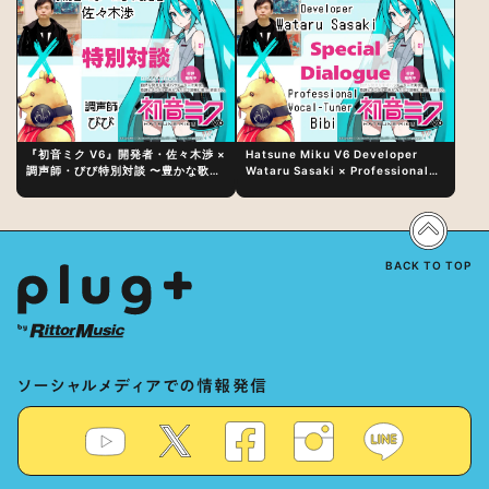
『初音ミク V6』開発者・佐々木渉 ×
Hatsune Miku V6 Developer
調声師・びび特別対談 〜豊かな歌声
Wataru Sasaki × Professional
表現の秘訣は、“歌うキャラクターへ
Vocal-Tuner Bibi Special
の愛”と“推し活”にあった！？
Dialogue: The Secret to Rich
Vocal Expression Lies in “Love
for the singing characters” and
“Oshikatsu”!?
BACK TO TOP
ソーシャルメディアでの情報発信