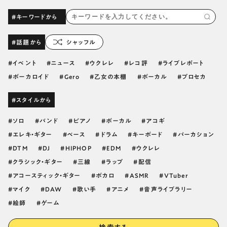
#キーワードから
#話題から
シャッフル
イベント
ニュース
ウクレレ
レコ評
ライブレポート
ボーカロイド
Gero
乙女の本棚
ボーカル
プロセカ
#スタイルから
ソロ
バンド
ピアノ
ボーカル
アコギ
エレキ・ギター
ベース
ドラム
キーボード
パーカション
DTM
DJ
HIPHOP
EDM
ウクレレ
クラシック・ギター
三線
ラップ
配信
アコースティック・ギター
ボカロ
ASMR
VTuber
マイク
DAW
歌い手
アニメ
音声ライブラリー
絵師
ゲーム