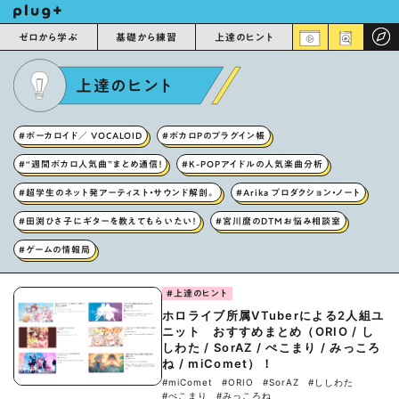
ゼロから学ぶ
基礎から練習
上達のヒント
上達のヒント
#ボーカロイド／ VOCALOID
#ボカロPのプラグイン帳
#“週間ボカロ人気曲”まとめ通信！
#K-POPアイドルの人気楽曲分析
#超学生のネット発アーティスト・サウンド解剖。
#Arika プロダクション・ノート
#田渕ひさ子にギターを教えてもらいたい！
#宮川麿のDTMお悩み相談室
#ゲームの情報局
#上達のヒント
ホロライブ所属VTuberによる2人組ユ
ニット おすすめまとめ（ORIO / し
しわた / SorAZ / ぺこまり / みっころ
ね / miComet）！
#miComet
#ORIO
#SorAZ
#ししわた
#ぺこまり
#みっころね