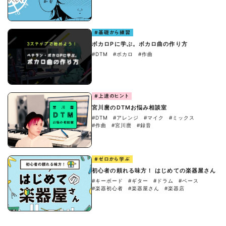
#基礎から練習
ボカロPに学ぶ。ボカロ曲の作り方
#DTM
#ボカロ
#作曲
#上達のヒント
宮川麿のDTMお悩み相談室
#DTM
#アレンジ
#マイク
#ミックス
#作曲
#宮川麿
#録音
#ゼロから学ぶ
初心者の頼れる味方！ はじめての楽器屋さん
#キーボード
#ギター
#ドラム
#ベース
#楽器初心者
#楽器屋さん
#楽器店