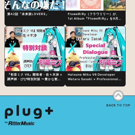
第42話「未来派LOVERS」
FloweRiЯy（フラワリリー）が、
1st Album『FloweRiЯy』を9月23
日（水）にリリース！
『初音ミク V6』開発者・佐々木渉 ×
Hatsune Miku V6 Developer
調声師・びび特別対談 〜豊かな歌声
Wataru Sasaki × Professional
表現の秘訣は、“歌うキャラクターへ
Vocal-Tuner Bibi Special
の愛”と“推し活”にあった！？
Dialogue: The Secret to Rich
Vocal Expression Lies in “Love
for the singing characters” and
“Oshikatsu”!?
BACK TO TOP