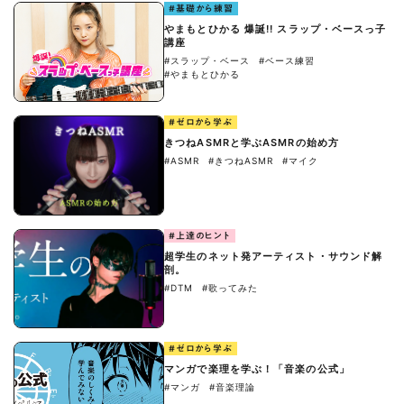
#基礎から練習
やまもとひかる 爆誕!! スラップ・ベースっ子
講座
#スラップ・ベース
#ベース練習
#やまもとひかる
#ゼロから学ぶ
きつねASMRと学ぶASMRの始め方
#ASMR
#きつねASMR
#マイク
#上達のヒント
超学生のネット発アーティスト・サウンド解
剖。
#DTM
#歌ってみた
#ゼロから学ぶ
マンガで楽理を学ぶ！「音楽の公式」
#マンガ
#音楽理論