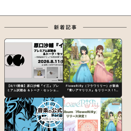
新着記事
【8/11開催】原口沙輔『イ三』プレ
FloweRiЯy（フラワリリー）が新曲
ミアム試聴会 ＆トーク・セッション
『青いアマリリス』をリリース！1st
〜完成直後の“ピュアな原音体験”と
アルバム詳細も発表
制作秘話