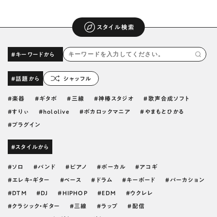
スタイル検索
#キーワードから
#話題から
シャッフル
楽器
ギタボ
三線
神椿スタジオ
歌声合成ソフト
すりぃ
hololive
ボカロックマニア
やまもとひかる
プラグイン
#スタイルから
ソロ
バンド
ピアノ
ボーカル
アコギ
エレキ・ギター
ベース
ドラム
キーボード
パーカション
DTM
DJ
HIPHOP
EDM
ウクレレ
クラシック・ギター
三線
ラップ
配信