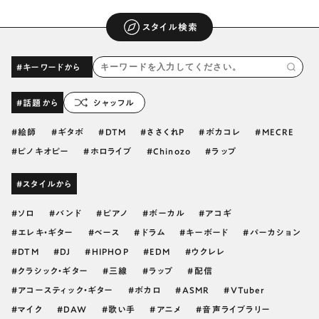
スタイル検索
#キーワードから
#話題から
シャッフル
絵師
ギタボ
DTM
ささくれP
ボカコレ
MECRE
ピノキオピー
ホロライブ
Chinozo
ラップ
#スタイルから
ソロ
バンド
ピアノ
ボーカル
アコギ
エレキ・ギター
ベース
ドラム
キーボード
パーカション
DTM
DJ
HIPHOP
EDM
ウクレレ
クラシック・ギター
三線
ラップ
配信
アコースティック・ギター
ボカロ
ASMR
VTuber
マイク
DAW
歌い手
アニメ
音声ライブラリー