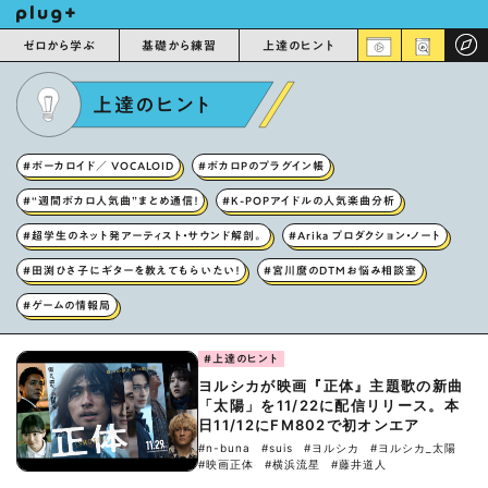
ゼロから学ぶ
基礎から練習
上達のヒント
上達のヒント
#ボーカロイド／ VOCALOID
#ボカロPのプラグイン帳
#“週間ボカロ人気曲”まとめ通信！
#K-POPアイドルの人気楽曲分析
#超学生のネット発アーティスト・サウンド解剖。
#Arika プロダクション・ノート
#田渕ひさ子にギターを教えてもらいたい！
#宮川麿のDTMお悩み相談室
#ゲームの情報局
#上達のヒント
ヨルシカが映画『正体』主題歌の新曲
「太陽」を11/22に配信リリース。本
日11/12にFM802で初オンエア
#n-buna
#suis
#ヨルシカ
#ヨルシカ_太陽
#映画正体
#横浜流星
#藤井道人