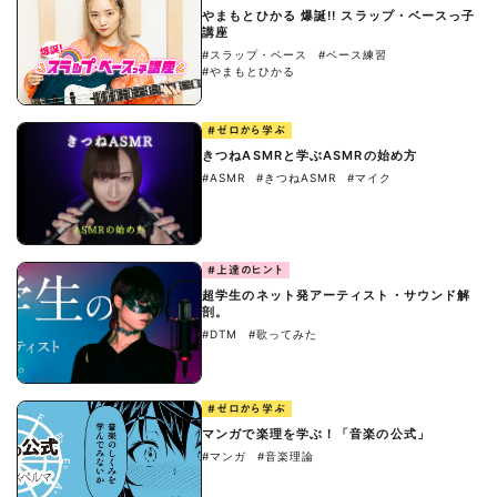
やまもとひかる 爆誕!! スラップ・ベースっ子
講座
#スラップ・ベース
#ベース練習
#やまもとひかる
#ゼロから学ぶ
きつねASMRと学ぶASMRの始め方
#ASMR
#きつねASMR
#マイク
#上達のヒント
超学生のネット発アーティスト・サウンド解
剖。
#DTM
#歌ってみた
#ゼロから学ぶ
マンガで楽理を学ぶ！「音楽の公式」
#マンガ
#音楽理論