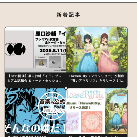
新着記事
【8/11開催】原口沙輔『イ三』プレ
FloweRiЯy（フラワリリー）が新曲
ミアム試聴会 ＆トーク・セッション
『青いアマリリス』をリリース！1st
〜完成直後の“ピュアな原音体験”と
アルバム詳細も発表
制作秘話