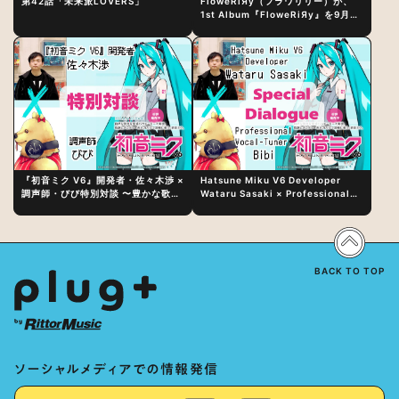
第42話「未来派LOVERS」
FloweRiЯy（フラワリリー）が、
1st Album『FloweRiЯy』を9月23
日（水）にリリース！
『初音ミク V6』開発者・佐々木渉 ×
Hatsune Miku V6 Developer
調声師・びび特別対談 〜豊かな歌声
Wataru Sasaki × Professional
表現の秘訣は、“歌うキャラクターへ
Vocal-Tuner Bibi Special
の愛”と“推し活”にあった！？
Dialogue: The Secret to Rich
Vocal Expression Lies in “Love
for the singing characters” and
“Oshikatsu”!?
BACK TO TOP
ソーシャルメディアでの情報発信