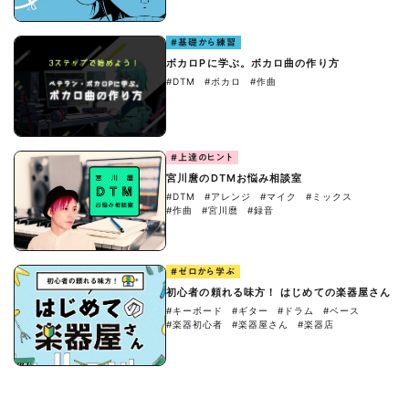
#基礎から練習
ボカロPに学ぶ。ボカロ曲の作り方
#DTM
#ボカロ
#作曲
#上達のヒント
宮川麿のDTMお悩み相談室
#DTM
#アレンジ
#マイク
#ミックス
#作曲
#宮川麿
#録音
#ゼロから学ぶ
初心者の頼れる味方！ はじめての楽器屋さん
#キーボード
#ギター
#ドラム
#ベース
#楽器初心者
#楽器屋さん
#楽器店