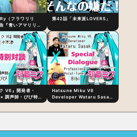
RiЯy（フラワリリ
第42話「未来派LOVERS」
曲『青いアマリリ
リース！1stアルバ
発表
ク V6』開発者・
Hatsune Miku V6
 × 調声師・びび特
Developer Wataru Sasaki
〜豊かな歌声表現の
× Professional Vocal-
“歌うキャラクター
Tuner Bibi Special
と“推し活”にあっ
Dialogue: The Secret to
Rich Vocal Expression
Lies in “Love for the
singing characters” and