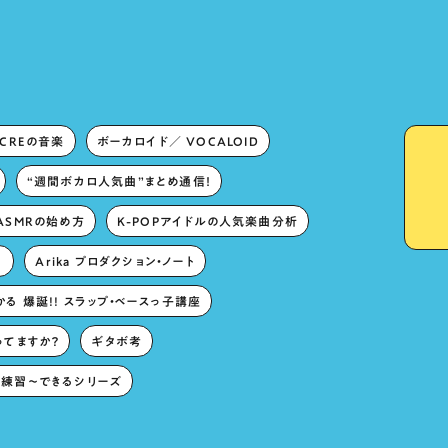
“Oshikatsu”!?
ECREの音楽
ボーカロイド／ VOCALOID
“週間ボカロ人気曲”まとめ通信！
ASMRの始め方
K-POPアイドルの人気楽曲分析
。
Arika プロダクション・ノート
る 爆誕!! スラップ・ベースっ子講座
ってますか？
ギタボ考
練習〜できるシリーズ