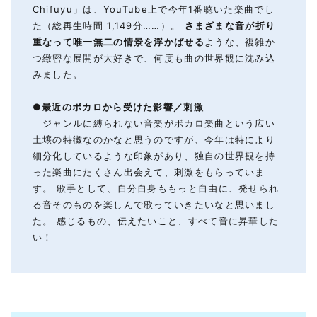
Chifuyu」は、YouTube上で今年1番聴いた楽曲でし
た（総再生時間 1,149分……）。
さまざまな音が折り
重なって唯一無二の情景を浮かばせる
ような、複雑か
つ緻密な展開が大好きで、何度も曲の世界観に沈み込
みました。
●
最近のボカロから受けた影響
／
刺激
ジャンルに縛られない音楽がボカロ楽曲という広い
土壌の特徴なのかなと思うのですが、今年は特により
細分化しているような印象があり、独自の世界観を持
った楽曲にたくさん出会えて、刺激をもらっていま
す。 歌手として、自分自身ももっと自由に、発せられ
る音そのものを楽しんで歌っていきたいなと思いまし
た。 感じるもの、伝えたいこと、すべて音に昇華した
い！