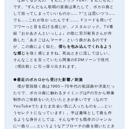
です。“ずんだもん歌唱の楽曲は果たして、ボカロ曲と
して括ってしまっていいものか……？”とは思いつつ……
でも……これが良かったんです……。Fコードを用いて
フワ〜っと音を広げる感じが、ノスタルジック。TV番
組『おかあさんといっしょ』の歌に宮川彬良さんが作
曲した「あさごはんマーチ」という曲があるのです
が、この曲によく似た、
僕らを包み込んでくれるよう
な感じ
を強く感じますね。死ぬときに流してほしい。
そんなことを言っていたら間奏のEDMゾーンで現代
（僕比較）に引っ張り出されます。
●
最近のボカロから受けた影響
／
刺激
僕が普段聴く曲は1960～70年代の歌謡曲や洋楽だっ
たりで、ボカロ曲に触れるタイミングはPの方から映像
制作のご依頼をいただいたときが多いです（なので
YouTubeでたまたま出会い気に入ったものを……とい
うセレクトになっています）。半ば趣味として曲も作
るような身分としては、そんな中でも既存のジャンル
に一捻り……というようなアプローチの曲を聴いたとき