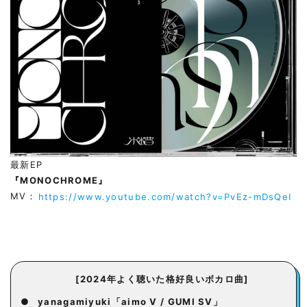
最新EP
『MONOCHROME』
MV：
https://www.youtube.com/watch?v=PvEz-mDsQeI
[2024年よく聴いた格好良いボカロ曲]
●
yanagamiyuki「aimo V / GUMI SV」