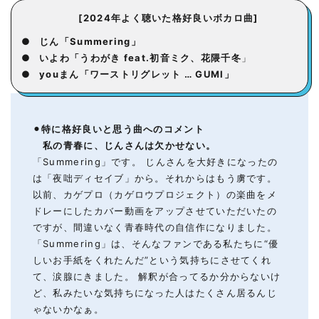
[2024年よく聴いた格好良いボカロ曲]
●
じん「Summering」
●
いよわ「うわがき feat.初音ミク、花隈千冬
」
●
youまん「ワーストリグレット … GUMI」
⚫︎
特に格好良いと思う
曲へのコメント
私の青春に、じんさんは欠かせない。
「Summering」です。 じんさんを大好きになったの
は「夜咄ディセイブ」から。それからはもう虜です。
以前、カゲプロ（カゲロウプロジェクト）の楽曲をメ
ドレーにしたカバー動画をアップさせていただいたの
ですが、間違いなく青春時代の自信作になりました。
「Summering」は、そんなファンである私たちに“優
しいお手紙をくれたんだ”という気持ちにさせてくれ
て、涙腺にきました。 解釈が合ってるか分からないけ
ど、私みたいな気持ちになった人はたくさん居るんじ
ゃないかなぁ。