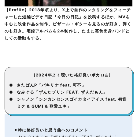
【Profile】2018年頃より、X上で自作のレタリングをフィーチ
ャーした短編ビデオ日記『今日の日記』を投稿するほか、MVを
中心に映像作品を制作。ビザール・ギターを見るのが好き。弾く
のも好き。宅録アルバムを2本制作し、たまに葛飾出身バンドと
しての活動もする。
[2024年よく聴いた格好良いボカロ曲]
●
さたぱんP「パキリナ feat. 可不」
●
なみぐる「ずんだプリン FEAT. ずんだもん」
●
シャノン「シンカンセンスゴイカタイアイス feat. 初音
ミク & GUMI & 歌愛ユキ」
⚫︎
特に格好良いと思う
曲へのコメント
なみぐるさんの「ずんだプリン FEAT. ずんだもん」