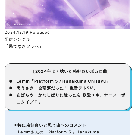
2024.12.19 Released
配信シングル
「果てなきソラへ」
[2024年よく聴いた格好良いボカロ曲]
●
Lemm「Platform 5 / Hanakuma Chifuyu」
●
黒うさぎ「全部夢だった！
重音テトSV」
●
あばらや「かなしばりに逢ったら 歌愛ユキ、ナースロボ
＿タイプＴ」
⚫︎
特に格好良いと思う
曲へのコメント
Lemmさんの「Platform 5 / Hanakuma