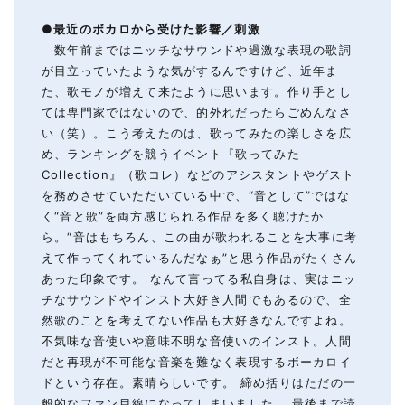
●
最近のボカロから受けた影響
／
刺激
数年前まではニッチなサウンドや過激な表現の歌詞
が目立っていたような気がするんですけど、近年ま
た、歌モノが増えて来たように思います。作り手とし
ては専門家ではないので、的外れだったらごめんなさ
い（笑）。こう考えたのは、歌ってみたの楽しさを広
め、ランキングを競うイベント『歌ってみた
Collection』（歌コレ）などのアシスタントやゲスト
を務めさせていただいている中で、“音として”ではな
く“音と歌”を両方感じられる作品を多く聴けたか
ら。“音はもちろん、この曲が歌われることを大事に考
えて作ってくれているんだなぁ”と思う作品がたくさん
あった印象です。 なんて言ってる私自身は、実はニッ
チなサウンドやインスト大好き人間でもあるので、全
然歌のことを考えてない作品も大好きなんですよね。
不気味な音使いや意味不明な音使いのインスト。人間
だと再現が不可能な音楽を難なく表現するボーカロイ
ドという存在。素晴らしいです。 締め括りはただの一
般的なファン目線になってしまいました。 最後まで読