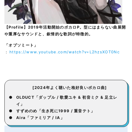
【Profile】2019年活動開始のボカロP。型にはまらない曲展開
や重厚なサウンドと、叙情的な歌詞が特徴的。
「オブソミート」
：
https://www.youtube.com/watch?v=L2hzsXOT0Nc
[2024年よく聴いた格好良いボカロ曲]
●
OLDUCT「ダップル / 歌愛ユキ & 初音ミク & 足立レ
イ」
●
すずめのめ「生き死に1999 / 重音テト」
●
Aira「ファミリア / IA」