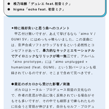
●
椎乃味醂「デュレエ feat.初音ミク」
●
higma「echo feat. 初音ミク」
⚫︎
特に格好良いと思う
曲へのコメント
甲乙付け難いですが、あえて挙げるなら「aimo V /
GUMI SV」にはめっちゃ喰らいました。この楽曲に
は、音声合成ソフトがラップをするという必然性とコ
ンセプトがあって。
暴力的なキックとエモーショナル
でアイロニックなリリックが唯一無二
です。アルバム
『aino prototype』には「aimo unplugged +
humanized (feat. GUMI)」という別バージョンも収
録されているのですが、そこまで含めて完ぺきです。
●
最近のボカロから受けた影響
／
刺激
ボカロはトータル・プロデュース前提の文化なの
で、作者の意思が作品に強く反映されている場合がそ
もそも多いですが、その中でも細部まで練られたもの
に出会うと背筋が伸びます。自分もセルフ・プロデュ