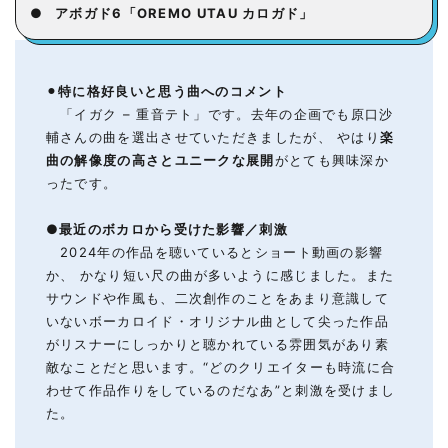
●
アボガド6「OREMO UTAU カロガド」
⚫︎
特に格好良いと思う
曲へのコメント
「イガク – 重音テト」です。去年の企画でも原口沙
輔さんの曲を選出させていただきましたが、 やはり
楽
曲の解像度の高さとユニークな展開
がとても興味深か
ったです。
●
最近のボカロから受けた影響
／
刺激
2024年の作品を聴いているとショート動画の影響
か、 かなり短い尺の曲が多いように感じました。また
サウンドや作風も、二次創作のことをあまり意識して
いないボーカロイド・オリジナル曲として尖った作品
がリスナーにしっかりと聴かれている雰囲気があり素
敵なことだと思います。“どのクリエイターも時流に合
わせて作品作りをしているのだなあ”と刺激を受けまし
た。