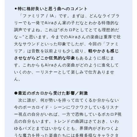
⚫︎
特に格好良いと思う
曲へのコメント
「ファミリア / IA」です。まずは、どんなライブラ
リーでも一発でAiraさん家の子だなとわかる特徴的な
調声ですよね。これは“ボカロPとしてとても理想的だ
な～”と思います。今までのAiraさんの楽曲は重厚で壮
大なサウンドといった印象でしたが、今回の「ファミ
リア」は音数を以前よりも少し絞り、
軽やかさも感じ
させながらどこか狂気的な印象
もあるように感じま
す。これからもAiraさんの楽曲がどのように進化して
いくのか、一リスナーとして楽しみで仕方ありませ
ん。
●
最近のボカロから受けた影響
／
刺激
次に誰が、何が勢いを持って出てくるか分からない
今のボーカロイド・シーンにワクワクしているリスナ
ー視点の自分がいれば、一方で恐怖しているボカロP視
点の自分もいます。トレンドの曲調はさておき、いわ
ゆるバズとまではいかなくとも、界隈内がざわつくよ
うな魔力を持った楽曲たちには多種多様なキャラクタ