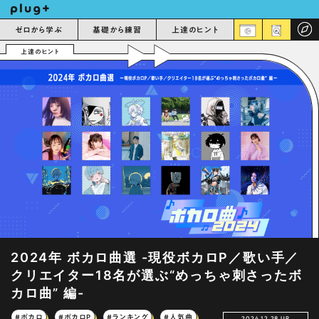
ゼロから学ぶ
基礎から練習
上達のヒント
上達のヒント
2024年 ボカロ曲選 -現役ボカロP／歌い手／
クリエイター18名が選ぶ“めっちゃ刺さったボ
カロ曲” 編-
#ボカロ
#ボカロP
#ランキング
#人気曲
2024.12.28 UP