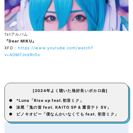
1stアルバム
『Dear MIKU』
XFD：
https://www.youtube.com/watch?
v=ADMFJndRrDs
[2024年よく聴いた格好良いボカロ曲]
●
*Luna「Rise up feat.初音ミク」
●
沫尾「鬼の首 feat. KAITO SP & 重音テト SV」
●
ピノキオピー「僕なんかいなくても feat. 初音ミク」