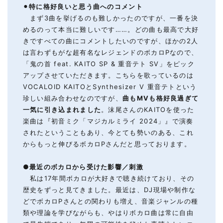
⚫︎
特に格好良いと思う
曲へのコメント
まず3曲を挙げるのも難しかったのですが、一番を決
めるのって本当に難しいです……。どの曲も最高で大好
きですべての曲にコメントしたいのですが、ほかの2人
は言わずもがな超有名なレジェンドのボカロPなので、
「鬼の首 feat. KAITO SP & 重音テト SV」をピック
アップさせていただきます。こちらを歌っているのは
VOCALOID KAITOとSynthesizer V 重音テトという
珍しい組み合わせなのですが、
曲もMVも格好良過ぎて
一気に引き込まれました
。沫尾さんのKAITOを使った
楽曲は『初音ミク「マジカルミライ 2024」』で演奏
されたということもあり、今とても勢いのある、これ
からもっと伸びるボカロPさんだと思っております。
●
最近のボカロから受けた影響
／
刺激
私は17年間ボカロが大好きで聴き続けており、その
歴史をずっと見てきました。最近は、DJ現場や制作な
どでボカロPさんとの関わりも増え、音楽ジャンルの種
類や理論を学びながらも、やはりボカロ曲は常に自由