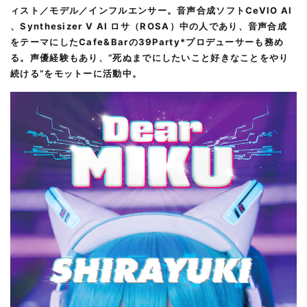
ィスト／モデル／インフルエンサー。音声合成ソフトCeVIO AI
、Synthesizer V AI ロサ（ROSA）中の人であり、音声合成
をテーマにしたCafe&Barの39Party*プロデューサーも務め
る。声優経験もあり、“死ぬまでにしたいこと好きなことをやり
続ける”をモットーに活動中。