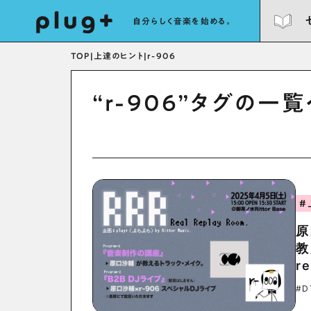
自分らしく音楽を始める。
TOP
|
上達のヒント
|
r-906
“r-906”タグの一
#
原
教
r
#D