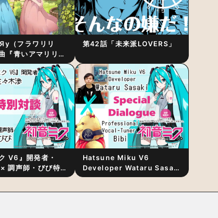
RiЯy（フラワリリ
第42話「未来派LOVERS」
曲『青いアマリリ
リース！1stアルバ
発表
ク V6』開発者・
Hatsune Miku V6
 × 調声師・びび特
Developer Wataru Sasaki
〜豊かな歌声表現の
× Professional Vocal-
“歌うキャラクター
Tuner Bibi Special
と“推し活”にあっ
Dialogue: The Secret to
Rich Vocal Expression