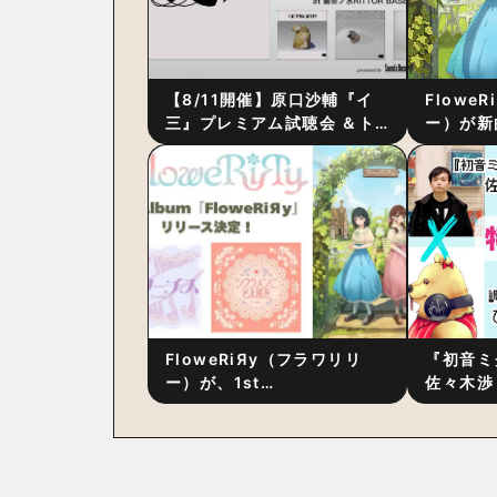
【8/11開催】原口沙輔『イ
Flowe
三』プレミアム試聴会 ＆ト
ー）が新
ーク・セッション 〜完成直
ス』をリ
後の“ピュアな原音体験”と制
ム詳細も
作秘話
FloweRiЯy（フラワリリ
『初音ミ
ー）が、1st
佐々木渉
Album『FloweRiЯy』を9
別対談 
月23日（水）にリリース！
秘訣は、
への愛”
た！？