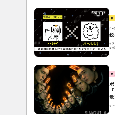
#
r
鋭
#D
#
#
ボ
『
歌
#r