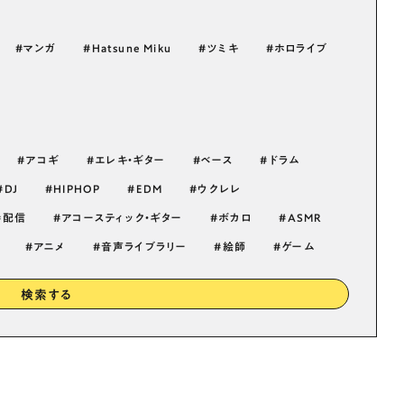
マンガ
Hatsune Miku
ツミキ
ホロライブ
アコギ
エレキ・ギター
ベース
ドラム
DJ
HIPHOP
EDM
ウクレレ
配信
アコースティック・ギター
ボカロ
ASMR
アニメ
音声ライブラリー
絵師
ゲーム
検索する