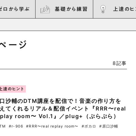
ゼロから学ぶ
基礎から練習
上達のヒ
覧ページ
8記事
上達のヒント
⼝沙輔のDTM講座を配信で！音楽の作り方を
えてくれるリアル＆配信イベント『RRR〜real
eplay room〜 Vol.1』／plug+（ぷらぷら）
TM
#r-906
#RRR〜real replay room〜
#ボカロ
#原⼝沙輔