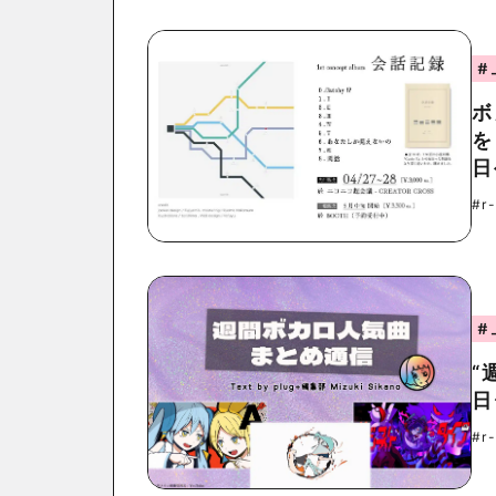
#
ボ
を
日
#r
#
“
日
#r