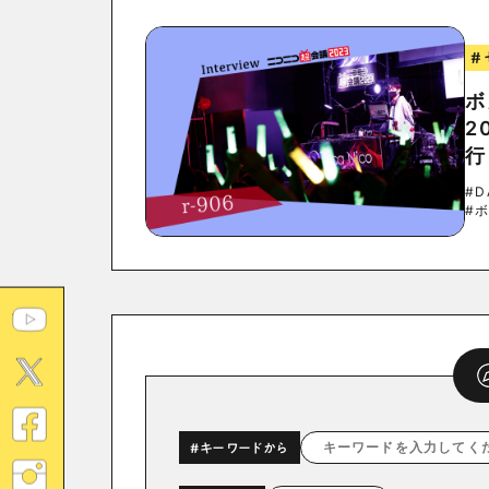
#
ボ
2
行
#D
#
#キーワードから