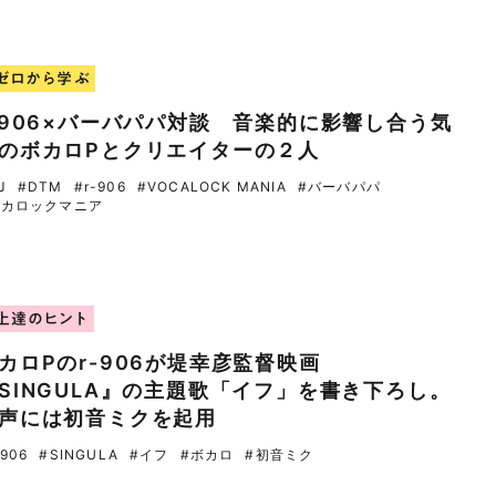
ゼロから学ぶ
-906×バーバパパ対談 音楽的に影響し合う気
のボカロPとクリエイターの２人
J
#DTM
#r-906
#VOCALOCK MANIA
#バーバパパ
ボカロックマニア
上達のヒント
カロPのr-906が堤幸彦監督映画
SINGULA』の主題歌「イフ」を書き下ろし。
声には初音ミクを起用
-906
#SINGULA
#イフ
#ボカロ
#初音ミク