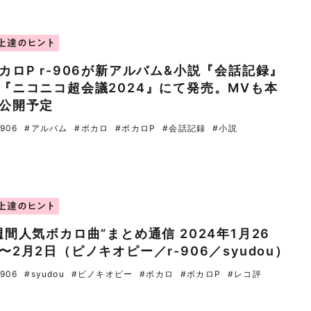
上達のヒント
カロP r-906が新アルバム&小説『会話記録』
『ニコニコ超会議2024』にて発売。MVも本
公開予定
-906
#アルバム
#ボカロ
#ボカロP
#会話記録
#小説
上達のヒント
週間人気ボカロ曲”まとめ通信 2024年1月26
〜2月2日（ピノキオピー／r-906／syudou）
-906
#syudou
#ピノキオピー
#ボカロ
#ボカロP
#レコ評