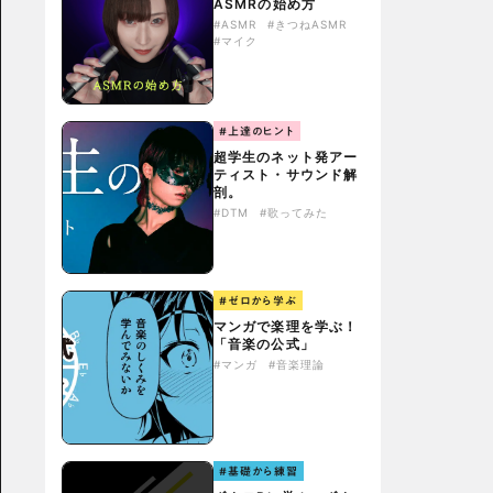
ASMRの始め方
#ASMR
#きつねASMR
#マイク
#上達のヒント
超学生のネット発アー
ティスト・サウンド解
剖。
#DTM
#歌ってみた
#ゼロから学ぶ
マンガで楽理を学ぶ！
「音楽の公式」
#マンガ
#音楽理論
#基礎から練習