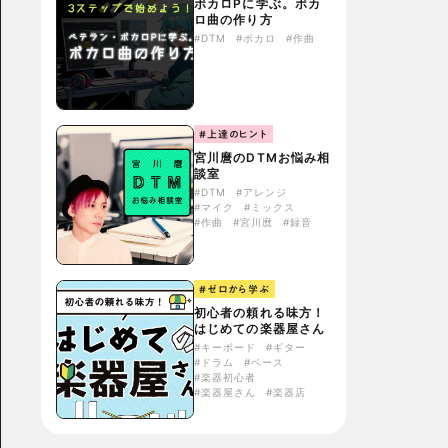
ボカロPに学ぶ。ボカ
ロ曲の作り方
#DTM
#ボカロ
#作曲
#上達のヒント
宮川麿のDTMお悩み相
談室
#DTM
#アレンジ
#マイク
#ミックス
#作曲
#宮川麿
#録音
#ゼロから学ぶ
初心者の頼れる味方！
はじめての楽器屋さん
#キーボード
#ギター
#ドラム
#ベース
#楽器初心者
#楽器屋さん
#楽器店