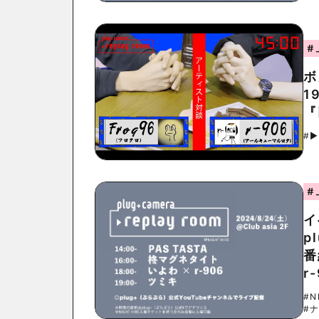
#
ボ
1
『
#▶︎
#
イ
p
番
r
#N
#