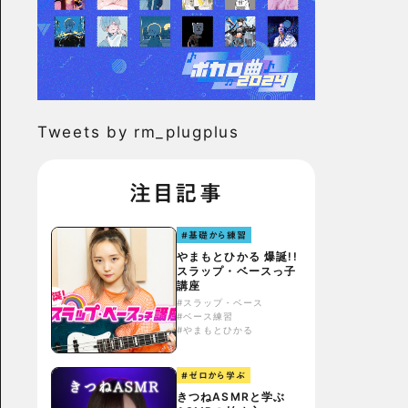
Tweets by rm_plugplus
注目記事
#基礎から練習
やまもとひかる 爆誕!!
スラップ・ベースっ子
講座
#スラップ・ベース
#ベース練習
#やまもとひかる
#ゼロから学ぶ
きつねASMRと学ぶ