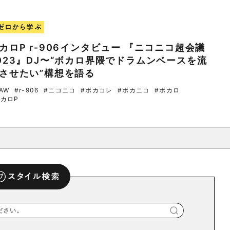
ゼロから学ぶ
カロP r-906インタビュー 『ニコニコ超会議
023』DJ〜“ボカロ界隈でドラムンベースを流
させたい”構想を語る
AW
#r-906
#ニコニコ
#ボカコレ
#ボカニコ
#ボカロ
ボカロP
スタイル検索