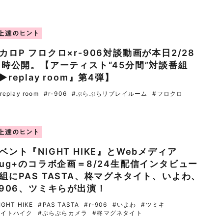
上達のヒント
カロP フロクロ×r-906対談動画が本日2/28
9時公開。【アーティスト“45分間”対談番組
▶︎replay room』第4弾】
replay room
#r-906
#ぷらぷらリプレイルーム
#フロクロ
上達のヒント
ベント『NIGHT HIKE』とWebメディア
lug+のコラボ企画＝8/24生配信インタビュー
組にPAS TASTA、柊マグネタイト、いよわ、
-906、ツミキらが出演！
IGHT HIKE
#PAS TASTA
#r-906
#いよわ
#ツミキ
ナイトハイク
#ぷらぷらカメラ
#柊マグネタイト