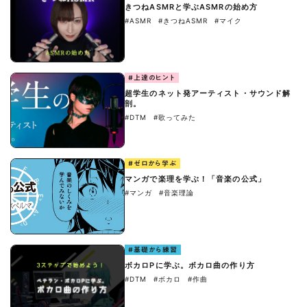
きつねASMRと学ぶASMRの始め方
#ASMR
#きつねASMR
#マイク
#上達のヒント
超学生のネット発アーティスト・サウンド解
剖。
#DTM
#歌ってみた
#ゼロから学ぶ
マンガで楽理を学ぶ！「音楽の公式」
#マンガ
#音楽理論
#基礎から練習
ボカロPに学ぶ。ボカロ曲の作り方
#DTM
#ボカロ
#作曲