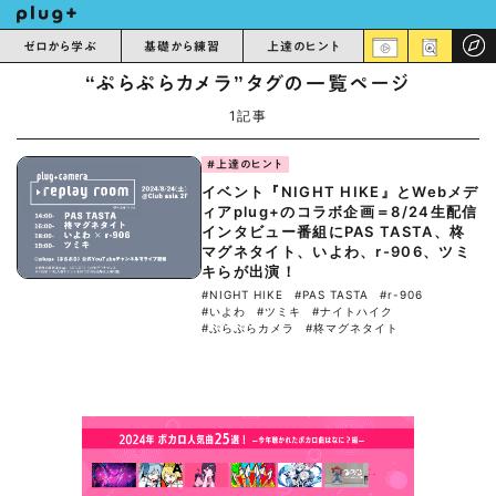
ゼロから学ぶ
基礎から練習
上達のヒント
“ぷらぷらカメラ”タグの一覧ページ
1記事
#上達のヒント
イベント『NIGHT HIKE』とWebメデ
ィアplug+のコラボ企画＝8/24生配信
インタビュー番組にPAS TASTA、柊
マグネタイト、いよわ、r-906、ツミ
キらが出演！
#NIGHT HIKE
#PAS TASTA
#r-906
#いよわ
#ツミキ
#ナイトハイク
#ぷらぷらカメラ
#柊マグネタイト