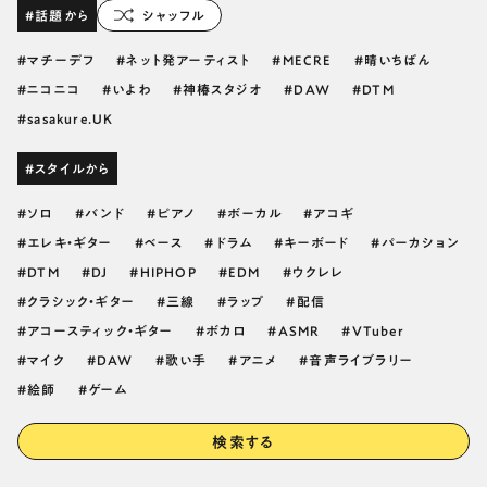
#話題から
シャッフル
マチーデフ
ネット発アーティスト
MECRE
晴いちばん
ニコニコ
いよわ
神椿スタジオ
DAW
DTM
sasakure.UK
#スタイルから
ソロ
バンド
ピアノ
ボーカル
アコギ
エレキ・ギター
ベース
ドラム
キーボード
パーカション
DTM
DJ
HIPHOP
EDM
ウクレレ
クラシック・ギター
三線
ラップ
配信
アコースティック・ギター
ボカロ
ASMR
VTuber
マイク
DAW
歌い手
アニメ
音声ライブラリー
絵師
ゲーム
検索する