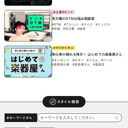
#上達のヒント
宮川麿のDTMお悩み相談室
#DTM
#アレンジ
#マイク
#ミックス
#作曲
#宮川麿
#録音
#ゼロから学ぶ
初心者の頼れる味方！ はじめての楽器屋さん
#キーボード
#ギター
#ドラム
#ベース
#楽器初心者
#楽器屋さん
#楽器店
スタイル検索
#キーワードから