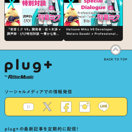
『初音ミク V6』開発者・佐々木渉 ×
Hatsune Miku V6 Developer
調声師・びび特別対談 〜豊かな歌声
Wataru Sasaki × Professional
表現の秘訣は、“歌うキャラクターへ
Vocal-Tuner Bibi Special
の愛”と“推し活”にあった！？
Dialogue: The Secret to Rich
Vocal Expression Lies in “Love
for the singing characters” and
“Oshikatsu”!?
BACK TO TOP
ソーシャルメディアでの情報発信
plug+の最新記事を定期的に配信！