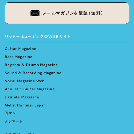
メールマガジンを購読（無料）
リットーミュージックのWEBサイト
Guitar Magazine
Bass Magazine
Rhythm & Drums Magazine
Sound & Recording Magazine
Vocal Magazine Web
Acoustic Guitar Magazine
Ukulele Magazine
Metal Hammer Japan
耳マン
デジマート