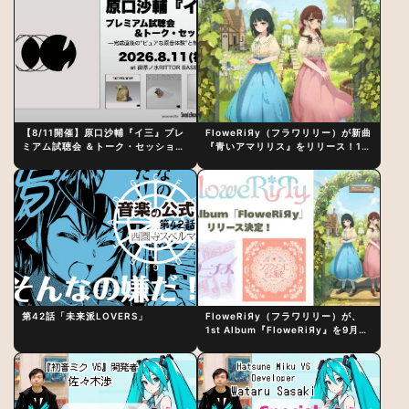
【8/11開催】原口沙輔『イ三』プレ
FloweRiЯy（フラワリリー）が新曲
ミアム試聴会 ＆トーク・セッション
『青いアマリリス』をリリース！1st
〜完成直後の“ピュアな原音体験”と
アルバム詳細も発表
制作秘話
第42話「未来派LOVERS」
FloweRiЯy（フラワリリー）が、
1st Album『FloweRiЯy』を9月23
日（水）にリリース！