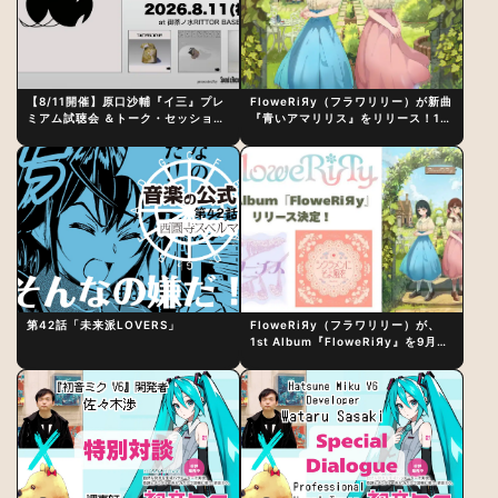
【8/11開催】原口沙輔『イ三』プレ
FloweRiЯy（フラワリリー）が新曲
ミアム試聴会 ＆トーク・セッション
『青いアマリリス』をリリース！1st
〜完成直後の“ピュアな原音体験”と
アルバム詳細も発表
制作秘話
第42話「未来派LOVERS」
FloweRiЯy（フラワリリー）が、
1st Album『FloweRiЯy』を9月23
日（水）にリリース！