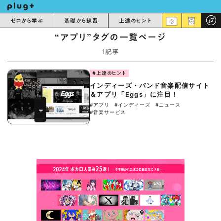
ゼロから学ぶ
基礎から練習
上達のヒント
“アプリ”タグの一覧ページ
1記事
#上達のヒント
インディーズ・バンド⾳楽配信サイト
＆アプリ「Eggs」に注目！
#アプリ
#インディーズ
#ニュース
#音楽サービス