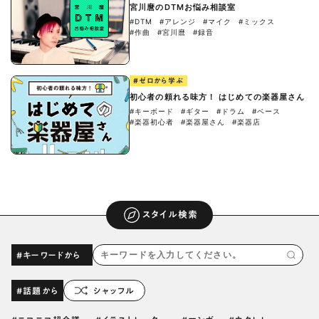
宮川麿のDTMお悩み相談室
#DTM
#アレンジ
#マイク
#ミックス
#作曲
#宮川麿
#録音
#ゼロから学ぶ
初心者の頼れる味方！ はじめての楽器屋さん
#キーボード
#ギター
#ドラム
#ベース
#楽器初心者
#楽器屋さん
#楽器店
スタイル検索
#キーワードから
#話題から
シャッフル