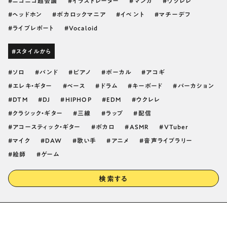
ニコニコ超会議
イラストレーター
マンガ
ウクレレ
ヘッドホン
ボカロックマニア
イベント
マチーデフ
ライブレポート
Vocaloid
#スタイルから
ソロ
バンド
ピアノ
ボーカル
アコギ
エレキ・ギター
ベース
ドラム
キーボード
パーカション
DTM
DJ
HIPHOP
EDM
ウクレレ
クラシック・ギター
三線
ラップ
配信
アコースティック・ギター
ボカロ
ASMR
VTuber
マイク
DAW
歌い手
アニメ
音声ライブラリー
絵師
ゲーム
検索する