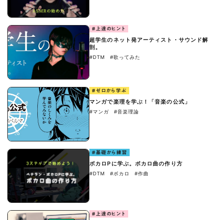
#上達のヒント
超学生のネット発アーティスト・サウンド解
剖。
#DTM
#歌ってみた
#ゼロから学ぶ
マンガで楽理を学ぶ！「音楽の公式」
#マンガ
#音楽理論
#基礎から練習
ボカロPに学ぶ。ボカロ曲の作り方
#DTM
#ボカロ
#作曲
#上達のヒント