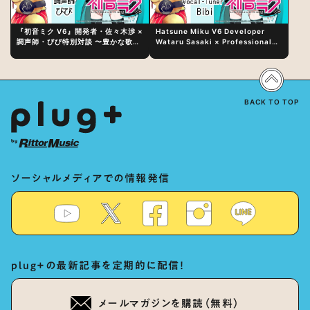
『初音ミク V6』開発者・佐々木渉 ×
Hatsune Miku V6 Developer
調声師・びび特別対談 〜豊かな歌声
Wataru Sasaki × Professional
表現の秘訣は、“歌うキャラクターへ
Vocal-Tuner Bibi Special
の愛”と“推し活”にあった！？
Dialogue: The Secret to Rich
Vocal Expression Lies in “Love
for the singing characters” and
“Oshikatsu”!?
BACK TO TOP
ソーシャルメディアでの情報発信
plug+の最新記事を定期的に配信！
メールマガジンを購読（無料）