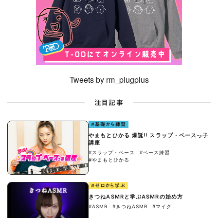
Tweets by rm_plugplus
注目記事
#基礎から練習
やまもとひかる 爆誕!! スラップ・ベースっ子
講座
#スラップ・ベース
#ベース練習
#やまもとひかる
#ゼロから学ぶ
きつねASMRと学ぶASMRの始め方
#ASMR
#きつねASMR
#マイク