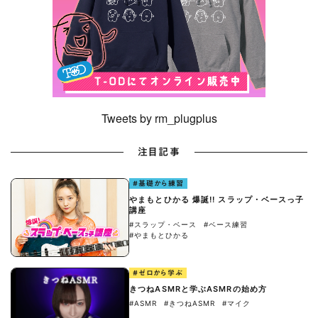
Tweets by rm_plugplus
注目記事
#基礎から練習
やまもとひかる 爆誕!! スラップ・ベースっ子
講座
#スラップ・ベース
#ベース練習
#やまもとひかる
#ゼロから学ぶ
きつねASMRと学ぶASMRの始め方
#ASMR
#きつねASMR
#マイク