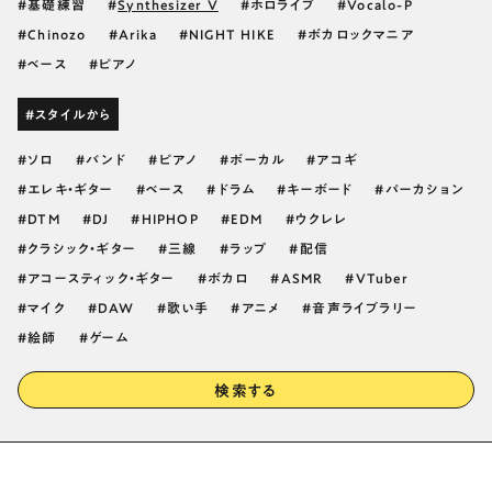
基礎練習
Synthesizer V
ホロライブ
Vocalo-P
Chinozo
Arika
NIGHT HIKE
ボカロックマニア
ベース
ピアノ
#スタイルから
ソロ
バンド
ピアノ
ボーカル
アコギ
エレキ・ギター
ベース
ドラム
キーボード
パーカション
DTM
DJ
HIPHOP
EDM
ウクレレ
クラシック・ギター
三線
ラップ
配信
アコースティック・ギター
ボカロ
ASMR
VTuber
マイク
DAW
歌い手
アニメ
音声ライブラリー
絵師
ゲーム
検索する