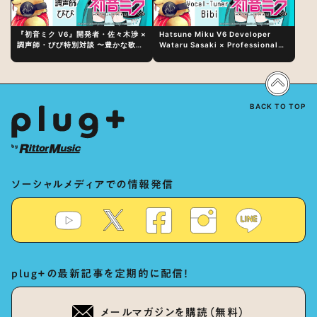
『初音ミク V6』開発者・佐々木渉 ×
Hatsune Miku V6 Developer
調声師・びび特別対談 〜豊かな歌声
Wataru Sasaki × Professional
表現の秘訣は、“歌うキャラクターへ
Vocal-Tuner Bibi Special
の愛”と“推し活”にあった！？
Dialogue: The Secret to Rich
Vocal Expression Lies in “Love
for the singing characters” and
“Oshikatsu”!?
BACK TO TOP
ソーシャルメディアでの情報発信
plug+の最新記事を定期的に配信！
メールマガジンを購読（無料）