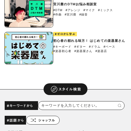
宮川麿のDTMお悩み相談室
#DTM
#アレンジ
#マイク
#ミックス
#作曲
#宮川麿
#録音
#ゼロから学ぶ
初心者の頼れる味方！ はじめての楽器屋さん
#キーボード
#ギター
#ドラム
#ベース
#楽器初心者
#楽器屋さん
#楽器店
スタイル検索
#キーワードから
#話題から
シャッフル