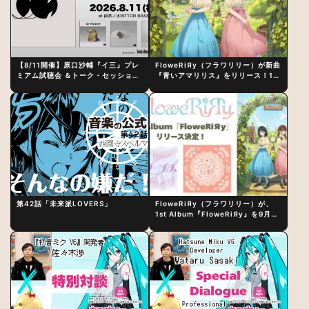
【8/11開催】原口沙輔『イ三』プレ
FloweRiЯy（フラワリリー）が新曲
ミアム試聴会 ＆トーク・セッション
『青いアマリリス』をリリース！1st
〜完成直後の“ピュアな原音体験”と
アルバム詳細も発表
制作秘話
第42話「未来派LOVERS」
FloweRiЯy（フラワリリー）が、
1st Album『FloweRiЯy』を9月23
日（水）にリリース！