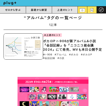
ゼロから学ぶ
基礎から練習
上達のヒント
“アルバム”タグの一覧ページ
1記事
#上達のヒント
ボカロP r-906が新アルバム&小説
『会話記録』を『ニコニコ超会議
2024』にて発売。MVも本日公開予定
#r-906
#アルバム
#ボカロ
#ボカロP
#会話記録
#小説