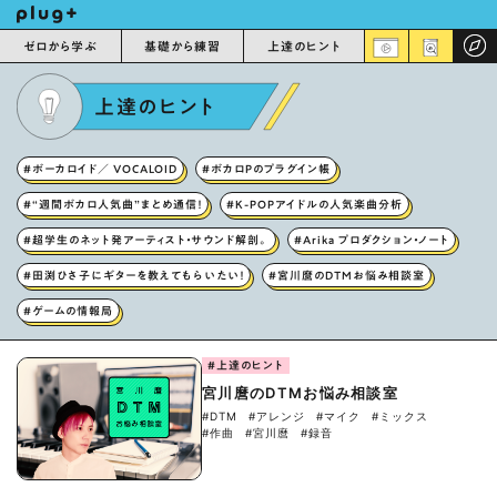
ゼロから学ぶ
基礎から練習
上達のヒント
上達のヒント
#ボーカロイド／ VOCALOID
#ボカロPのプラグイン帳
#“週間ボカロ人気曲”まとめ通信！
#K-POPアイドルの人気楽曲分析
#超学生のネット発アーティスト・サウンド解剖。
#Arika プロダクション・ノート
#田渕ひさ子にギターを教えてもらいたい！
#宮川麿のDTMお悩み相談室
#ゲームの情報局
#上達のヒント
宮川麿のDTMお悩み相談室
#DTM
#アレンジ
#マイク
#ミックス
#作曲
#宮川麿
#録音