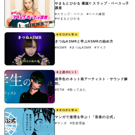
やまもとひかる 爆誕!! スラップ・ベースっ子
講座
#スラップ・ベース
#ベース練習
#やまもとひかる
#ゼロから学ぶ
きつねASMRと学ぶASMRの始め方
#ASMR
#きつねASMR
#マイク
#上達のヒント
超学生のネット発アーティスト・サウンド解
剖。
#DTM
#歌ってみた
#ゼロから学ぶ
マンガで楽理を学ぶ！「音楽の公式」
#マンガ
#音楽理論