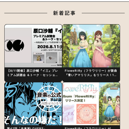
新着記事
【8/11開催】原口沙輔『イ三』プレ
FloweRiЯy（フラワリリー）が新曲
ミアム試聴会 ＆トーク・セッション
『青いアマリリス』をリリース！1st
〜完成直後の“ピュアな原音体験”と
アルバム詳細も発表
制作秘話
第42話「未来派LOVERS」
FloweRiЯy（フラワリリー）が、