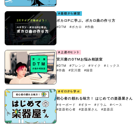
#基礎から練習
ボカロPに学ぶ。ボカロ曲の作り方
#DTM
#ボカロ
#作曲
#上達のヒント
宮川麿のDTMお悩み相談室
#DTM
#アレンジ
#マイク
#ミックス
#作曲
#宮川麿
#録音
#ゼロから学ぶ
初心者の頼れる味方！ はじめての楽器屋さん
#キーボード
#ギター
#ドラム
#ベース
#楽器初心者
#楽器屋さん
#楽器店