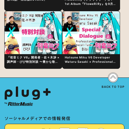
1st Album『FloweRiЯy』を9月23
日（水）にリリース！
『初音ミク V6』開発者・佐々木渉 ×
Hatsune Miku V6 Developer
調声師・びび特別対談 〜豊かな歌声
Wataru Sasaki × Professional
表現の秘訣は、“歌うキャラクターへ
Vocal-Tuner Bibi Special
の愛”と“推し活”にあった！？
Dialogue: The Secret to Rich
Vocal Expression Lies in “Love
for the singing characters” and
“Oshikatsu”!?
BACK TO TOP
ソーシャルメディアでの情報発信