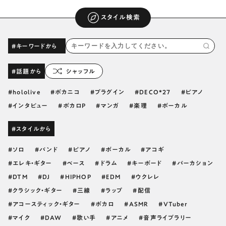
スタイル検索
#キーワードから
#話題から
シャッフル
hololive
ボカニコ
プラグイン
DECO*27
ピアノ
インタビュー
ボカロP
マンガ
楽理
ボーカル
#スタイルから
ソロ
バンド
ピアノ
ボーカル
アコギ
エレキ・ギター
ベース
ドラム
キーボード
パーカション
DTM
DJ
HIPHOP
EDM
ウクレレ
クラシック・ギター
三線
ラップ
配信
アコースティック・ギター
ボカロ
ASMR
VTuber
マイク
DAW
歌い手
アニメ
音声ライブラリー