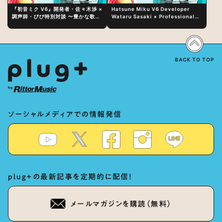
『初音ミク V6』開発者・佐々木渉 ×
Hatsune Miku V6 Developer
調声師・びび特別対談 〜豊かな歌声
Wataru Sasaki × Professional
表現の秘訣は、“歌うキャラクターへ
Vocal-Tuner Bibi Special
の愛”と“推し活”にあった！？
Dialogue: The Secret to Rich
Vocal Expression Lies in “Love
for the singing characters” and
“Oshikatsu”!?
BACK TO TOP
ソーシャルメディアでの情報発信
plug+の最新記事を定期的に配信！
メールマガジンを購読（無料）