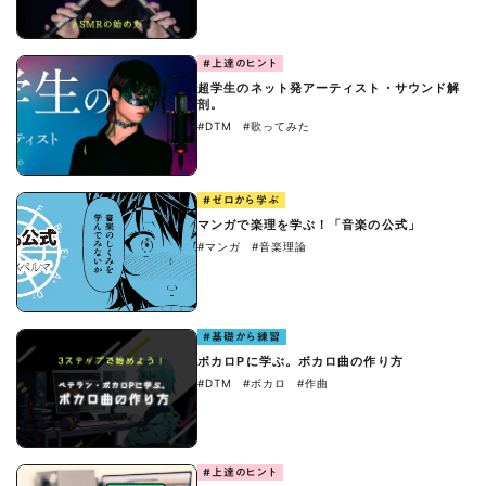
#上達のヒント
超学生のネット発アーティスト・サウンド解
剖。
#DTM
#歌ってみた
#ゼロから学ぶ
マンガで楽理を学ぶ！「音楽の公式」
#マンガ
#音楽理論
#基礎から練習
ボカロPに学ぶ。ボカロ曲の作り方
#DTM
#ボカロ
#作曲
#上達のヒント