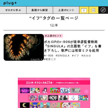
ゼロから学ぶ
基礎から練習
上達のヒント
“イフ”タグの一覧ページ
1記事
#上達のヒント
ボカロPのr-906が堤幸彦監督映画
『SINGULA』の主題歌「イフ」を書
き下ろし。歌声には初音ミクを起用
#r-906
#SINGULA
#イフ
#ボカロ
#初音ミク