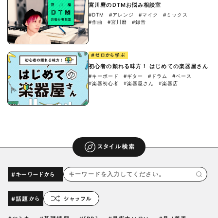
宮川麿のDTMお悩み相談室
#DTM
#アレンジ
#マイク
#ミックス
#作曲
#宮川麿
#録音
#ゼロから学ぶ
初心者の頼れる味方！ はじめての楽器屋さん
#キーボード
#ギター
#ドラム
#ベース
#楽器初心者
#楽器屋さん
#楽器店
スタイル検索
#キーワードから
#話題から
シャッフル