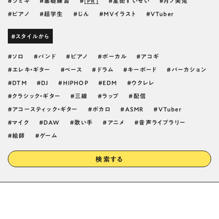
ツミキ
基礎練習
[PR]
星街すいせい
月ノ美兎
ピアノ
超学生
じん
MVイラスト
VTuber
#スタイルから
ソロ
バンド
ピアノ
ボーカル
アコギ
エレキ・ギター
ベース
ドラム
キーボード
パーカション
DTM
DJ
HIPHOP
EDM
ウクレレ
クラシック・ギター
三線
ラップ
配信
アコースティック・ギター
ボカロ
ASMR
VTuber
マイク
DAW
歌い手
アニメ
音声ライブラリー
絵師
ゲーム
検索する