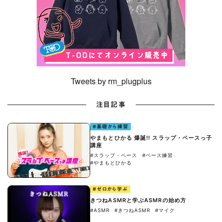
Tweets by rm_plugplus
注目記事
#基礎から練習
やまもとひかる 爆誕!! スラップ・ベースっ子
講座
#スラップ・ベース
#ベース練習
#やまもとひかる
#ゼロから学ぶ
きつねASMRと学ぶASMRの始め方
#ASMR
#きつねASMR
#マイク