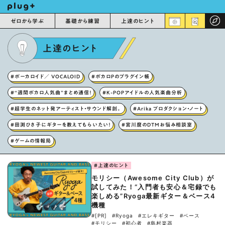
ゼロから学ぶ
基礎から練習
上達のヒント
上達のヒント
#ボーカロイド／ VOCALOID
#ボカロPのプラグイン帳
#“週間ボカロ人気曲”まとめ通信！
#K-POPアイドルの人気楽曲分析
#超学生のネット発アーティスト・サウンド解剖。
#Arika プロダクション・ノート
#田渕ひさ子にギターを教えてもらいたい！
#宮川麿のDTMお悩み相談室
#ゲームの情報局
#上達のヒント
モリシー（Awesome City Club）が
試してみた！“入門者も安心＆宅録でも
楽しめる”Ryoga最新ギター＆ベース4
機種
#[PR]
#Ryoga
#エレキギター
#ベース
#モリシー
#初心者
#島村楽器