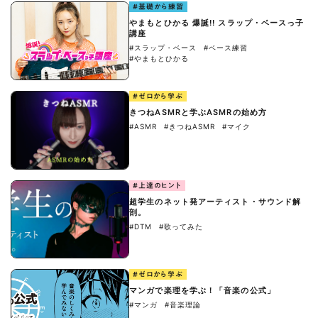
#基礎から練習
やまもとひかる 爆誕!! スラップ・ベースっ子
講座
#スラップ・ベース
#ベース練習
#やまもとひかる
#ゼロから学ぶ
きつねASMRと学ぶASMRの始め方
#ASMR
#きつねASMR
#マイク
#上達のヒント
超学生のネット発アーティスト・サウンド解
剖。
#DTM
#歌ってみた
#ゼロから学ぶ
マンガで楽理を学ぶ！「音楽の公式」
#マンガ
#音楽理論