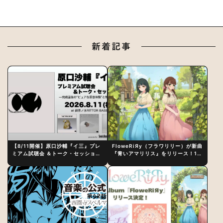
新着記事
【8/11開催】原口沙輔『イ三』プレ
FloweRiЯy（フラワリリー）が新曲
ミアム試聴会 ＆トーク・セッション
『青いアマリリス』をリリース！1st
〜完成直後の“ピュアな原音体験”と
アルバム詳細も発表
制作秘話