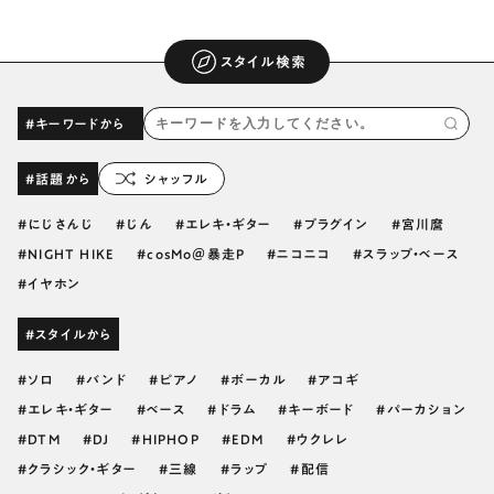
スタイル検索
#キーワードから
#話題から
シャッフル
にじさんじ
じん
エレキ・ギター
プラグイン
宮川麿
NIGHT HIKE
cosMo＠暴走P
ニコニコ
スラップ・ベース
イヤホン
#スタイルから
ソロ
バンド
ピアノ
ボーカル
アコギ
エレキ・ギター
ベース
ドラム
キーボード
パーカション
DTM
DJ
HIPHOP
EDM
ウクレレ
クラシック・ギター
三線
ラップ
配信