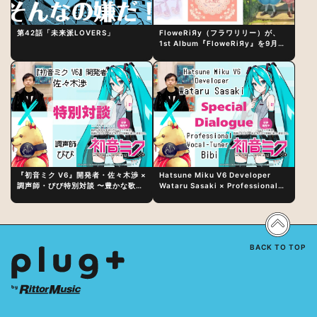
第42話「未来派LOVERS」
FloweRiЯy（フラワリリー）が、
1st Album『FloweRiЯy』を9月23
日（水）にリリース！
『初音ミク V6』開発者・佐々木渉 ×
Hatsune Miku V6 Developer
調声師・びび特別対談 〜豊かな歌声
Wataru Sasaki × Professional
表現の秘訣は、“歌うキャラクターへ
Vocal-Tuner Bibi Special
の愛”と“推し活”にあった！？
Dialogue: The Secret to Rich
Vocal Expression Lies in “Love
for the singing characters” and
“Oshikatsu”!?
BACK TO TOP