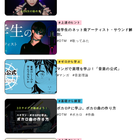
#上達のヒント
超学生のネット発アーティスト・サウンド解
剖。
#DTM
#歌ってみた
#ゼロから学ぶ
マンガで楽理を学ぶ！「音楽の公式」
#マンガ
#音楽理論
#基礎から練習
ボカロPに学ぶ。ボカロ曲の作り方
#DTM
#ボカロ
#作曲