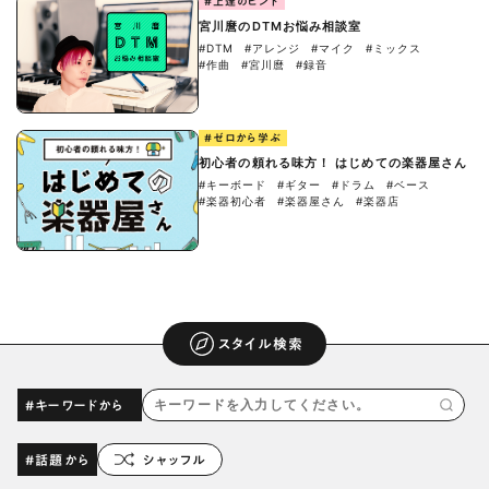
#上達のヒント
宮川麿のDTMお悩み相談室
#DTM
#アレンジ
#マイク
#ミックス
#作曲
#宮川麿
#録音
#ゼロから学ぶ
初心者の頼れる味方！ はじめての楽器屋さん
#キーボード
#ギター
#ドラム
#ベース
#楽器初心者
#楽器屋さん
#楽器店
スタイル検索
#キーワードから
#話題から
シャッフル