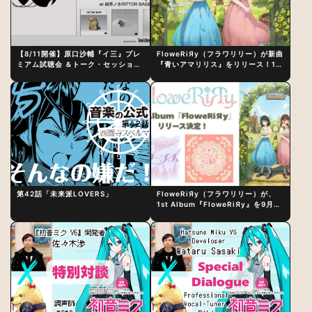
【8/11開催】原口沙輔『イ三』プレ
FloweRiЯy（フラワリリー）が新曲
ミアム試聴会 ＆トーク・セッション
『青いアマリリス』をリリース！1st
〜完成直後の“ピュアな原音体験”と
アルバム詳細も発表
制作秘話
第42話「未来派LOVERS」
FloweRiЯy（フラワリリー）が、
1st Album『FloweRiЯy』を9月23
日（水）にリリース！