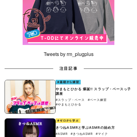
Tweets by rm_plugplus
注目記事
#基礎から練習
やまもとひかる 爆誕!! スラップ・ベースっ子
講座
#スラップ・ベース
#ベース練習
#やまもとひかる
#ゼロから学ぶ
きつねASMRと学ぶASMRの始め方
#ASMR
#きつねASMR
#マイク