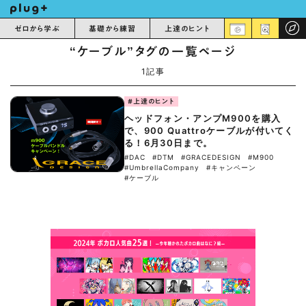
ゼロから学ぶ
基礎から練習
上達のヒント
“ケーブル”タグの一覧ページ
1記事
#上達のヒント
ヘッドフォン・アンプM900を購入
で、900 Quattroケーブルが付いてく
る！6月30日まで。
#DAC
#DTM
#GRACEDESIGN
#M900
#UmbrellaCompany
#キャンペーン
#ケーブル