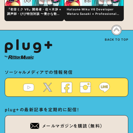
『初音ミク V6』開発者・佐々木渉 ×
Hatsune Miku V6 Developer
調声師・びび特別対談 〜豊かな歌声
Wataru Sasaki × Professional
表現の秘訣は、“歌うキャラクターへ
Vocal-Tuner Bibi Special
の愛”と“推し活”にあった！？
Dialogue: The Secret to Rich
Vocal Expression Lies in “Love
for the singing characters” and
“Oshikatsu”!?
BACK TO TOP
ソーシャルメディアでの情報発信
plug+の最新記事を定期的に配信！
メールマガジンを購読（無料）