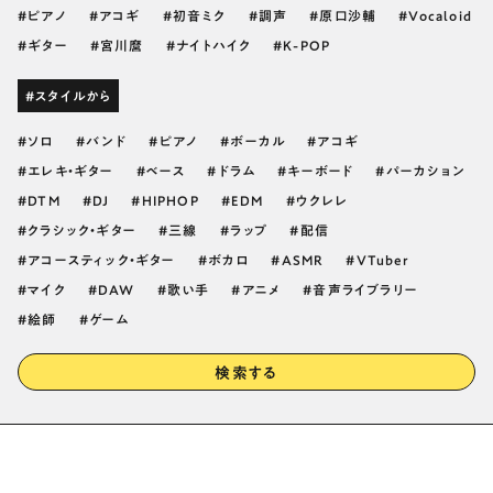
ピアノ
アコギ
初音ミク
調声
原口沙輔
Vocaloid
ギター
宮川麿
ナイトハイク
K-POP
#スタイルから
ソロ
バンド
ピアノ
ボーカル
アコギ
エレキ・ギター
ベース
ドラム
キーボード
パーカション
DTM
DJ
HIPHOP
EDM
ウクレレ
クラシック・ギター
三線
ラップ
配信
アコースティック・ギター
ボカロ
ASMR
VTuber
マイク
DAW
歌い手
アニメ
音声ライブラリー
絵師
ゲーム
検索する