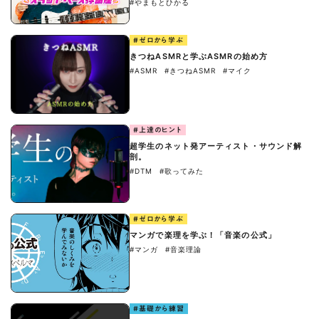
#やまもとひかる
#ゼロから学ぶ
きつねASMRと学ぶASMRの始め方
#ASMR
#きつねASMR
#マイク
#上達のヒント
超学生のネット発アーティスト・サウンド解
剖。
#DTM
#歌ってみた
#ゼロから学ぶ
マンガで楽理を学ぶ！「音楽の公式」
#マンガ
#音楽理論
#基礎から練習