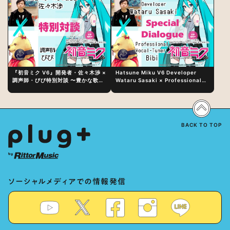
『初音ミク V6』開発者・佐々木渉 ×
Hatsune Miku V6 Developer
調声師・びび特別対談 〜豊かな歌声
Wataru Sasaki × Professional
表現の秘訣は、“歌うキャラクターへ
Vocal-Tuner Bibi Special
の愛”と“推し活”にあった！？
Dialogue: The Secret to Rich
Vocal Expression Lies in “Love
for the singing characters” and
“Oshikatsu”!?
BACK TO TOP
ソーシャルメディアでの情報発信