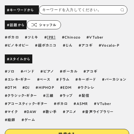
#キーワードから
#話題から
シャッフル
ボカロ
ツミキ
[PR]
Chinozo
VTuber
ピノキオピー
超ボカニコ
じん
アコギ
Vocalo-P
#スタイルから
ソロ
バンド
ピアノ
ボーカル
アコギ
エレキ・ギター
ベース
ドラム
キーボード
パーカション
DTM
DJ
HIPHOP
EDM
ウクレレ
クラシック・ギター
三線
ラップ
配信
アコースティック・ギター
ボカロ
ASMR
VTuber
マイク
DAW
歌い手
アニメ
音声ライブラリー
絵師
ゲーム