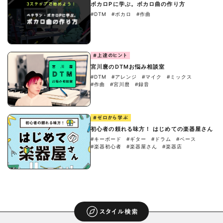
ボカロPに学ぶ。ボカロ曲の作り方
#DTM
#ボカロ
#作曲
#上達のヒント
宮川麿のDTMお悩み相談室
#DTM
#アレンジ
#マイク
#ミックス
#作曲
#宮川麿
#録音
#ゼロから学ぶ
初心者の頼れる味方！ はじめての楽器屋さん
#キーボード
#ギター
#ドラム
#ベース
#楽器初心者
#楽器屋さん
#楽器店
スタイル検索