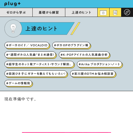
ゼロから学ぶ
基礎から練習
上達のヒント
上達のヒント
#ボーカロイド／ VOCALOID
#ボカロPのプラグイン帳
#“週間ボカロ人気曲”まとめ通信！
#K-POPアイドルの人気楽曲分析
#超学生のネット発アーティスト・サウンド解剖。
#Arika プロダクション・ノート
#田渕ひさ子にギターを教えてもらいたい！
#宮川麿のDTMお悩み相談室
#ゲームの情報局
現在準備中です。