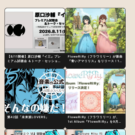
【8/11開催】原口沙輔『イ三』プレ
FloweRiЯy（フラワリリー）が新曲
ミアム試聴会 ＆トーク・セッション
『青いアマリリス』をリリース！1st
〜完成直後の“ピュアな原音体験”と
アルバム詳細も発表
制作秘話
第42話「未来派LOVERS」
FloweRiЯy（フラワリリー）が、
1st Album『FloweRiЯy』を9月23
日（水）にリリース！