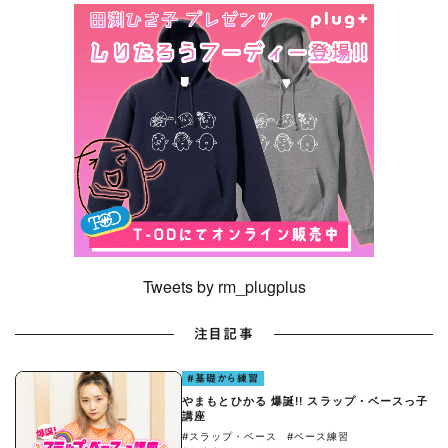
Tweets by rm_plugplus
注目記事
#基礎から練習
やまもとひかる 爆誕!! スラップ・ベースっ子
講座
#スラップ・ベース
#ベース練習