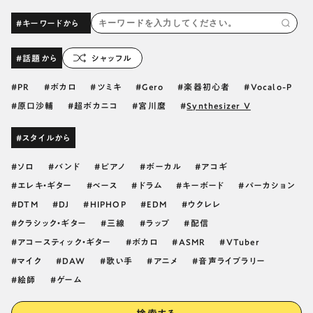
#キーワードから
#話題から
シャッフル
PR
ボカロ
ツミキ
Gero
楽器初心者
Vocalo-P
原口沙輔
超ボカニコ
宮川麿
Synthesizer V
#スタイルから
ソロ
バンド
ピアノ
ボーカル
アコギ
エレキ・ギター
ベース
ドラム
キーボード
パーカション
DTM
DJ
HIPHOP
EDM
ウクレレ
クラシック・ギター
三線
ラップ
配信
アコースティック・ギター
ボカロ
ASMR
VTuber
マイク
DAW
歌い手
アニメ
音声ライブラリー
絵師
ゲーム