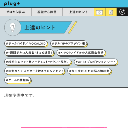
ゼロから学ぶ
基礎から練習
上達のヒント
上達のヒント
#ボーカロイド／ VOCALOID
#ボカロPのプラグイン帳
#“週間ボカロ人気曲”まとめ通信！
#K-POPアイドルの人気楽曲分析
#超学生のネット発アーティスト・サウンド解剖。
#Arika プロダクション・ノート
#田渕ひさ子にギターを教えてもらいたい！
#宮川麿のDTMお悩み相談室
#ゲームの情報局
現在準備中です。