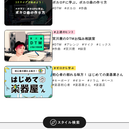
ボカロPに学ぶ。ボカロ曲の作り方
#DTM
#ボカロ
#作曲
#上達のヒント
宮川麿のDTMお悩み相談室
#DTM
#アレンジ
#マイク
#ミックス
#作曲
#宮川麿
#録音
#ゼロから学ぶ
初心者の頼れる味方！ はじめての楽器屋さん
#キーボード
#ギター
#ドラム
#ベース
#楽器初心者
#楽器屋さん
#楽器店
スタイル検索