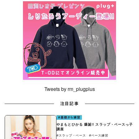
Tweets by rm_plugplus
注目記事
#基礎から練習
やまもとひかる 爆誕!! スラップ・ベースっ子
講座
#スラップ・ベース
#ベース練習