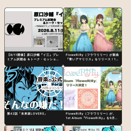
【8/11開催】原口沙輔『イ三』プレ
FloweRiЯy（フラワリリー）が新曲
ミアム試聴会 ＆トーク・セッション
『青いアマリリス』をリリース！1st
〜完成直後の“ピュアな原音体験”と
アルバム詳細も発表
制作秘話
第42話「未来派LOVERS」
FloweRiЯy（フラワリリー）が、
1st Album『FloweRiЯy』を9月23
日（水）にリリース！