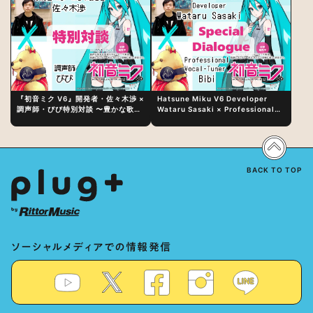
『初音ミク V6』開発者・佐々木渉 ×
Hatsune Miku V6 Developer
調声師・びび特別対談 〜豊かな歌声
Wataru Sasaki × Professional
表現の秘訣は、“歌うキャラクターへ
Vocal-Tuner Bibi Special
の愛”と“推し活”にあった！？
Dialogue: The Secret to Rich
Vocal Expression Lies in “Love
for the singing characters” and
“Oshikatsu”!?
BACK TO TOP
ソーシャルメディアでの情報発信