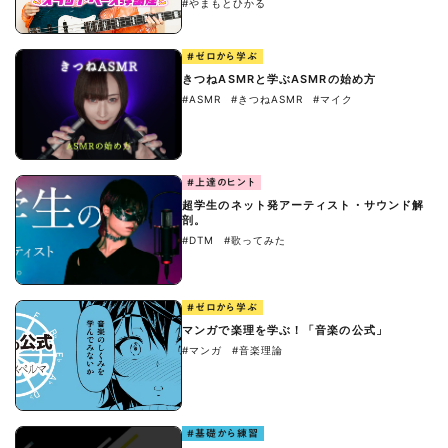
#やまもとひかる
#ゼロから学ぶ
きつねASMRと学ぶASMRの始め方
#ASMR
#きつねASMR
#マイク
#上達のヒント
超学生のネット発アーティスト・サウンド解
剖。
#DTM
#歌ってみた
#ゼロから学ぶ
マンガで楽理を学ぶ！「音楽の公式」
#マンガ
#音楽理論
#基礎から練習