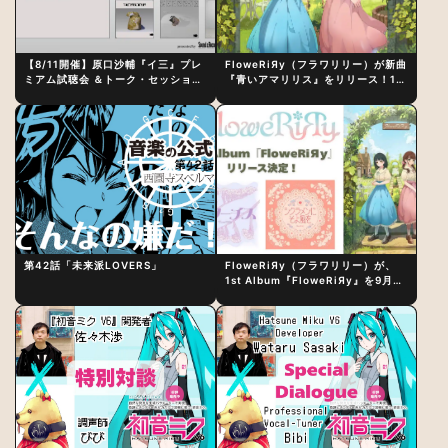
【8/11開催】原口沙輔『イ三』プレ
FloweRiЯy（フラワリリー）が新曲
ミアム試聴会 ＆トーク・セッション
『青いアマリリス』をリリース！1st
〜完成直後の“ピュアな原音体験”と
アルバム詳細も発表
制作秘話
第42話「未来派LOVERS」
FloweRiЯy（フラワリリー）が、
1st Album『FloweRiЯy』を9月23
日（水）にリリース！