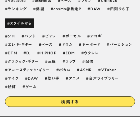
Vocaloid
基礎練習
ベース
ラップ
Chinozo
ランキング
爆誕
cosMo＠暴走P
DAW
田渕ひさ子
#スタイルから
ソロ
バンド
ピアノ
ボーカル
アコギ
エレキ・ギター
ベース
ドラム
キーボード
パーカション
DTM
DJ
HIPHOP
EDM
ウクレレ
クラシック・ギター
三線
ラップ
配信
アコースティック・ギター
ボカロ
ASMR
VTuber
マイク
DAW
歌い手
アニメ
音声ライブラリー
絵師
ゲーム
検索する