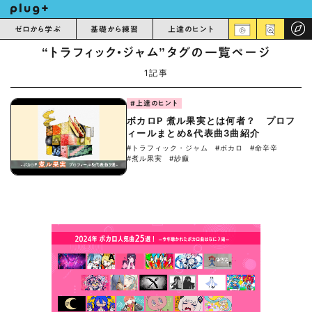
ゼロから学ぶ
基礎から練習
上達のヒント
“トラフィック・ジャム”タグの一覧ページ
1記事
#上達のヒント
ボカロP 煮ル果実とは何者？ プロフ
ィールまとめ&代表曲3曲紹介
#トラフィック・ジャム
#ボカロ
#命辛辛
#煮ル果実
#紗痲