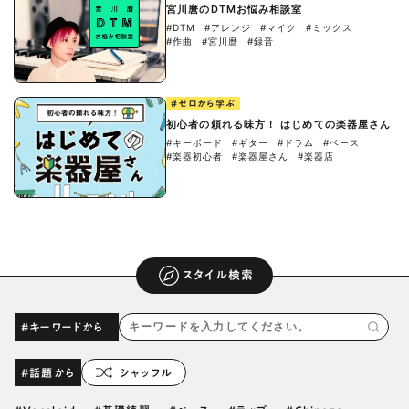
宮川麿のDTMお悩み相談室
#DTM
#アレンジ
#マイク
#ミックス
#作曲
#宮川麿
#録音
#ゼロから学ぶ
初心者の頼れる味方！ はじめての楽器屋さん
#キーボード
#ギター
#ドラム
#ベース
#楽器初心者
#楽器屋さん
#楽器店
スタイル検索
#キーワードから
#話題から
シャッフル