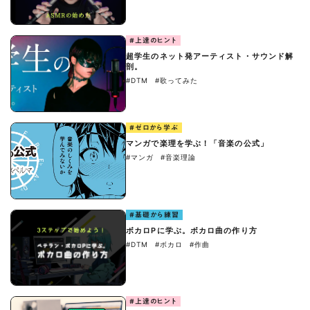
#上達のヒント
超学生のネット発アーティスト・サウンド解
剖。
#DTM
#歌ってみた
#ゼロから学ぶ
マンガで楽理を学ぶ！「音楽の公式」
#マンガ
#音楽理論
#基礎から練習
ボカロPに学ぶ。ボカロ曲の作り方
#DTM
#ボカロ
#作曲
#上達のヒント