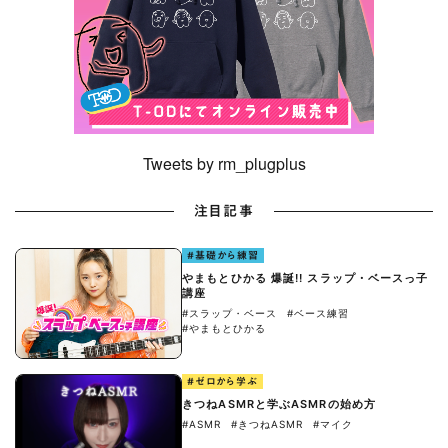
Tweets by rm_plugplus
注目記事
#基礎から練習
やまもとひかる 爆誕!! スラップ・ベースっ子
講座
#スラップ・ベース
#ベース練習
#やまもとひかる
#ゼロから学ぶ
きつねASMRと学ぶASMRの始め方
#ASMR
#きつねASMR
#マイク