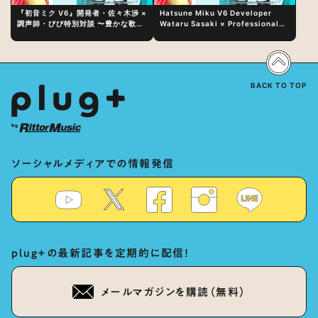
『初音ミク V6』開発者・佐々木渉 ×
Hatsune Miku V6 Developer
調声師・びび特別対談 〜豊かな歌声
Wataru Sasaki × Professional
表現の秘訣は、“歌うキャラクターへ
Vocal-Tuner Bibi Special
の愛”と“推し活”にあった！？
Dialogue: The Secret to Rich
Vocal Expression Lies in “Love
for the singing characters” and
“Oshikatsu”!?
BACK TO TOP
ソーシャルメディアでの情報発信
plug+の最新記事を定期的に配信！
メールマガジンを購読（無料）