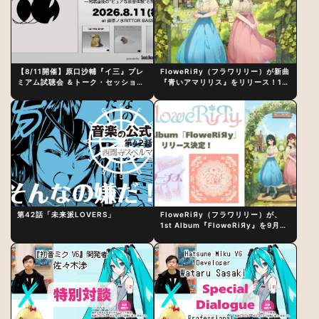
【8/11開催】原口沙輔『イ三』プレ
FloweRiЯy（フラワリリー）が新曲
ミアム試聴会 ＆トーク・セッション
『青いアマリリス』をリリース！1st
〜完成直後の“ピュアな原音体験”と
アルバム詳細も発表
制作秘話
第42話「未来派LOVERS」
FloweRiЯy（フラワリリー）が、
1st Album『FloweRiЯy』を9月23
日（水）にリリース！