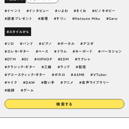
イベント
インタビュー
いよわ
きくお
ピノキオピー
読者プレゼント
楽理
すりぃ
Hatsune Miku
Gero
#スタイルから
ソロ
バンド
ピアノ
ボーカル
アコギ
エレキ・ギター
ベース
ドラム
キーボード
パーカション
DTM
DJ
HIPHOP
EDM
ウクレレ
クラシック・ギター
三線
ラップ
配信
アコースティック・ギター
ボカロ
ASMR
VTuber
マイク
DAW
歌い手
アニメ
音声ライブラリー
絵師
ゲーム
検索する