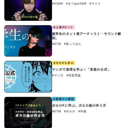
#ASMR
#きつねASMR
#マイク
#上達のヒント
超学生のネット発アーティスト・サウンド解
剖。
#DTM
#歌ってみた
#ゼロから学ぶ
マンガで楽理を学ぶ！「音楽の公式」
#マンガ
#音楽理論
#基礎から練習
ボカロPに学ぶ。ボカロ曲の作り方
#DTM
#ボカロ
#作曲