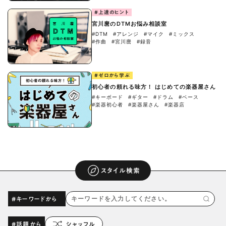
#上達のヒント
宮川麿のDTMお悩み相談室
#DTM
#アレンジ
#マイク
#ミックス
#作曲
#宮川麿
#録音
#ゼロから学ぶ
初心者の頼れる味方！ はじめての楽器屋さん
#キーボード
#ギター
#ドラム
#ベース
#楽器初心者
#楽器屋さん
#楽器店
スタイル検索
#キーワードから
#話題から
シャッフル