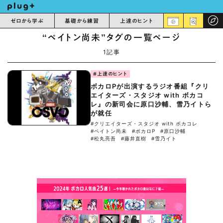
ゼロから学ぶ
基礎から練習
上達のヒント
“ペイトン尚未”タグの一覧ページ
1記事
#上達のヒント
ボカロPが出演するラジオ番組『クリ
エイターズ・スタジオ with ボカコ
レ』の新司会に原口沙輔、雪乃イトら
が就任
#クリエイターズ・スタジオ with ボカコレ
#ペイトン尚未
#ボカロP
#原口沙輔
#松丸亮吾
#藤井直樹
#雪乃イト