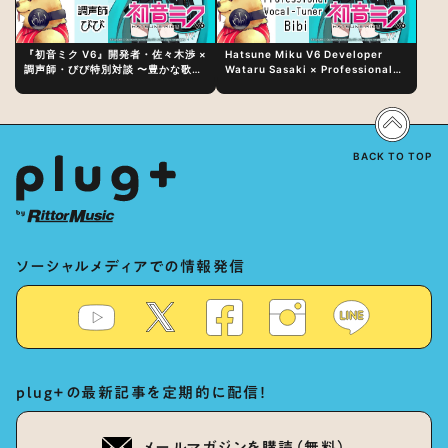
『初音ミク V6』開発者・佐々木渉 ×
Hatsune Miku V6 Developer
調声師・びび特別対談 〜豊かな歌声
Wataru Sasaki × Professional
表現の秘訣は、“歌うキャラクターへ
Vocal-Tuner Bibi Special
の愛”と“推し活”にあった！？
Dialogue: The Secret to Rich
Vocal Expression Lies in “Love
for the singing characters” and
“Oshikatsu”!?
BACK TO TOP
ソーシャルメディアでの情報発信
plug+の最新記事を定期的に配信！
メールマガジンを購読（無料）