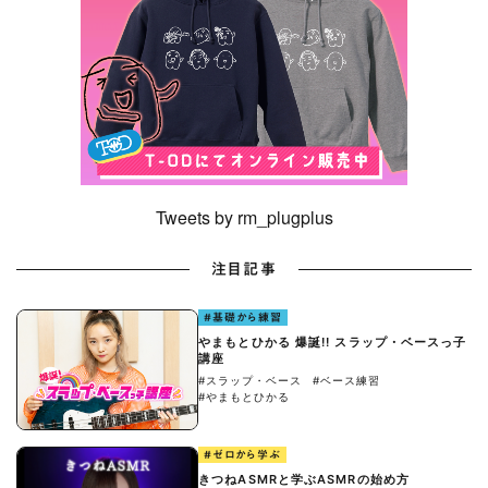
Tweets by rm_plugplus
注目記事
#基礎から練習
やまもとひかる 爆誕!! スラップ・ベースっ子
講座
#スラップ・ベース
#ベース練習
#やまもとひかる
#ゼロから学ぶ
きつねASMRと学ぶASMRの始め方