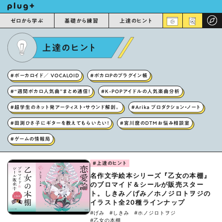
ゼロから学ぶ
基礎から練習
上達のヒント
上達のヒント
#ボーカロイド／ VOCALOID
#ボカロPのプラグイン帳
#“週間ボカロ人気曲”まとめ通信！
#K-POPアイドルの人気楽曲分析
#超学生のネット発アーティスト・サウンド解剖。
#Arika プロダクション・ノート
#田渕ひさ子にギターを教えてもらいたい！
#宮川麿のDTMお悩み相談室
#ゲームの情報局
#上達のヒント
名作文学絵本シリーズ『乙女の本棚』
のブロマイド＆シールが販売スター
ト。しきみ／げみ／ホノジロトヲジの
イラスト全20種ラインナップ
#げみ
#しきみ
#ホノジロトヲジ
#乙女の本棚