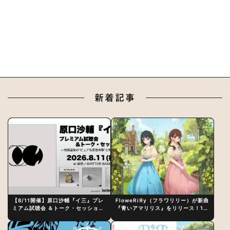
新着記事
【8/11開催】原口沙輔『イ三』プレ
FloweRiЯy（フラワリリー）が新曲
ミアム試聴会 ＆トーク・セッション
『青いアマリリス』をリリース！1st
〜完成直後の“ピュアな原音体験”と
アルバム詳細も発表
制作秘話