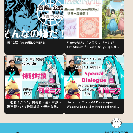
第42話「未来派LOVERS」
FloweRiЯy（フラワリリー）が、
1st Album『FloweRiЯy』を9月23
日（水）にリリース！
『初音ミク V6』開発者・佐々木渉 ×
Hatsune Miku V6 Developer
調声師・びび特別対談 〜豊かな歌声
Wataru Sasaki × Professional
表現の秘訣は、“歌うキャラクターへ
Vocal-Tuner Bibi Special
の愛”と“推し活”にあった！？
Dialogue: The Secret to Rich
Vocal Expression Lies in “Love
for the singing characters” and
“Oshikatsu”!?
BACK TO TOP