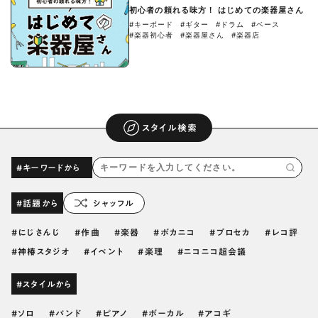
初心者の頼れる味方！ はじめての楽器屋さん
#キーボード
#ギター
#ドラム
#ベース
#楽器初心者
#楽器屋さん
#楽器店
スタイル検索
#キーワードから
#話題から
シャッフル
にじさんじ
作曲
楽器
ボカニコ
プロセカ
レコ評
神椿スタジオ
イベント
楽理
ニコニコ超会議
#スタイルから
ソロ
バンド
ピアノ
ボーカル
アコギ