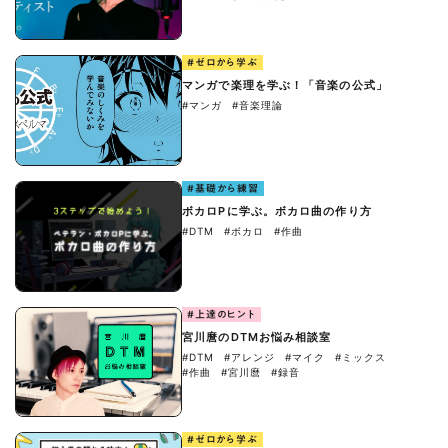
#ゼロから学ぶ
マンガで楽理を学ぶ！「音楽の公式」
#マンガ
#音楽理論
#基礎から練習
ボカロPに学ぶ。ボカロ曲の作り方
#DTM
#ボカロ
#作曲
#上達のヒント
宮川麿のDTMお悩み相談室
#DTM
#アレンジ
#マイク
#ミックス
#作曲
#宮川麿
#録音
#ゼロから学ぶ