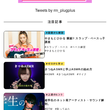
Tweets by rm_plugplus
注目記事
#基礎から練習
やまもとひかる 爆誕!! スラップ・ベースっ子
講座
#スラップ・ベース
#ベース練習
#やまもとひかる
#ゼロから学ぶ
きつねASMRと学ぶASMRの始め方
#ASMR
#きつねASMR
#マイク
#上達のヒント
超学生のネット発アーティスト・サウンド解
剖。
#DTM
#歌ってみた