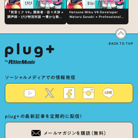
『初音ミク V6』開発者・佐々木渉 ×
Hatsune Miku V6 Developer
調声師・びび特別対談 〜豊かな歌声
Wataru Sasaki × Professional
表現の秘訣は、“歌うキャラクターへ
Vocal-Tuner Bibi Special
の愛”と“推し活”にあった！？
Dialogue: The Secret to Rich
Vocal Expression Lies in “Love
for the singing characters” and
“Oshikatsu”!?
BACK TO TOP
ソーシャルメディアでの情報発信
plug+の最新記事を定期的に配信！
メールマガジンを購読（無料）