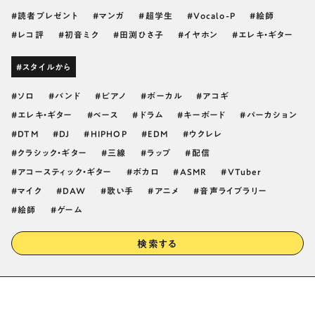
読者プレゼント
マンガ
超学生
Vocalo-P
絵師
レコ評
初音ミク
田渕ひさ子
イヤホン
エレキ・ギター
#スタイルから
ソロ
バンド
ピアノ
ボーカル
アコギ
エレキ・ギター
ベース
ドラム
キーボード
パーカション
DTM
DJ
HIPHOP
EDM
ウクレレ
クラシック・ギター
三線
ラップ
配信
アコースティック・ギター
ボカロ
ASMR
VTuber
マイク
DAW
歌い手
アニメ
音声ライブラリー
絵師
ゲーム
検索する