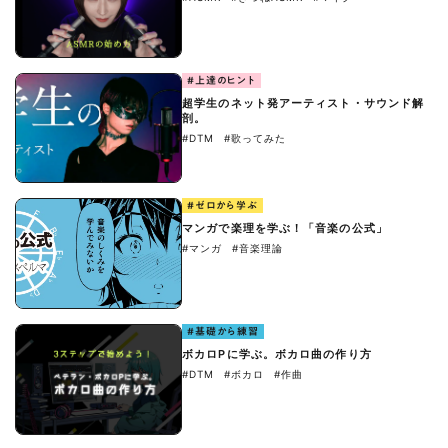
#上達のヒント
超学生のネット発アーティスト・サウンド解
剖。
#DTM
#歌ってみた
#ゼロから学ぶ
マンガで楽理を学ぶ！「音楽の公式」
#マンガ
#音楽理論
#基礎から練習
ボカロPに学ぶ。ボカロ曲の作り方
#DTM
#ボカロ
#作曲