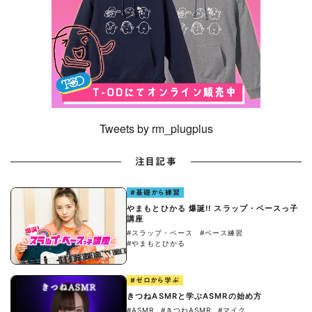
Tweets by rm_plugplus
注目記事
#基礎から練習
やまもとひかる 爆誕!! スラップ・ベースっ子
講座
#スラップ・ベース
#ベース練習
#やまもとひかる
#ゼロから学ぶ
きつねASMRと学ぶASMRの始め方
#ASMR
#きつねASMR
#マイク