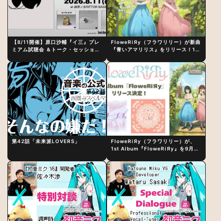
【8/11開催】原口沙輔『イ三』プレ
FloweRiЯy（フラワリリー）が新曲
ミアム試聴会 ＆トーク・セッション
『青いアマリリス』をリリース！1st
〜完成直後の“ピュアな原音体験”と
アルバム詳細も発表
制作秘話
第42話「未来派LOVERS」
FloweRiЯy（フラワリリー）が、
1st Album『FloweRiЯy』を9月23
日（水）にリリース！