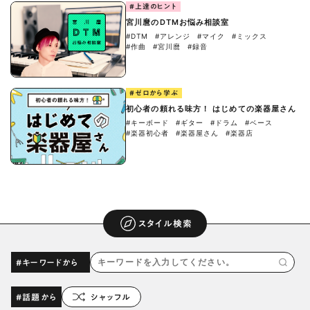
#上達のヒント
宮川麿のDTMお悩み相談室
#DTM
#アレンジ
#マイク
#ミックス
#作曲
#宮川麿
#録音
#ゼロから学ぶ
初心者の頼れる味方！ はじめての楽器屋さん
#キーボード
#ギター
#ドラム
#ベース
#楽器初心者
#楽器屋さん
#楽器店
スタイル検索
#キーワードから
#話題から
シャッフル