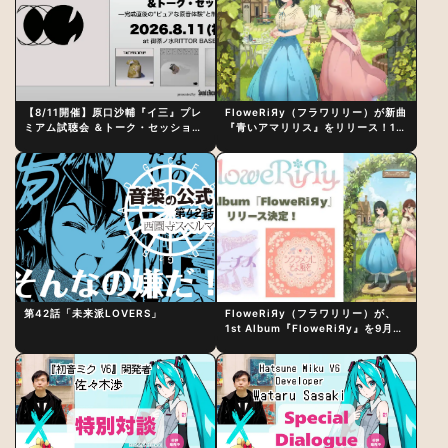
【8/11開催】原口沙輔『イ三』プレ
FloweRiЯy（フラワリリー）が新曲
ミアム試聴会 ＆トーク・セッション
『青いアマリリス』をリリース！1st
〜完成直後の“ピュアな原音体験”と
アルバム詳細も発表
制作秘話
第42話「未来派LOVERS」
FloweRiЯy（フラワリリー）が、
1st Album『FloweRiЯy』を9月23
日（水）にリリース！