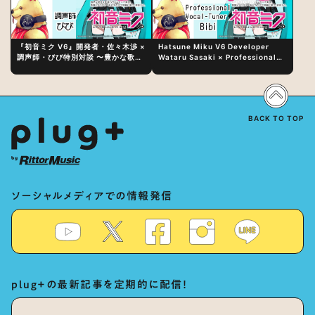
『初音ミク V6』開発者・佐々木渉 ×
Hatsune Miku V6 Developer
調声師・びび特別対談 〜豊かな歌声
Wataru Sasaki × Professional
表現の秘訣は、“歌うキャラクターへ
Vocal-Tuner Bibi Special
の愛”と“推し活”にあった！？
Dialogue: The Secret to Rich
Vocal Expression Lies in “Love
for the singing characters” and
“Oshikatsu”!?
BACK TO TOP
ソーシャルメディアでの情報発信
plug+の最新記事を定期的に配信！