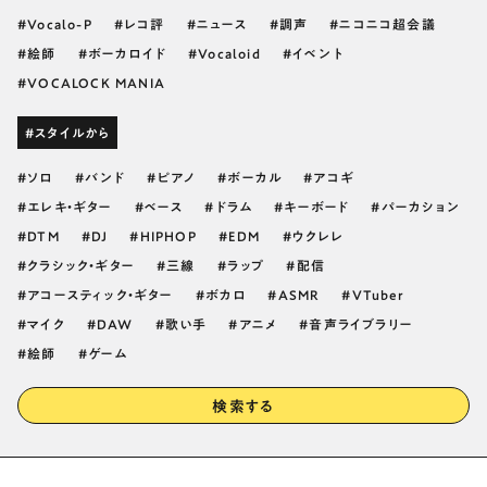
Vocalo-P
レコ評
ニュース
調声
ニコニコ超会議
絵師
ボーカロイド
Vocaloid
イベント
VOCALOCK MANIA
#スタイルから
ソロ
バンド
ピアノ
ボーカル
アコギ
エレキ・ギター
ベース
ドラム
キーボード
パーカション
DTM
DJ
HIPHOP
EDM
ウクレレ
クラシック・ギター
三線
ラップ
配信
アコースティック・ギター
ボカロ
ASMR
VTuber
マイク
DAW
歌い手
アニメ
音声ライブラリー
絵師
ゲーム
検索する