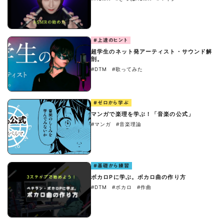
#上達のヒント
超学生のネット発アーティスト・サウンド解
剖。
#DTM
#歌ってみた
#ゼロから学ぶ
マンガで楽理を学ぶ！「音楽の公式」
#マンガ
#音楽理論
#基礎から練習
ボカロPに学ぶ。ボカロ曲の作り方
#DTM
#ボカロ
#作曲