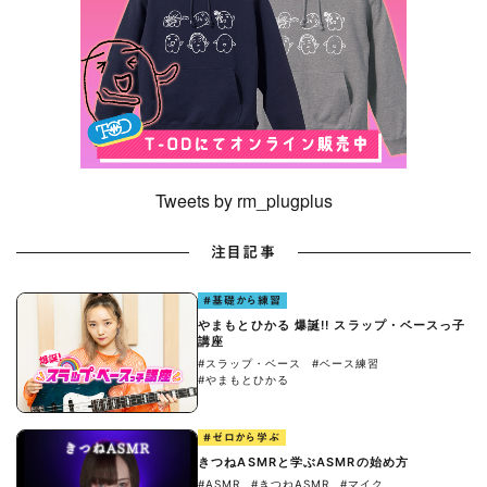
Tweets by rm_plugplus
注目記事
#基礎から練習
やまもとひかる 爆誕!! スラップ・ベースっ子
講座
#スラップ・ベース
#ベース練習
#やまもとひかる
#ゼロから学ぶ
きつねASMRと学ぶASMRの始め方
#ASMR
#きつねASMR
#マイク