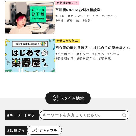
#上達のヒント
宮川麿のDTMお悩み相談室
#DTM
#アレンジ
#マイク
#ミックス
#作曲
#宮川麿
#録音
#ゼロから学ぶ
初心者の頼れる味方！ はじめての楽器屋さん
#キーボード
#ギター
#ドラム
#ベース
#楽器初心者
#楽器屋さん
#楽器店
スタイル検索
#キーワードから
#話題から
シャッフル