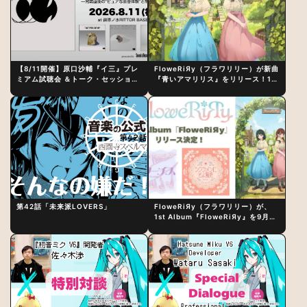
【8/11開催】原口沙輔『イ三』プレ
FloweRiЯy（フラワリリー）が新曲
ミアム試聴会 ＆トーク・セッション
『青いアマリリス』をリリース！1st
〜完成直後の“ピュアな原音体験”と
アルバム詳細も発表
制作秘話
第42話「未来派LOVERS」
FloweRiЯy（フラワリリー）が、
1st Album『FloweRiЯy』を9月23
日（水）にリリース！