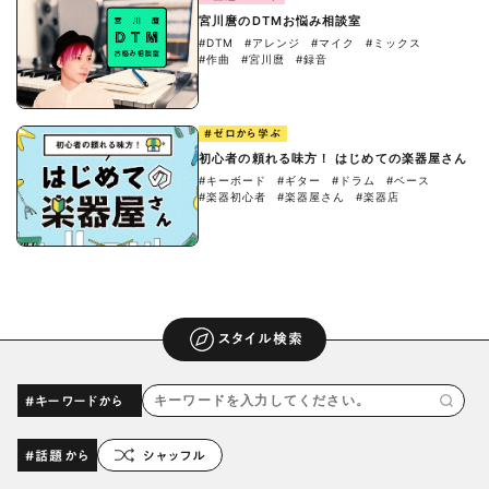
宮川麿のDTMお悩み相談室
#DTM
#アレンジ
#マイク
#ミックス
#作曲
#宮川麿
#録音
#ゼロから学ぶ
初心者の頼れる味方！ はじめての楽器屋さん
#キーボード
#ギター
#ドラム
#ベース
#楽器初心者
#楽器屋さん
#楽器店
スタイル検索
#キーワードから
#話題から
シャッフル