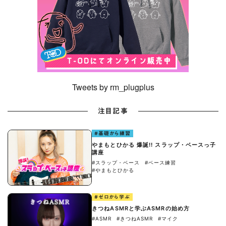
Tweets by rm_plugplus
注目記事
#基礎から練習
やまもとひかる 爆誕!! スラップ・ベースっ子
講座
#スラップ・ベース
#ベース練習
#やまもとひかる
#ゼロから学ぶ
きつねASMRと学ぶASMRの始め方
#ASMR
#きつねASMR
#マイク