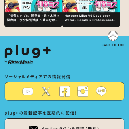
『初音ミク V6』開発者・佐々木渉 ×
Hatsune Miku V6 Developer
調声師・びび特別対談 〜豊かな歌声
Wataru Sasaki × Professional
表現の秘訣は、“歌うキャラクターへ
Vocal-Tuner Bibi Special
の愛”と“推し活”にあった！？
Dialogue: The Secret to Rich
Vocal Expression Lies in “Love
for the singing characters” and
“Oshikatsu”!?
BACK TO TOP
ソーシャルメディアでの情報発信
plug+の最新記事を定期的に配信！
メールマガジンを購読（無料）