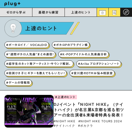
ゼロから学ぶ
基礎から練習
上達のヒント
上達のヒント
#ボーカロイド／ VOCALOID
#ボカロPのプラグイン帳
#“週間ボカロ人気曲”まとめ通信！
#K-POPアイドルの人気楽曲分析
#超学生のネット発アーティスト・サウンド解剖。
#Arika プロダクション・ノート
#田渕ひさ子にギターを教えてもらいたい！
#宮川麿のDTMお悩み相談室
#ゲームの情報局
#上達のヒント
DJイベント『NIGHT HIKE』（ナイ
トハイク）が名古屋&京都を巡る初ツ
アーの全出演者&来場者特典を発表！
#NIGHT HIKE
#NIGHT HIKE TOURS 2024
#ナイトハイク
#ボカクラ