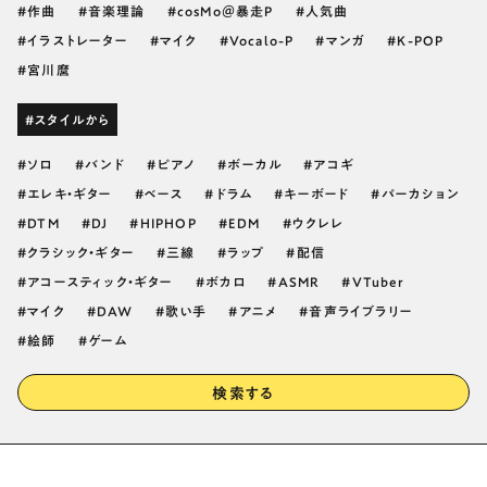
作曲
音楽理論
cosMo＠暴走P
人気曲
イラストレーター
マイク
Vocalo-P
マンガ
K-POP
宮川麿
#スタイルから
ソロ
バンド
ピアノ
ボーカル
アコギ
エレキ・ギター
ベース
ドラム
キーボード
パーカション
DTM
DJ
HIPHOP
EDM
ウクレレ
クラシック・ギター
三線
ラップ
配信
アコースティック・ギター
ボカロ
ASMR
VTuber
マイク
DAW
歌い手
アニメ
音声ライブラリー
絵師
ゲーム
検索する