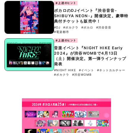
#上達のヒント
ボカロのDJイベント『渋谷音音-
SHIBUYA NEON-』開催決定。豪華特
典付チケットも販売中！
#DJ
#ボカクラ
#ボカロ
#渋谷音音
#電楽都市
#上達のヒント
音楽イベント『NIGHT HIKE Early
2024』が渋谷WOMBで4月13日
（土）開催決定。第一弾ラインナップ
発表
#NIGHT HIKE
#イベント
#ネットカルチャー
#ボカクラ
#渋谷WOMB