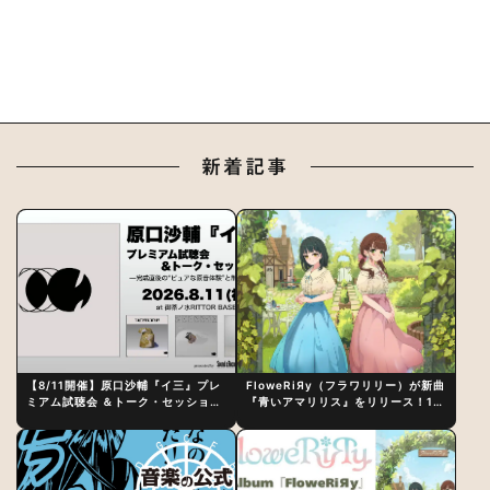
新着記事
【8/11開催】原口沙輔『イ三』プレ
FloweRiЯy（フラワリリー）が新曲
ミアム試聴会 ＆トーク・セッション
『青いアマリリス』をリリース！1st
〜完成直後の“ピュアな原音体験”と
アルバム詳細も発表
制作秘話