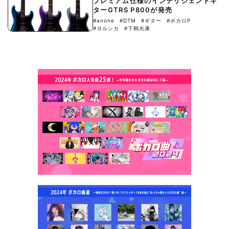
プレミアム仕様のインテリジェントギ
ターGTRS P800が発売
#anone
#DTM
#ギター
#ボカロP
#ヨルシカ
#下鶴光康