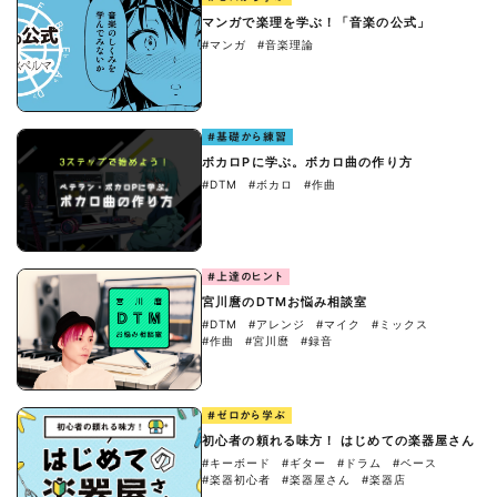
マンガで楽理を学ぶ！「音楽の公式」
#マンガ
#音楽理論
#基礎から練習
ボカロPに学ぶ。ボカロ曲の作り方
#DTM
#ボカロ
#作曲
#上達のヒント
宮川麿のDTMお悩み相談室
#DTM
#アレンジ
#マイク
#ミックス
#作曲
#宮川麿
#録音
#ゼロから学ぶ
初心者の頼れる味方！ はじめての楽器屋さん
#キーボード
#ギター
#ドラム
#ベース
#楽器初心者
#楽器屋さん
#楽器店