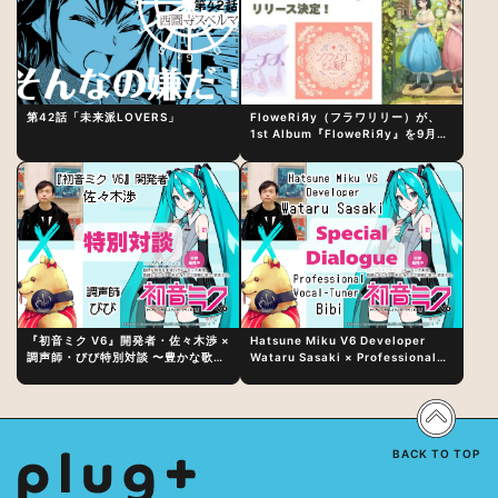
第42話「未来派LOVERS」
FloweRiЯy（フラワリリー）が、
1st Album『FloweRiЯy』を9月23
日（水）にリリース！
『初音ミク V6』開発者・佐々木渉 ×
Hatsune Miku V6 Developer
調声師・びび特別対談 〜豊かな歌声
Wataru Sasaki × Professional
表現の秘訣は、“歌うキャラクターへ
Vocal-Tuner Bibi Special
の愛”と“推し活”にあった！？
Dialogue: The Secret to Rich
Vocal Expression Lies in “Love
for the singing characters” and
“Oshikatsu”!?
BACK TO TOP