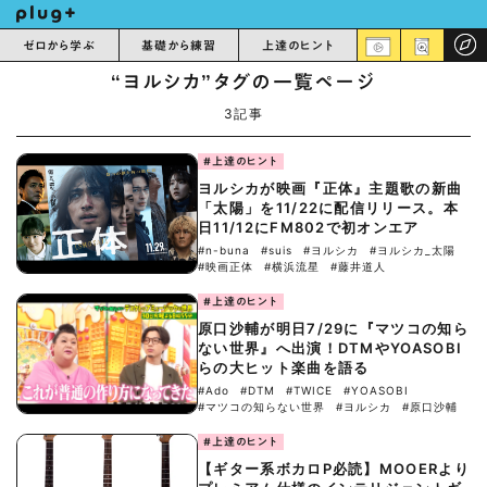
ゼロから学ぶ
基礎から練習
上達のヒント
“ヨルシカ”タグの一覧ページ
3記事
#上達のヒント
ヨルシカが映画『正体』主題歌の新曲
「太陽」を11/22に配信リリース。本
日11/12にFM802で初オンエア
#n-buna
#suis
#ヨルシカ
#ヨルシカ_太陽
#映画正体
#横浜流星
#藤井道人
#上達のヒント
原口沙輔が明日7/29に『マツコの知ら
ない世界』へ出演！DTMやYOASOBI
らの大ヒット楽曲を語る
#Ado
#DTM
#TWICE
#YOASOBI
#マツコの知らない世界
#ヨルシカ
#原口沙輔
#上達のヒント
【ギター系ボカロP必読】MOOERより