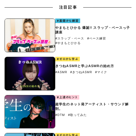
注目記事
#基礎から練習
やまもとひかる 爆誕!! スラップ・ベースっ子
講座
#スラップ・ベース
#ベース練習
#やまもとひかる
#ゼロから学ぶ
きつねASMRと学ぶASMRの始め方
#ASMR
#きつねASMR
#マイク
#上達のヒント
超学生のネット発アーティスト・サウンド解
剖。
#DTM
#歌ってみた
#ゼロから学ぶ