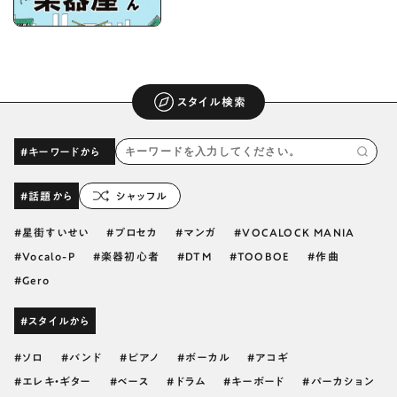
スタイル検索
#キーワードから
#話題から
シャッフル
星街すいせい
プロセカ
マンガ
VOCALOCK MANIA
Vocalo-P
楽器初心者
DTM
TOOBOE
作曲
Gero
#スタイルから
ソロ
バンド
ピアノ
ボーカル
アコギ
エレキ・ギター
ベース
ドラム
キーボード
パーカション