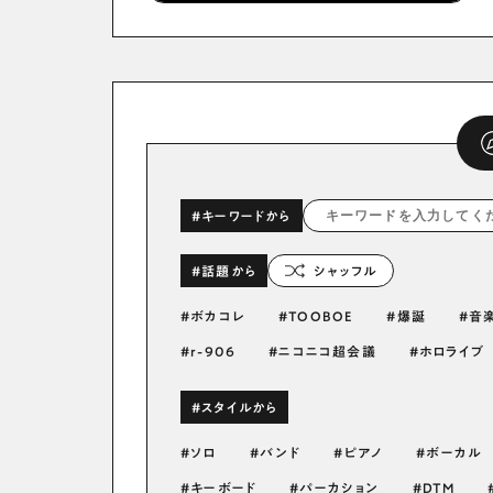
#キーワードから
#話題から
シャッフル
ボカコレ
TOOBOE
爆誕
音
r-906
ニコニコ超会議
ホロライブ
#スタイルから
ソロ
バンド
ピアノ
ボーカル
キーボード
パーカション
DTM