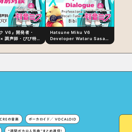
ク V6』開発者・
Hatsune Miku V6
 × 調声師・びび特
Developer Wataru Sasaki
〜豊かな歌声表現の
× Professional Vocal-
“歌うキャラクター
Tuner Bibi Special
と“推し活”にあっ
Dialogue: The Secret to
Rich Vocal Expression
Lies in “Love for the
singing characters” and
“Oshikatsu”!?
ECREの音楽
ボーカロイド／ VOCALOID
“週間ボカロ人気曲”まとめ通信！