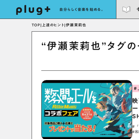
自分らしく音楽を始める。
TOP
|
上達のヒント
|
伊瀬茉莉也
“伊瀬茉莉也”タグ
#
映
ー
S
#
#