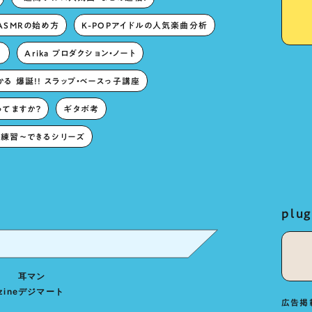
ASMRの始め方
K-POPアイドルの人気楽曲分析
。
Arika プロダクション・ノート
る 爆誕!! スラップ・ベースっ子講座
ってますか？
ギタボ考
練習〜できるシリーズ
pl
耳マン
zine
デジマート
広告掲