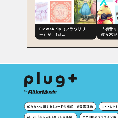
FloweRiЯy（フラワリリ
『初音ミ
ー）が、1st
佐々木渉
Album『FloweRiЯy』を9
別対談 
月23日（水）にリリース！
秘訣は、
への愛”
た！？
知らないと損する！コードの機能 #音楽理論
×××とM
plug+（ぷらぷら）ネット音楽学！
ボカロPのプラグイン帳