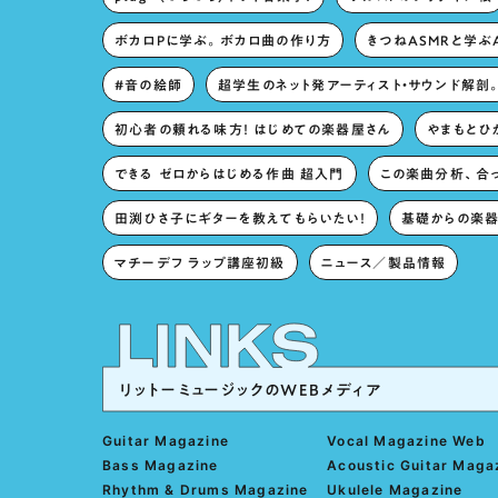
ボカロPに学ぶ。ボカロ曲の作り方
きつねASMRと学ぶ
#音の絵師
超学生のネット発アーティスト・サウンド解剖
初心者の頼れる味方！ はじめての楽器屋さん
やまもとひか
できる ゼロからはじめる作曲 超入門
この楽曲分析、合
田渕ひさ子にギターを教えてもらいたい！
基礎からの楽器
マチーデフ ラップ講座初級
ニュース／製品情報
リットーミュージックのWEBメディア
Guitar Magazine
Vocal Magazine Web
Bass Magazine
Acoustic Guitar Maga
Rhythm & Drums Magazine
Ukulele Magazine