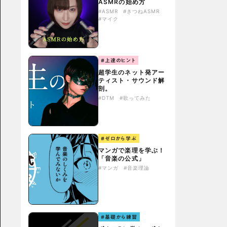
ASMRの始め方
#ASMR
#きつねASMR
#マイク
#上達のヒント
超学生のネット発アー
ティスト・サウンド解
剖。
#DTM
#歌ってみた
#ゼロから学ぶ
マンガで楽理を学ぶ！
「音楽の公式」
#マンガ
#音楽理論
#基礎から練習