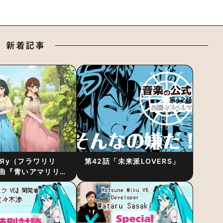
新着記事
RiЯy（フラワリリ
第42話「未来派LOVERS」
曲『青いアマリリ
リース！1stアルバ
発表