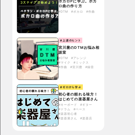
ボカロPに学ぶ。ボカ
ロ曲の作り方
#DTM
#ボカロ
#作曲
#上達のヒント
宮川麿のDTMお悩み相
談室
#DTM
#アレンジ
#マイク
#ミックス
#作曲
#宮川麿
#録音
#ゼロから学ぶ
初心者の頼れる味方！
はじめての楽器屋さん
#キーボード
#ギター
#ドラム
#ベース
#楽器初心者
#楽器屋さん
#楽器店