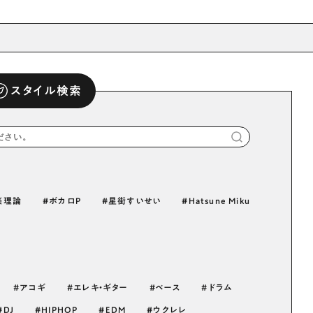
スタイル検索
楽理論
ボカロP
星街すいせい
Hatsune Miku
アコギ
エレキ・ギター
ベース
ドラム
DJ
HIPHOP
EDM
ウクレレ