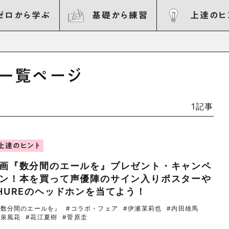
ゼロから学ぶ
基礎から練習
上達のヒ
の一覧ページ
1記事
上達のヒント
画『数分間のエールを』プレゼント・キャンペ
ン！本を買って声優陣のサイン入りポスターや
HUREのヘッドホンを当てよう！
『数分間のエールを』
#コラボ・フェア
#伊瀬茉莉也
#内田雄馬
和泉風花
#花江夏樹
#菅原圭