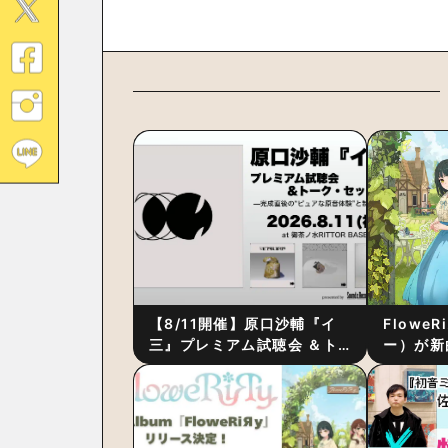
【8/11開催】原口沙輔『イ
Flowe
三』プレミアム試聴会 ＆ト
ー）が新
ーク・セッション 〜完成直
ス』をリ
後の“ピュアな原音体験”と制
ム詳細も
作秘話