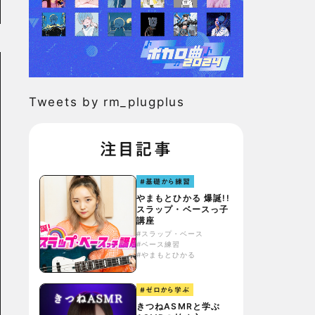
Tweets by rm_plugplus
注目記事
#基礎から練習
やまもとひかる 爆誕!!
スラップ・ベースっ子
講座
#スラップ・ベース
#ベース練習
#やまもとひかる
#ゼロから学ぶ
きつねASMRと学ぶ