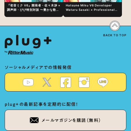
『初音ミク V6』開発者・佐々木渉 ×
Hatsune Miku V6 Developer
調声師・びび特別対談 〜豊かな歌声
Wataru Sasaki × Professional
表現の秘訣は、“歌うキャラクターへ
Vocal-Tuner Bibi Special
の愛”と“推し活”にあった！？
Dialogue: The Secret to Rich
Vocal Expression Lies in “Love
for the singing characters” and
“Oshikatsu”!?
BACK TO TOP
ソーシャルメディアでの情報発信
plug+の最新記事を定期的に配信！
メールマガジンを購読（無料）