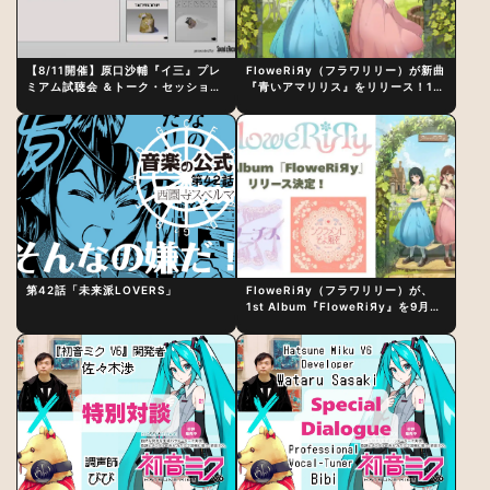
【8/11開催】原口沙輔『イ三』プレ
FloweRiЯy（フラワリリー）が新曲
ミアム試聴会 ＆トーク・セッション
『青いアマリリス』をリリース！1st
〜完成直後の“ピュアな原音体験”と
アルバム詳細も発表
制作秘話
第42話「未来派LOVERS」
FloweRiЯy（フラワリリー）が、
1st Album『FloweRiЯy』を9月23
日（水）にリリース！