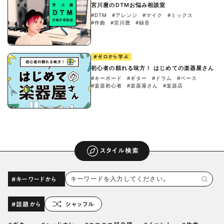
宮川麿のDTMお悩み相談室
#DTM
#アレンジ
#マイク
#ミックス
#作曲
#宮川麿
#録音
#ゼロから学ぶ
初心者の頼れる味方！ はじめての楽器屋さん
#キーボード
#ギター
#ドラム
#ベース
#楽器初心者
#楽器屋さん
#楽器店
スタイル検索
#キーワードから
#話題から
シャッフル