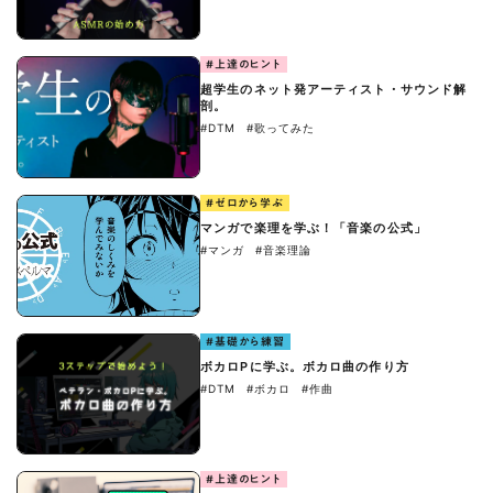
#上達のヒント
超学生のネット発アーティスト・サウンド解
剖。
#DTM
#歌ってみた
#ゼロから学ぶ
マンガで楽理を学ぶ！「音楽の公式」
#マンガ
#音楽理論
#基礎から練習
ボカロPに学ぶ。ボカロ曲の作り方
#DTM
#ボカロ
#作曲
#上達のヒント