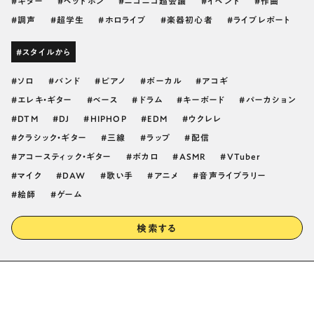
ギター
ヘッドホン
ニコニコ超会議
イベント
作曲
調声
超学生
ホロライブ
楽器初心者
ライブレポート
#スタイルから
ソロ
バンド
ピアノ
ボーカル
アコギ
エレキ・ギター
ベース
ドラム
キーボード
パーカション
DTM
DJ
HIPHOP
EDM
ウクレレ
クラシック・ギター
三線
ラップ
配信
アコースティック・ギター
ボカロ
ASMR
VTuber
マイク
DAW
歌い手
アニメ
音声ライブラリー
絵師
ゲーム
検索する