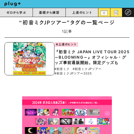
ゼロから学ぶ
基礎から練習
上達のヒント
“初音ミクJPツアー”タグの一覧ページ
1記事
#上達のヒント
『初音ミク JAPAN LIVE TOUR 2025
～BLOOMING～』オフィシャル・グ
ッズ事前通販開始。限定グッズも
#初音ミク
#初音ミクJPツアー
#初音ミクJPツアー2025