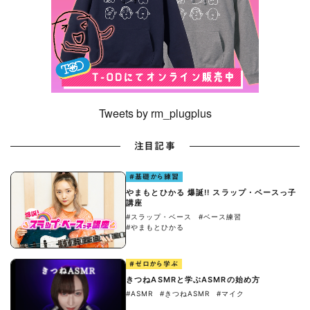
Tweets by rm_plugplus
注目記事
#基礎から練習
やまもとひかる 爆誕!! スラップ・ベースっ子
講座
#スラップ・ベース
#ベース練習
#やまもとひかる
#ゼロから学ぶ
きつねASMRと学ぶASMRの始め方
#ASMR
#きつねASMR
#マイク