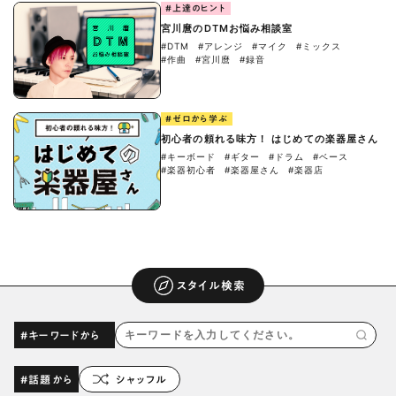
#上達のヒント
宮川麿のDTMお悩み相談室
#DTM
#アレンジ
#マイク
#ミックス
#作曲
#宮川麿
#録音
#ゼロから学ぶ
初心者の頼れる味方！ はじめての楽器屋さん
#キーボード
#ギター
#ドラム
#ベース
#楽器初心者
#楽器屋さん
#楽器店
スタイル検索
#キーワードから
#話題から
シャッフル