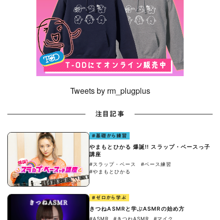
Tweets by rm_plugplus
注目記事
#基礎から練習
やまもとひかる 爆誕!! スラップ・ベースっ子
講座
#スラップ・ベース
#ベース練習
#やまもとひかる
#ゼロから学ぶ
きつねASMRと学ぶASMRの始め方
#ASMR
#きつねASMR
#マイク