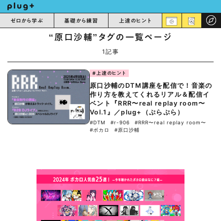
ゼロから学ぶ
基礎から練習
上達のヒント
“原⼝沙輔”タグの一覧ページ
1記事
#上達のヒント
原⼝沙輔のDTM講座を配信で！音楽の
作り方を教えてくれるリアル＆配信イ
ベント『RRR〜real replay room〜
Vol.1』／plug+（ぷらぷら）
#DTM
#r-906
#RRR〜real replay room〜
#ボカロ
#原⼝沙輔