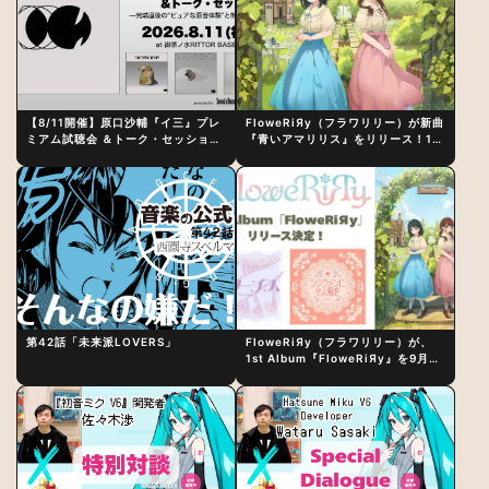
【8/11開催】原口沙輔『イ三』プレ
FloweRiЯy（フラワリリー）が新曲
ミアム試聴会 ＆トーク・セッション
『青いアマリリス』をリリース！1st
〜完成直後の“ピュアな原音体験”と
アルバム詳細も発表
制作秘話
第42話「未来派LOVERS」
FloweRiЯy（フラワリリー）が、
1st Album『FloweRiЯy』を9月23
日（水）にリリース！