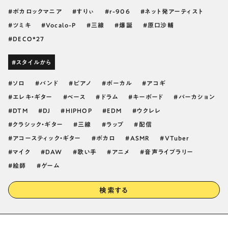
ボカロックマニア
すりぃ
r-906
ネット発アーティスト
ツミキ
Vocalo-P
三線
爆誕
原口沙輔
DECO*27
#スタイルから
ソロ
バンド
ピアノ
ボーカル
アコギ
エレキ・ギター
ベース
ドラム
キーボード
パーカション
DTM
DJ
HIPHOP
EDM
ウクレレ
クラシック・ギター
三線
ラップ
配信
アコースティック・ギター
ボカロ
ASMR
VTuber
マイク
DAW
歌い手
アニメ
音声ライブラリー
絵師
ゲーム
検索する