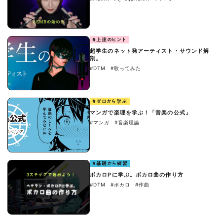
#上達のヒント
超学生のネット発アーティスト・サウンド解
剖。
#DTM
#歌ってみた
#ゼロから学ぶ
マンガで楽理を学ぶ！「音楽の公式」
#マンガ
#音楽理論
#基礎から練習
ボカロPに学ぶ。ボカロ曲の作り方
#DTM
#ボカロ
#作曲