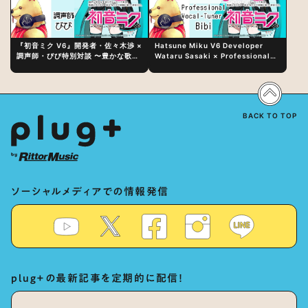
『初音ミク V6』開発者・佐々木渉 ×
Hatsune Miku V6 Developer
調声師・びび特別対談 〜豊かな歌声
Wataru Sasaki × Professional
表現の秘訣は、“歌うキャラクターへ
Vocal-Tuner Bibi Special
の愛”と“推し活”にあった！？
Dialogue: The Secret to Rich
Vocal Expression Lies in “Love
for the singing characters” and
“Oshikatsu”!?
BACK TO TOP
ソーシャルメディアでの情報発信
plug+の最新記事を定期的に配信！