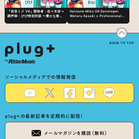
『初音ミク V6』開発者・佐々木渉 ×
Hatsune Miku V6 Developer
調声師・びび特別対談 〜豊かな歌声
Wataru Sasaki × Professional
表現の秘訣は、“歌うキャラクターへ
Vocal-Tuner Bibi Special
の愛”と“推し活”にあった！？
Dialogue: The Secret to Rich
Vocal Expression Lies in “Love
for the singing characters” and
“Oshikatsu”!?
BACK TO TOP
ソーシャルメディアでの情報発信
plug+の最新記事を定期的に配信！
メールマガジンを購読（無料）