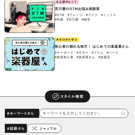
#上達のヒント
宮川麿のDTMお悩み相談室
#DTM
#アレンジ
#マイク
#ミックス
#作曲
#宮川麿
#録音
#ゼロから学ぶ
初心者の頼れる味方！ はじめての楽器屋さん
#キーボード
#ギター
#ドラム
#ベース
#楽器初心者
#楽器屋さん
#楽器店
スタイル検索
#キーワードから
#話題から
シャッフル