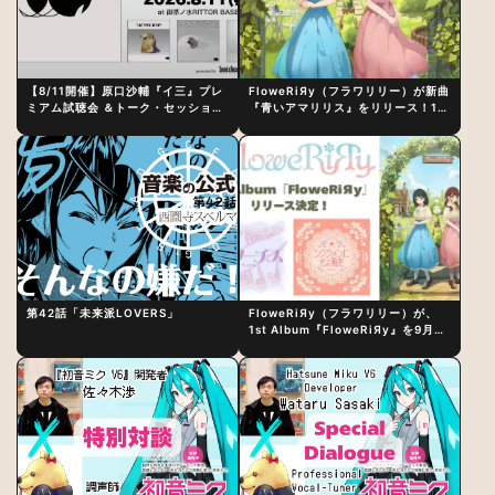
【8/11開催】原口沙輔『イ三』プレ
FloweRiЯy（フラワリリー）が新曲
ミアム試聴会 ＆トーク・セッション
『青いアマリリス』をリリース！1st
〜完成直後の“ピュアな原音体験”と
アルバム詳細も発表
制作秘話
第42話「未来派LOVERS」
FloweRiЯy（フラワリリー）が、
1st Album『FloweRiЯy』を9月23
日（水）にリリース！