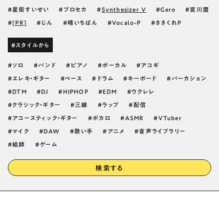
星街すいせい
プロセカ
Synthesizer V
Gero
宮川麿
[PR]
じん
晴いちばん
Vocalo-P
ささくれP
#スタイルから
ソロ
バンド
ピアノ
ボーカル
アコギ
エレキ・ギター
ベース
ドラム
キーボード
パーカション
DTM
DJ
HIPHOP
EDM
ウクレレ
クラシック・ギター
三線
ラップ
配信
アコースティック・ギター
ボカロ
ASMR
VTuber
マイク
DAW
歌い手
アニメ
音声ライブラリー
絵師
ゲーム
検索する