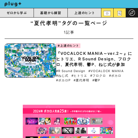
ゼロから学ぶ
基礎から練習
上達のヒント
“夏代孝明”タグの一覧ページ
1記事
#上達のヒント
『VOCALOCK MANIA～ver.2～』に
ヒトリエ、R Sound Design、フロク
ロ、夏代孝明、鬱P、ねじ式が参加
#R Sound Design
#VOCALOCK MANIA
#ねじ式
#ヒトリエ
#フロクロ
#ボカロ
#ボカロP
#夏代孝明
#鬱P