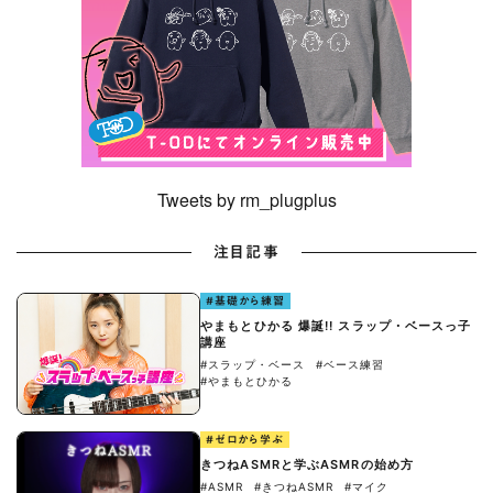
Tweets by rm_plugplus
注目記事
#基礎から練習
やまもとひかる 爆誕!! スラップ・ベースっ子
講座
#スラップ・ベース
#ベース練習
#やまもとひかる
#ゼロから学ぶ
きつねASMRと学ぶASMRの始め方
#ASMR
#きつねASMR
#マイク