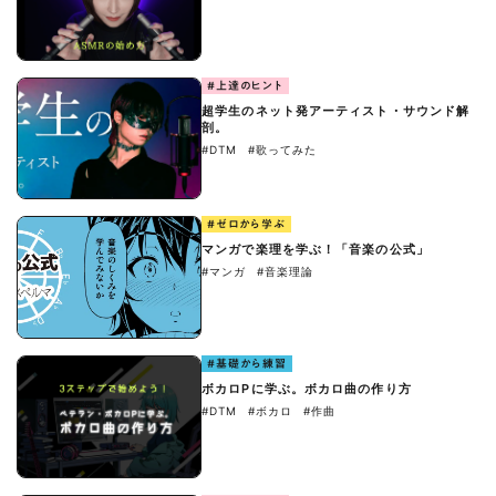
#上達のヒント
超学生のネット発アーティスト・サウンド解
剖。
#DTM
#歌ってみた
#ゼロから学ぶ
マンガで楽理を学ぶ！「音楽の公式」
#マンガ
#音楽理論
#基礎から練習
ボカロPに学ぶ。ボカロ曲の作り方
#DTM
#ボカロ
#作曲