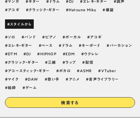
マンガ
ギター
ドラム
DJ
エレキ・ギター
調声
アコギ
クラッシク・ギター
Hatsune Miku
爆誕
#スタイルから
ソロ
バンド
ピアノ
ボーカル
アコギ
エレキ・ギター
ベース
ドラム
キーボード
パーカション
DTM
DJ
HIPHOP
EDM
ウクレレ
クラシック・ギター
三線
ラップ
配信
アコースティック・ギター
ボカロ
ASMR
VTuber
マイク
DAW
歌い手
アニメ
音声ライブラリー
絵師
ゲーム
検索する