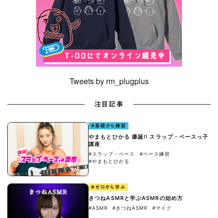
Tweets by rm_plugplus
注目記事
#基礎から練習
やまもとひかる 爆誕!! スラップ・ベースっ子
講座
#スラップ・ベース
#ベース練習
#やまもとひかる
#ゼロから学ぶ
きつねASMRと学ぶASMRの始め方
#ASMR
#きつねASMR
#マイク