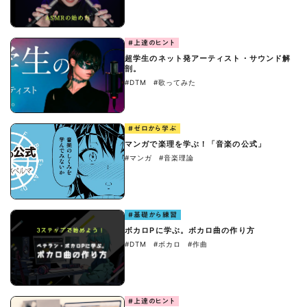
#上達のヒント
超学生のネット発アーティスト・サウンド解
剖。
#DTM
#歌ってみた
#ゼロから学ぶ
マンガで楽理を学ぶ！「音楽の公式」
#マンガ
#音楽理論
#基礎から練習
ボカロPに学ぶ。ボカロ曲の作り方
#DTM
#ボカロ
#作曲
#上達のヒント