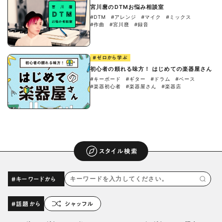
宮川麿のDTMお悩み相談室
#DTM
#アレンジ
#マイク
#ミックス
#作曲
#宮川麿
#録音
#ゼロから学ぶ
初心者の頼れる味方！ はじめての楽器屋さん
#キーボード
#ギター
#ドラム
#ベース
#楽器初心者
#楽器屋さん
#楽器店
スタイル検索
#キーワードから
#話題から
シャッフル