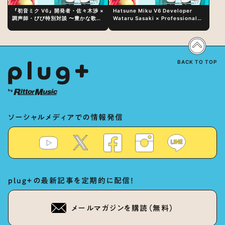
『初音ミク V6』開発者・佐々木渉 ×
Hatsune Miku V6 Developer
調声師・びび特別対談 〜豊かな歌声
Wataru Sasaki × Professional
表現の秘訣は、“歌うキャラクターへ
Vocal-Tuner Bibi Special
の愛”と“推し活”にあった！？
Dialogue: The Secret to Rich
Vocal Expression Lies in “Love
for the singing characters” and
“Oshikatsu”!?
BACK TO TOP
ソーシャルメディアでの情報発信
plug+の最新記事を定期的に配信！
メールマガジンを購読（無料）