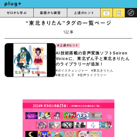
ゼロから学ぶ
基礎から練習
上達のヒント
“東北きりたん”タグの一覧ページ
1記事
#上達のヒント
AI技術搭載の音声変換ソフトSeiren
Voiceに、東北ずん子と東北きりたん
のライブラリーが追加！
#ボイスチェンジャー
#東北きりたん
#東北ずん子
#音声ライブラリー