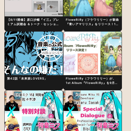
【8/11開催】原口沙輔『イ三』プレ
FloweRiЯy（フラワリリー）が新曲
ミアム試聴会 ＆トーク・セッション
『青いアマリリス』をリリース！1st
〜完成直後の“ピュアな原音体験”と
アルバム詳細も発表
制作秘話
第42話「未来派LOVERS」
FloweRiЯy（フラワリリー）が、
1st Album『FloweRiЯy』を9月23
日（水）にリリース！