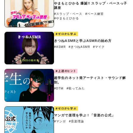
やまもとひかる 爆誕!! スラップ・ベースっ子
講座
#スラップ・ベース
#ベース練習
#やまもとひかる
#ゼロから学ぶ
きつねASMRと学ぶASMRの始め方
#ASMR
#きつねASMR
#マイク
#上達のヒント
超学生のネット発アーティスト・サウンド解
剖。
#DTM
#歌ってみた
#ゼロから学ぶ
マンガで楽理を学ぶ！「音楽の公式」
#マンガ
#音楽理論