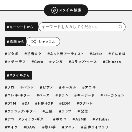
スタイル検索
#キーワードから
#話題から
シャッフル
ギタボ
初音ミク
ネット発アーティスト
Arika
てにをは
マチーデフ
Gero
マンガ
スラップ・ベース
Chinozo
#スタイルから
ソロ
バンド
ピアノ
ボーカル
アコギ
エレキ・ギター
ベース
ドラム
キーボード
パーカション
DTM
DJ
HIPHOP
EDM
ウクレレ
クラシック・ギター
三線
ラップ
配信
アコースティック・ギター
ボカロ
ASMR
VTuber
マイク
DAW
歌い手
アニメ
音声ライブラリー