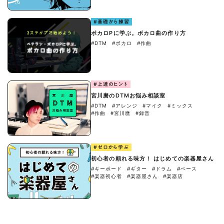
#基礎から練習
ボカロPに学ぶ。ボカロ曲の作り方
#DTM
#ボカロ
#作曲
#上達のヒント
宮川麿のDTMお悩み相談室
#DTM
#アレンジ
#マイク
#ミックス
#作曲
#宮川麿
#録音
#ゼロから学ぶ
初心者の頼れる味方！ はじめての楽器屋さん
#キーボード
#ギター
#ドラム
#ベース
#楽器初心者
#楽器屋さん
#楽器店