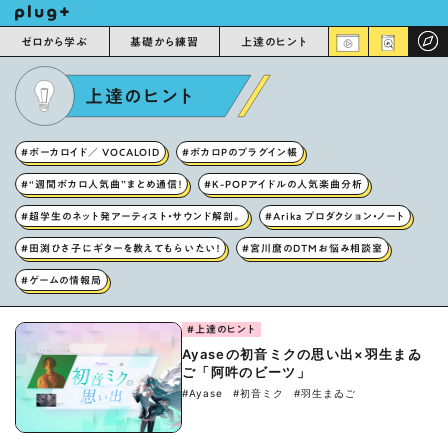
ゼロから学ぶ
基礎から練習
上達のヒント
上達のヒント
#ボーカロイド／ VOCALOID
#ボカロPのプラグイン帳
#“週間ボカロ人気曲”まとめ通信！
#K-POPアイドルの人気楽曲分析
#超学生のネット発アーティスト・サウンド解剖。
#Arika プロダクション・ノート
#田渕ひさ子にギターを教えてもらいたい！
#宮川麿のDTMお悩み相談室
#ゲームの情報局
#上達のヒント
Ayaseの初音ミクの思い出×羽生まゐ
ご「阿吽のビーツ」
#Ayase
#初音ミク
#羽生まゐご