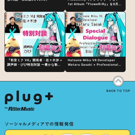
1st Album『FloweRiЯy』を9月23
日（水）にリリース！
『初音ミク V6』開発者・佐々木渉 ×
Hatsune Miku V6 Developer
調声師・びび特別対談 〜豊かな歌声
Wataru Sasaki × Professional
表現の秘訣は、“歌うキャラクターへ
Vocal-Tuner Bibi Special
の愛”と“推し活”にあった！？
Dialogue: The Secret to Rich
Vocal Expression Lies in “Love
for the singing characters” and
“Oshikatsu”!?
BACK TO TOP
ソーシャルメディアでの情報発信