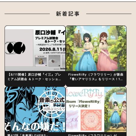
新着記事
【8/11開催】原口沙輔『イ三』プレ
FloweRiЯy（フラワリリー）が新曲
ミアム試聴会 ＆トーク・セッション
『青いアマリリス』をリリース！1st
〜完成直後の“ピュアな原音体験”と
アルバム詳細も発表
制作秘話
第42話「未来派LOVERS」
FloweRiЯy（フラワリリー）が、