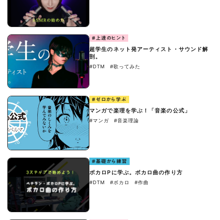
#上達のヒント
超学生のネット発アーティスト・サウンド解
剖。
#DTM
#歌ってみた
#ゼロから学ぶ
マンガで楽理を学ぶ！「音楽の公式」
#マンガ
#音楽理論
#基礎から練習
ボカロPに学ぶ。ボカロ曲の作り方
#DTM
#ボカロ
#作曲