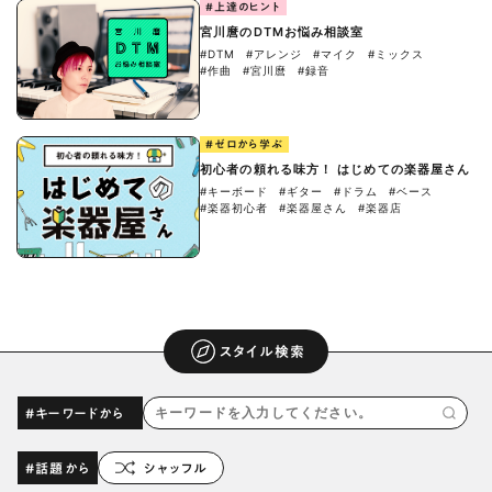
#上達のヒント
宮川麿のDTMお悩み相談室
#DTM
#アレンジ
#マイク
#ミックス
#作曲
#宮川麿
#録音
#ゼロから学ぶ
初心者の頼れる味方！ はじめての楽器屋さん
#キーボード
#ギター
#ドラム
#ベース
#楽器初心者
#楽器屋さん
#楽器店
スタイル検索
#キーワードから
#話題から
シャッフル