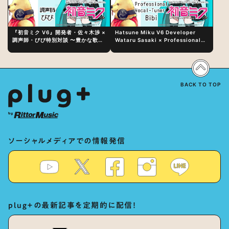
『初音ミク V6』開発者・佐々木渉 ×
Hatsune Miku V6 Developer
調声師・びび特別対談 〜豊かな歌声
Wataru Sasaki × Professional
表現の秘訣は、“歌うキャラクターへ
Vocal-Tuner Bibi Special
の愛”と“推し活”にあった！？
Dialogue: The Secret to Rich
Vocal Expression Lies in “Love
for the singing characters” and
“Oshikatsu”!?
BACK TO TOP
ソーシャルメディアでの情報発信
plug+の最新記事を定期的に配信！