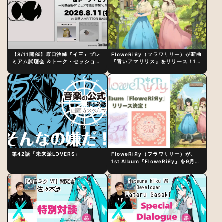
【8/11開催】原口沙輔『イ三』プレ
FloweRiЯy（フラワリリー）が新曲
ミアム試聴会 ＆トーク・セッション
『青いアマリリス』をリリース！1st
〜完成直後の“ピュアな原音体験”と
アルバム詳細も発表
制作秘話
第42話「未来派LOVERS」
FloweRiЯy（フラワリリー）が、
1st Album『FloweRiЯy』を9月23
日（水）にリリース！