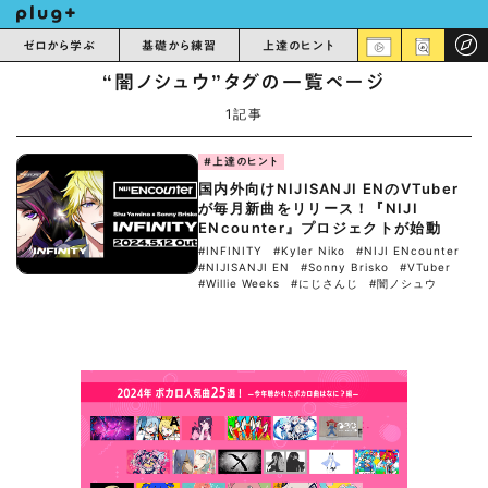
ゼロから学ぶ
基礎から練習
上達のヒント
“闇ノシュウ”タグの一覧ページ
1記事
#上達のヒント
国内外向けNIJISANJI ENのVTuber
が毎月新曲をリリース！『NIJI
ENcounter』プロジェクトが始動
#INFINITY
#Kyler Niko
#NIJI ENcounter
#NIJISANJI EN
#Sonny Brisko
#VTuber
#Willie Weeks
#にじさんじ
#闇ノシュウ