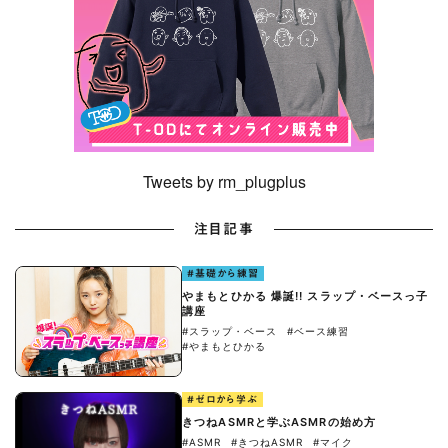
Tweets by rm_plugplus
注目記事
#基礎から練習
やまもとひかる 爆誕!! スラップ・ベースっ子
講座
#スラップ・ベース
#ベース練習
#やまもとひかる
#ゼロから学ぶ
きつねASMRと学ぶASMRの始め方
#ASMR
#きつねASMR
#マイク