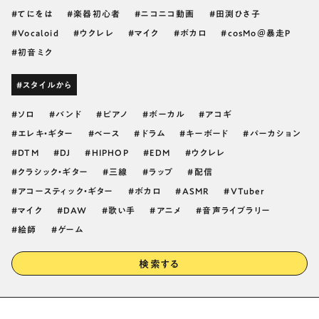
てにをは
楽器初心者
ニコニコ動画
田渕ひさ子
Vocaloid
ウクレレ
マイク
ボカロ
cosMo＠暴走P
初音ミク
#スタイルから
ソロ
バンド
ピアノ
ボーカル
アコギ
エレキ・ギター
ベース
ドラム
キーボード
パーカション
DTM
DJ
HIPHOP
EDM
ウクレレ
クラシック・ギター
三線
ラップ
配信
アコースティック・ギター
ボカロ
ASMR
VTuber
マイク
DAW
歌い手
アニメ
音声ライブラリー
絵師
ゲーム
検索する