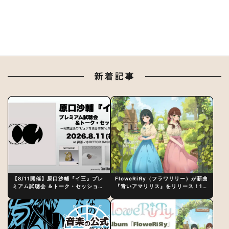
新着記事
【8/11開催】原口沙輔『イ三』プレ
FloweRiЯy（フラワリリー）が新曲
ミアム試聴会 ＆トーク・セッション
『青いアマリリス』をリリース！1st
〜完成直後の“ピュアな原音体験”と
アルバム詳細も発表
制作秘話