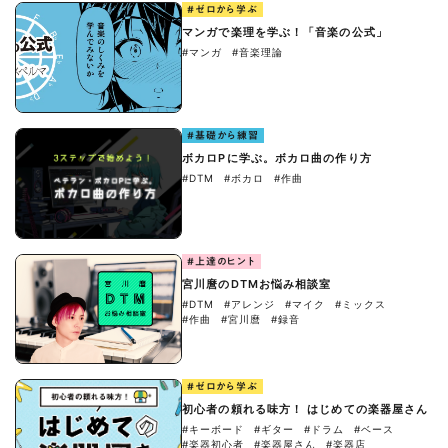
#ゼロから学ぶ
マンガで楽理を学ぶ！「音楽の公式」
#マンガ
#音楽理論
#基礎から練習
ボカロPに学ぶ。ボカロ曲の作り方
#DTM
#ボカロ
#作曲
#上達のヒント
宮川麿のDTMお悩み相談室
#DTM
#アレンジ
#マイク
#ミックス
#作曲
#宮川麿
#録音
#ゼロから学ぶ
初心者の頼れる味方！ はじめての楽器屋さん
#キーボード
#ギター
#ドラム
#ベース
#楽器初心者
#楽器屋さん
#楽器店