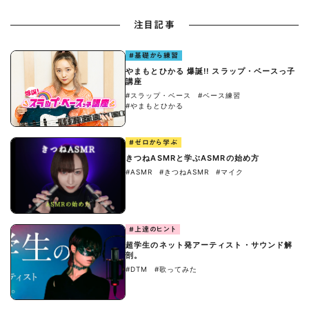
注目記事
#基礎から練習
やまもとひかる 爆誕!! スラップ・ベースっ子
講座
#スラップ・ベース
#ベース練習
#やまもとひかる
#ゼロから学ぶ
きつねASMRと学ぶASMRの始め方
#ASMR
#きつねASMR
#マイク
#上達のヒント
超学生のネット発アーティスト・サウンド解
剖。
#DTM
#歌ってみた