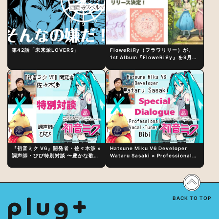
第42話「未来派LOVERS」
FloweRiЯy（フラワリリー）が、
1st Album『FloweRiЯy』を9月23
日（水）にリリース！
『初音ミク V6』開発者・佐々木渉 ×
Hatsune Miku V6 Developer
調声師・びび特別対談 〜豊かな歌声
Wataru Sasaki × Professional
表現の秘訣は、“歌うキャラクターへ
Vocal-Tuner Bibi Special
の愛”と“推し活”にあった！？
Dialogue: The Secret to Rich
Vocal Expression Lies in “Love
for the singing characters” and
“Oshikatsu”!?
BACK TO TOP