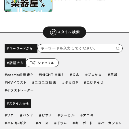
スタイル検索
#キーワードから
#話題から
シャッフル
cosMo＠暴走P
NIGHT HIKE
じん
プロセカ
三線
MVイラスト
ニコニコ動画
ボカロP
にじさんじ
イラストレーター
#スタイルから
ソロ
バンド
ピアノ
ボーカル
アコギ
エレキ・ギター
ベース
ドラム
キーボード
パーカション