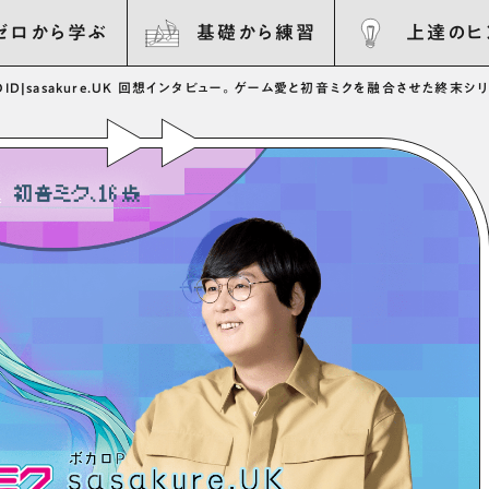
ゼロから学ぶ
基礎から練習
上達のヒ
ID
|
sasakure.UK 回想インタビュー。ゲーム愛と初音ミクを融合させた終末シ