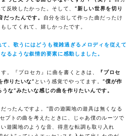
べて反映したかった。そして、
“新しい世界を切り
音だったんです。
自分を出して作った曲だったけ
釈もしてくれて、嬉しかったです。
れて、歌うにはどうも複雑過ぎるメロディを従えて
くなるような叙情的要素に感動しました。
す。『プロセカ』に曲を書くときは、
『プロセ
を作りたいな”
という感覚でやってます。
“僕が作
ろうな”みたいな感じの曲を作りたいんです。
だったんですよ。“昔の遊園地の遊具は無くなる
ンセプトの曲を考えたときに、じゃあ僕のルーツで
愛い遊園地のような音、得意な転調も取り入れ
切だよ”っていうエッセンスを入れて出したのが