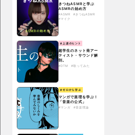
きつねASMRと学ぶ
ASMRの始め方
#ASMR
#きつねASMR
#マイク
#上達のヒント
超学生のネット発アー
ティスト・サウンド解
剖。
#DTM
#歌ってみた
#ゼロから学ぶ
マンガで楽理を学ぶ！
「音楽の公式」
#マンガ
#音楽理論