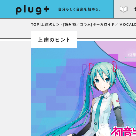
自分らしく音楽を始める。
TOP
|
上達のヒント
|
読み物／コラム
|
ボーカロイド／ VOCALO
上達のヒント