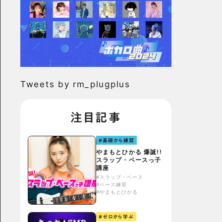
Tweets by rm_plugplus
注目記事
#基礎から練習
やまもとひかる 爆誕!!
スラップ・ベースっ子
講座
#スラップ・ベース
#ベース練習
#やまもとひかる
#ゼロから学ぶ