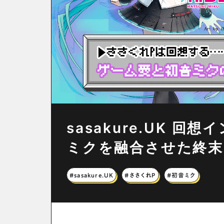
sasakure.UK 
ミクを融合させた終末
#sasakure.UK
#ささくれP
#初音ミク