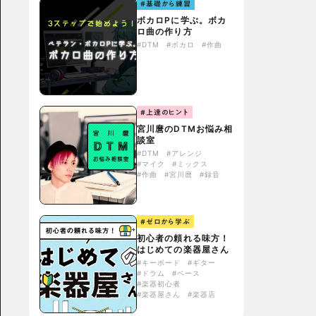
#基礎から練習
ボカロPに学ぶ。ボカ
ロ曲の作り方
#DTM
#ボカロ
#作曲
#上達のヒント
宮川麿のDTMお悩み相
談室
#DTM
#アレンジ
#マイク
#ミックス
#作曲
#宮川麿
#録音
#ゼロから学ぶ
初心者の頼れる味方！
はじめての楽器屋さん
#キーボード
#ギター
#ドラム
#ベース
#楽器初心者
#楽器屋さん
#楽器店