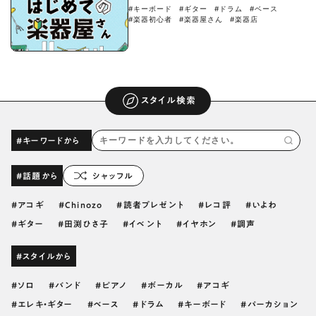
#キーボード
#ギター
#ドラム
#ベース
#楽器初心者
#楽器屋さん
#楽器店
スタイル検索
#キーワードから
#話題から
シャッフル
アコギ
Chinozo
読者プレゼント
レコ評
いよわ
ギター
田渕ひさ子
イベント
イヤホン
調声
#スタイルから
ソロ
バンド
ピアノ
ボーカル
アコギ
エレキ・ギター
ベース
ドラム
キーボード
パーカション