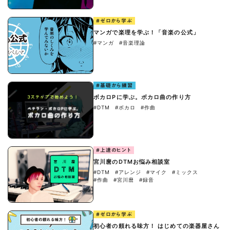
#ゼロから学ぶ
マンガで楽理を学ぶ！「音楽の公式」
#マンガ
#音楽理論
#基礎から練習
ボカロPに学ぶ。ボカロ曲の作り方
#DTM
#ボカロ
#作曲
#上達のヒント
宮川麿のDTMお悩み相談室
#DTM
#アレンジ
#マイク
#ミックス
#作曲
#宮川麿
#録音
#ゼロから学ぶ
初心者の頼れる味方！ はじめての楽器屋さん