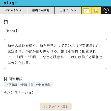
ゼロから学ぶ
基礎から練習
上達のヒント
拍
【beat】
拍子の単位を指す。拍を基準としてテンポ（演奏速度）が
設定され、小節が割り振られる。拍は小節内に配置され
て、1拍目・2拍目……などと呼ばれ、これらは強拍と弱拍と
に分けられる。
関連用語
＝同義語
⇒関連項目
⇔対立概念
⇒
シンコペーション
インデックスへ戻る