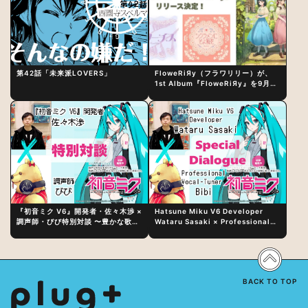
第42話「未来派LOVERS」
FloweRiЯy（フラワリリー）が、
1st Album『FloweRiЯy』を9月23
日（水）にリリース！
『初音ミク V6』開発者・佐々木渉 ×
Hatsune Miku V6 Developer
調声師・びび特別対談 〜豊かな歌声
Wataru Sasaki × Professional
表現の秘訣は、“歌うキャラクターへ
Vocal-Tuner Bibi Special
の愛”と“推し活”にあった！？
Dialogue: The Secret to Rich
Vocal Expression Lies in “Love
for the singing characters” and
“Oshikatsu”!?
BACK TO TOP