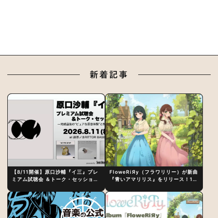
新着記事
【8/11開催】原口沙輔『イ三』プレ
FloweRiЯy（フラワリリー）が新曲
ミアム試聴会 ＆トーク・セッション
『青いアマリリス』をリリース！1st
〜完成直後の“ピュアな原音体験”と
アルバム詳細も発表
制作秘話