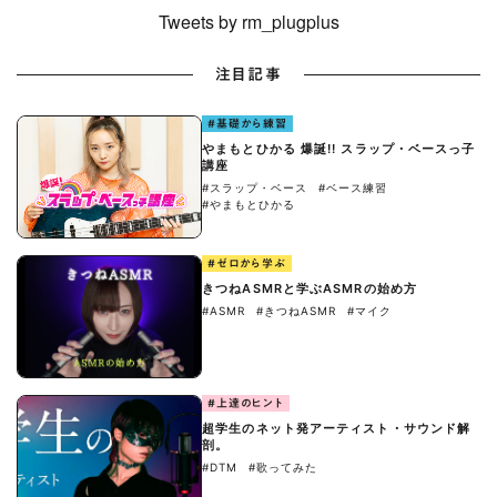
Tweets by rm_plugplus
注目記事
#基礎から練習
やまもとひかる 爆誕!! スラップ・ベースっ子
講座
#スラップ・ベース
#ベース練習
#やまもとひかる
#ゼロから学ぶ
きつねASMRと学ぶASMRの始め方
#ASMR
#きつねASMR
#マイク
#上達のヒント
超学生のネット発アーティスト・サウンド解
剖。
#DTM
#歌ってみた