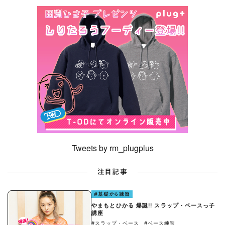
Tweets by rm_plugplus
注目記事
#基礎から練習
やまもとひかる 爆誕!! スラップ・ベースっ子
講座
#スラップ・ベース
#ベース練習