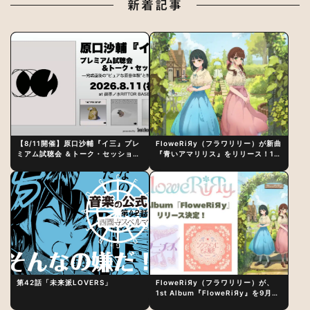
新着記事
【8/11開催】原口沙輔『イ三』プレ
FloweRiЯy（フラワリリー）が新曲
ミアム試聴会 ＆トーク・セッション
『青いアマリリス』をリリース！1st
〜完成直後の“ピュアな原音体験”と
アルバム詳細も発表
制作秘話
第42話「未来派LOVERS」
FloweRiЯy（フラワリリー）が、
1st Album『FloweRiЯy』を9月23
日（水）にリリース！