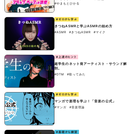
#やまもとひかる
#ゼロから学ぶ
きつねASMRと学ぶASMRの始め方
#ASMR
#きつねASMR
#マイク
#上達のヒント
超学生のネット発アーティスト・サウンド解
剖。
#DTM
#歌ってみた
#ゼロから学ぶ
マンガで楽理を学ぶ！「音楽の公式」
#マンガ
#音楽理論
#基礎から練習