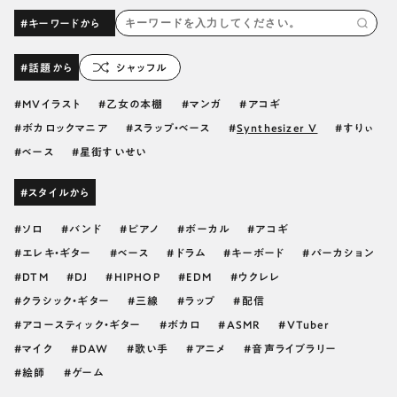
#キーワードから
#話題から
シャッフル
MVイラスト
乙女の本棚
マンガ
アコギ
ボカロックマニア
スラップ・ベース
Synthesizer V
すりぃ
ベース
星街すいせい
#スタイルから
ソロ
バンド
ピアノ
ボーカル
アコギ
エレキ・ギター
ベース
ドラム
キーボード
パーカション
DTM
DJ
HIPHOP
EDM
ウクレレ
クラシック・ギター
三線
ラップ
配信
アコースティック・ギター
ボカロ
ASMR
VTuber
マイク
DAW
歌い手
アニメ
音声ライブラリー
絵師
ゲーム