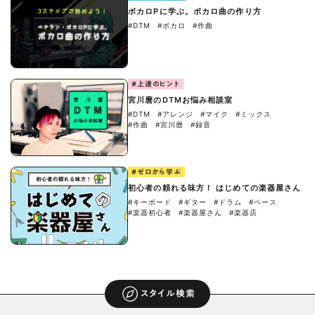
ボカロPに学ぶ。ボカロ曲の作り方
#DTM
#ボカロ
#作曲
#上達のヒント
宮川麿のDTMお悩み相談室
#DTM
#アレンジ
#マイク
#ミックス
#作曲
#宮川麿
#録音
#ゼロから学ぶ
初心者の頼れる味方！ はじめての楽器屋さん
#キーボード
#ギター
#ドラム
#ベース
#楽器初心者
#楽器屋さん
#楽器店
スタイル検索