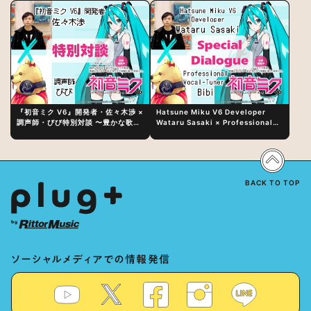
『初音ミク V6』開発者・佐々木渉 ×
Hatsune Miku V6 Developer
調声師・びび特別対談 〜豊かな歌声
Wataru Sasaki × Professional
表現の秘訣は、“歌うキャラクターへ
Vocal-Tuner Bibi Special
の愛”と“推し活”にあった！？
Dialogue: The Secret to Rich
Vocal Expression Lies in “Love
for the singing characters” and
“Oshikatsu”!?
BACK TO TOP
ソーシャルメディアでの情報発信