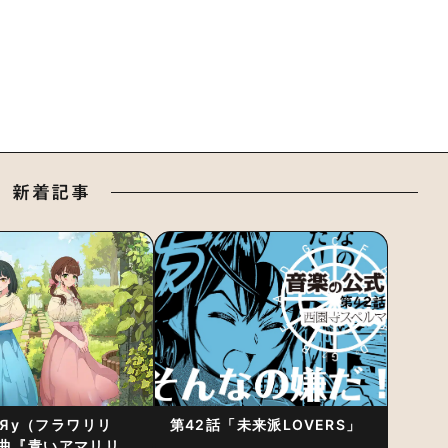
新着記事
RiЯy（フラワリリ
第42話「未来派LOVERS」
曲『青いアマリリ