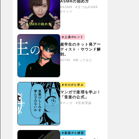
ASMRの始め方
#ASMR
#きつねASMR
#マイク
#上達のヒント
超学生のネット発アー
ティスト・サウンド解
剖。
#DTM
#歌ってみた
#ゼロから学ぶ
マンガで楽理を学ぶ！
「音楽の公式」
#マンガ
#音楽理論
#基礎から練習