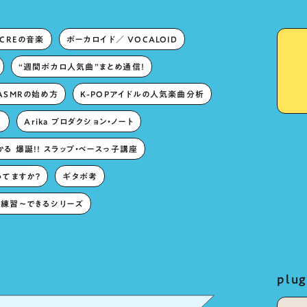
ECREの音楽
ボーカロイド／ VOCALOID
“週間ボカロ人気曲”まとめ通信！
ASMRの始め方
K-POPアイドルの人気楽曲分析
。
Arika プロダクション・ノート
る 爆誕!! スラップ・ベースっ子講座
ってますか？
ギタボ考
練習〜できるシリーズ
pl