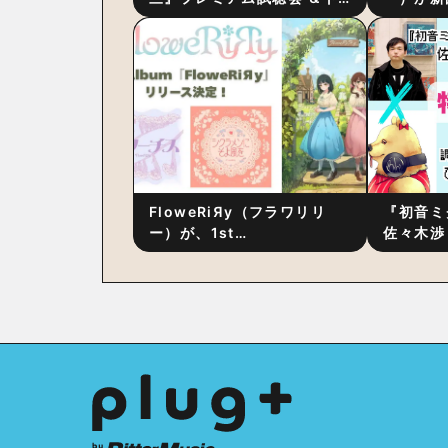
ーク・セッション 〜完成直
ス』をリ
後の“ピュアな原音体験”と制
ム詳細も
作秘話
FloweRiЯy（フラワリリ
『初音ミ
ー）が、1st
佐々木渉
Album『FloweRiЯy』を9
別対談 
月23日（水）にリリース！
秘訣は、
への愛”
た！？