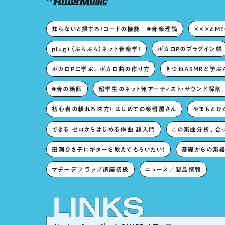
知らないと損する！コードの機能 #音楽理論
×××とM
plug+（ぷらぷら）ネット音楽学！
ボカロPのプラグイン帳
ボカロPに学ぶ。ボカロ曲の作り方
きつねASMRと学ぶ
#音の絵師
超学生のネット発アーティスト・サウンド解剖
初心者の頼れる味方！ はじめての楽器屋さん
やまもとひか
できる ゼロからはじめる作曲 超入門
この楽曲分析、合
田渕ひさ子にギターを教えてもらいたい！
基礎からの楽器
マチーデフ ラップ講座初級
ニュース／製品情報