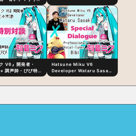
リース！1stアルバ
発表
ク V6』開発者・
Hatsune Miku V6
 × 調声師・びび特
Developer Wataru Sasaki
〜豊かな歌声表現の
× Professional Vocal-
“歌うキャラクター
Tuner Bibi Special
と“推し活”にあっ
Dialogue: The Secret to
Rich Vocal Expression
Lies in “Love for the
singing characters” and
“Oshikatsu”!?