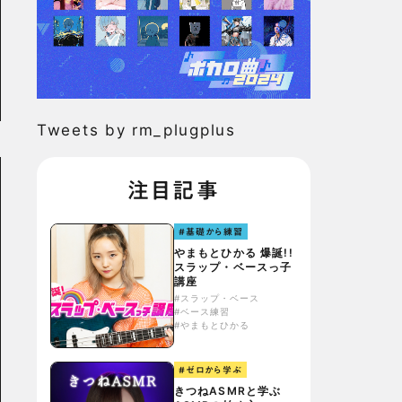
Tweets by rm_plugplus
注目記事
#基礎から練習
やまもとひかる 爆誕!!
スラップ・ベースっ子
講座
#スラップ・ベース
#ベース練習
#やまもとひかる
#ゼロから学ぶ
きつねASMRと学ぶ