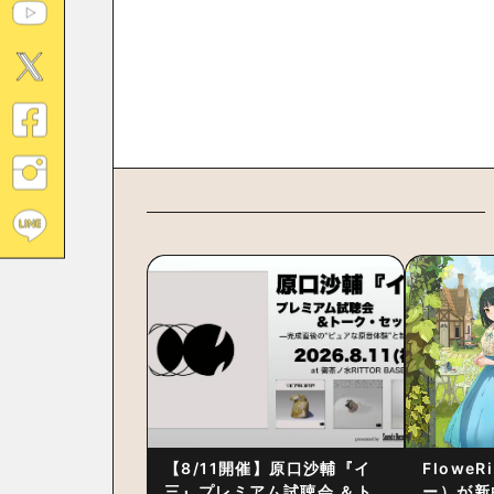
【8/11開催】原口沙輔『イ
Flowe
三』プレミアム試聴会 ＆ト
ー）が新