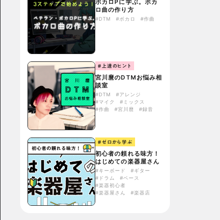
ボカロPに学ぶ。ボカ
ロ曲の作り方
#DTM
#ボカロ
#作曲
#上達のヒント
宮川麿のDTMお悩み相
談室
#DTM
#アレンジ
#マイク
#ミックス
#作曲
#宮川麿
#録音
#ゼロから学ぶ
初心者の頼れる味方！
はじめての楽器屋さん
#キーボード
#ギター
#ドラム
#ベース
#楽器初心者
#楽器屋さん
#楽器店