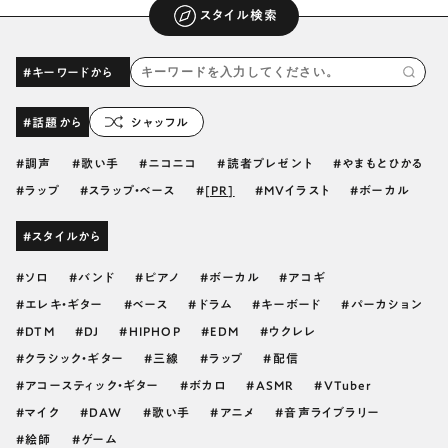
スタイル検索
#キーワードから
#話題から
シャッフル
調声
歌い手
ニコニコ
読者プレゼント
やまもとひかる
ラップ
スラップ・ベース
[PR]
MVイラスト
ボーカル
#スタイルから
ソロ
バンド
ピアノ
ボーカル
アコギ
エレキ・ギター
ベース
ドラム
キーボード
パーカション
DTM
DJ
HIPHOP
EDM
ウクレレ
クラシック・ギター
三線
ラップ
配信
アコースティック・ギター
ボカロ
ASMR
VTuber
マイク
DAW
歌い手
アニメ
音声ライブラリー
絵師
ゲーム