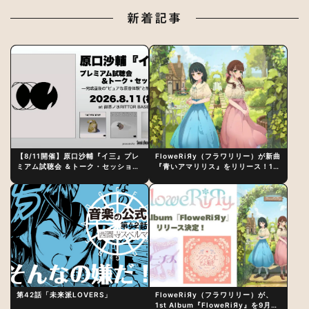
新着記事
【8/11開催】原口沙輔『イ三』プレ
FloweRiЯy（フラワリリー）が新曲
ミアム試聴会 ＆トーク・セッション
『青いアマリリス』をリリース！1st
〜完成直後の“ピュアな原音体験”と
アルバム詳細も発表
制作秘話
第42話「未来派LOVERS」
FloweRiЯy（フラワリリー）が、
1st Album『FloweRiЯy』を9月23