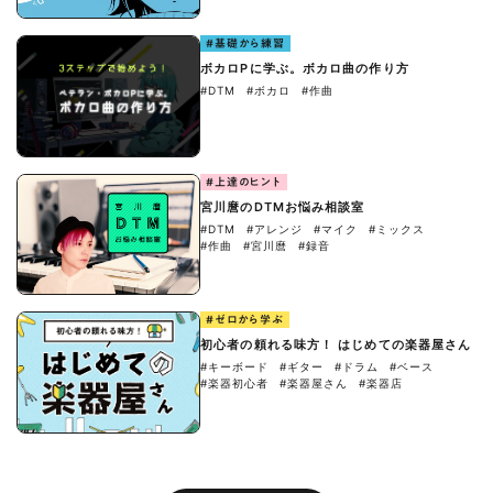
#基礎から練習
ボカロPに学ぶ。ボカロ曲の作り方
#DTM
#ボカロ
#作曲
#上達のヒント
宮川麿のDTMお悩み相談室
#DTM
#アレンジ
#マイク
#ミックス
#作曲
#宮川麿
#録音
#ゼロから学ぶ
初心者の頼れる味方！ はじめての楽器屋さん
#キーボード
#ギター
#ドラム
#ベース
#楽器初心者
#楽器屋さん
#楽器店