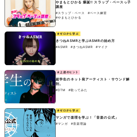
やまもとひかる 爆誕!! スラップ・ベースっ子
講座
#スラップ・ベース
#ベース練習
#やまもとひかる
#ゼロから学ぶ
きつねASMRと学ぶASMRの始め方
#ASMR
#きつねASMR
#マイク
#上達のヒント
超学生のネット発アーティスト・サウンド解
剖。
#DTM
#歌ってみた
#ゼロから学ぶ
マンガで楽理を学ぶ！「音楽の公式」
#マンガ
#音楽理論