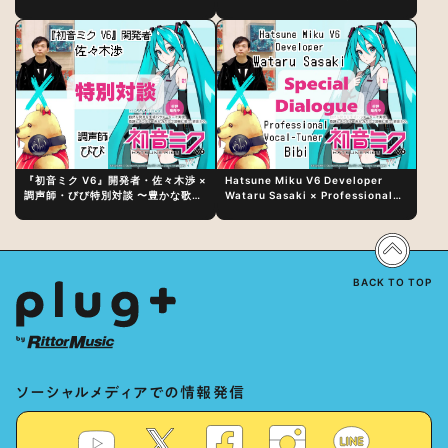
日（水）にリリース！
『初音ミク V6』開発者・佐々木渉 ×
Hatsune Miku V6 Developer
調声師・びび特別対談 〜豊かな歌声
Wataru Sasaki × Professional
表現の秘訣は、“歌うキャラクターへ
Vocal-Tuner Bibi Special
の愛”と“推し活”にあった！？
Dialogue: The Secret to Rich
Vocal Expression Lies in “Love
for the singing characters” and
“Oshikatsu”!?
BACK TO TOP
ソーシャルメディアでの情報発信